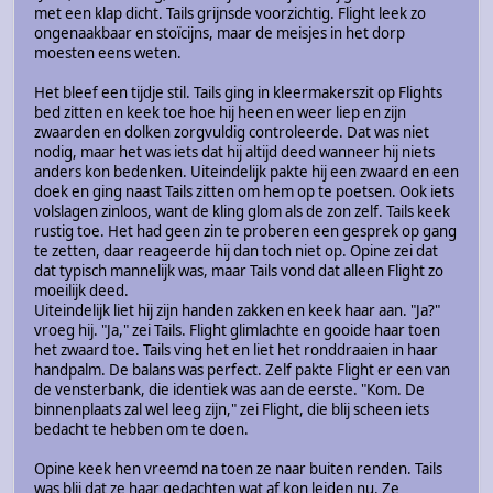
met een klap dicht. Tails grijnsde voorzichtig. Flight leek zo
ongenaakbaar en stoïcijns, maar de meisjes in het dorp
moesten eens weten.
Het bleef een tijdje stil. Tails ging in kleermakerszit op Flights
bed zitten en keek toe hoe hij heen en weer liep en zijn
zwaarden en dolken zorgvuldig controleerde. Dat was niet
nodig, maar het was iets dat hij altijd deed wanneer hij niets
anders kon bedenken. Uiteindelijk pakte hij een zwaard en een
doek en ging naast Tails zitten om hem op te poetsen. Ook iets
volslagen zinloos, want de kling glom als de zon zelf. Tails keek
rustig toe. Het had geen zin te proberen een gesprek op gang
te zetten, daar reageerde hij dan toch niet op. Opine zei dat
dat typisch mannelijk was, maar Tails vond dat alleen Flight zo
moeilijk deed.
Uiteindelijk liet hij zijn handen zakken en keek haar aan. "Ja?"
vroeg hij. "Ja," zei Tails. Flight glimlachte en gooide haar toen
het zwaard toe. Tails ving het en liet het ronddraaien in haar
handpalm. De balans was perfect. Zelf pakte Flight er een van
de vensterbank, die identiek was aan de eerste. "Kom. De
binnenplaats zal wel leeg zijn," zei Flight, die blij scheen iets
bedacht te hebben om te doen.
Opine keek hen vreemd na toen ze naar buiten renden. Tails
was blij dat ze haar gedachten wat af kon leiden nu. Ze