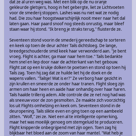
dat ze al uren weg was. Met een blik op de nu oranje
gekleurde gletsjers, hoog in het gebergte, liet ze Lichtvoeten
voor de smederij stoppen. Lashes was nu niet wat ze nodig
had. Die zou haar hoogstwaarschijnlijk nooit meer naar het dal
laten gaan. Haar paard snoof nog steeds onrustig, maar bleef
staan waar hij stond. "Ik breng je straks terug," fluisterde ze.
Seventeen stond voorin de smederij gereedschap te sorteren
en keek op toen de deur achter Tails dichtsloeg. De lange,
breedgeschouderde smid keek haar verwonderd aan. "Je bent
vroeg. Flight is achter, ga maar naar hem toe." Tails bedankte
hem snel en liep door naar de achterkant van het gebouw.
Flight zat op een krukje dolken te poetsen en stond op toen hij
Tails zag. Toen hij zag dat ze huilde liet hij de doek en de
wapens vallen. "Tailsje! Wat is er?" Ze verborg haar gezicht in
zijn krullen en smeerde ze onder haar tranen. Flight sloeg zijn
armen om haar heen en aaide haar onhandig over haar haren.
Tails haalde trillerig adem. Alle controle die ze net nog had was
als sneeuw voor de zon gesmolten. Ze maakte zich voorzichtig
los uit Flights omhelzing en keek om. Seventeen stond in de
deuropening. Tails slikte even en ging toen op een aambeeld
zitten. "Wolf," zei ze. Niet een al te intelligente opmerking,
maar het was moeilijk genoeg om stemgeluid te produceren.
Flight knipperde onbegrijpend met zijn ogen. Toen zag hij
blijkbaar het bloed aan de zoom van haar mantel. "Wat heb je