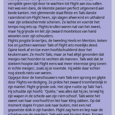
verspilde geen tijd door te wachten tot Flight aan zou vallen.
Het was een dans, de kleinste passen perfect uitgevoerd aan
beide kanten. Het glimmende staal flitste en Tails danste
razendsnel om Flight heen, zijn slagen afwerend en uithalend
naar zijn onbeschermde schenen. Ze lachte en voerde het
tempo nog iets op. Flights krullen waren nat van het zweet,
maar hij grijnsde en liet zijn zwaard moeiteloos van hand
wisselen over zijn schouders.
Flights jongste broertjes, de tweeling Heels en Mention, keken
toe en juichten wanneer Tails of Flight iets moeilijks deed.
Opine keek af en toe even hoofdschuddend door het
keukenraam. Ze mocht Tails, maar ze had altijd gevonden dat
meisjes niet hoorden te vechten als mannen. Tails wist dat ze
stiekem hoopte dat Flight eens wat meer interesse ging tonen
in 'echte meisjes', zoals zij ze noemde. Hij wilde daar echter
nog steeds niets van weten.
Opgejut door de toeschouwers nam Tails een sprong en glipte
door Flights verdediging. Ze prikte het zwaard triomfantelijk in
zijn mantel. Flight grijnsde ook. Het zijne rustte op Tails' hart.
Hij schudde zijn hoofd. "Quitte," was alles dat hij zei, terwijl hij
zijn wapen in de schede aan zijn riem schoof. Tails wiste het
zweet van haar voorhoofd en liet haar kling zakken. Op dat
moment stapte Frozen ook naar buiten, met een net
gepoetste dolk in zijn handen. Flight zag hem en liep naar de
schaduw van de smederij. Tails wist wat hij ging doen. Frozen