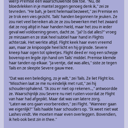
wierp Premise een waarschuwende blik toe. "Nu, de
bloedvlekken in je mantel zeggen genoeg denk ik," zei ze
tevreden. "He bah, je bent helemaal bezweet," zei Premise en
ze trok een vies gezicht. Tails' handen begonnen te jeuken. Ze
zou niet veel bereiken als ze ze zou bewerken met het zwaard
dat ze nog altijd in haar handen hield, maar het zou in ieder
geval wel voldoening geven, dacht ze. "Ja? Is dat alles?" vroeg
ze minzaam en ze stak heel subtiel haar hand in Flights
achterzak. Het werkte altijd. Flight keek haar even vreemd
aan, maar ze knipoogde heel licht en hij grijnsde. Severe
kneep haar ogen tot spleetjes. Flight deed er nog een schepje
bovenop en legde zijn hand om Tails' middel. Premise klemde
haar tanden op elkaar. "Ja ventje, dat was alles," siste ze tegen
Tails en ze sleepte Severe gauw mee.
"Dat was een belediging, zo je wilt," zei Tails. Ze liet Flight los.
"Misschien laat ze me nu eindelijk met rust," zei hij
schouderophalend. "Ik zou er niet op rekenen..," antwoordde
ze. Waarschijnlijk zou Severe nu niet rusten voordat ze Flight
van haar had afgepikt. Maar dat was van latere zorg.
"Laten we ons gaan voorbereiden," zei Flight. "Wanneer gaan
we eigenlijk?" Tails haalde haar schouders op. "Ik weet niet wat
Lashes vindt. We moeten maar even overleggen. Bovendien,
ik heb ook best zin in thee."