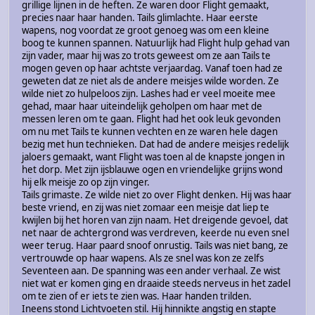
grillige lijnen in de heften. Ze waren door Flight gemaakt,
precies naar haar handen. Tails glimlachte. Haar eerste
wapens, nog voordat ze groot genoeg was om een kleine
boog te kunnen spannen. Natuurlijk had Flight hulp gehad van
zijn vader, maar hij was zo trots geweest om ze aan Tails te
mogen geven op haar achtste verjaardag. Vanaf toen had ze
geweten dat ze niet als de andere meisjes wilde worden. Ze
wilde niet zo hulpeloos zijn. Lashes had er veel moeite mee
gehad, maar haar uiteindelijk geholpen om haar met de
messen leren om te gaan. Flight had het ook leuk gevonden
om nu met Tails te kunnen vechten en ze waren hele dagen
bezig met hun technieken. Dat had de andere meisjes redelijk
jaloers gemaakt, want Flight was toen al de knapste jongen in
het dorp. Met zijn ijsblauwe ogen en vriendelijke grijns wond
hij elk meisje zo op zijn vinger.
Tails grimaste. Ze wilde niet zo over Flight denken. Hij was haar
beste vriend, en zij was niet zomaar een meisje dat liep te
kwijlen bij het horen van zijn naam. Het dreigende gevoel, dat
net naar de achtergrond was verdreven, keerde nu even snel
weer terug. Haar paard snoof onrustig. Tails was niet bang, ze
vertrouwde op haar wapens. Als ze snel was kon ze zelfs
Seventeen aan. De spanning was een ander verhaal. Ze wist
niet wat er komen ging en draaide steeds nerveus in het zadel
om te zien of er iets te zien was. Haar handen trilden.
Ineens stond Lichtvoeten stil. Hij hinnikte angstig en stapte