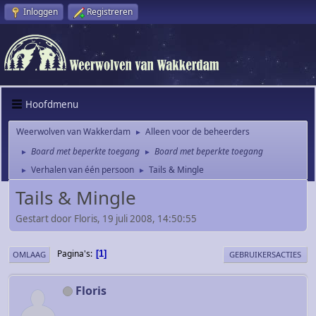
Inloggen
Registreren
Hoofdmenu
Weerwolven van Wakkerdam
Alleen voor de beheerders
►
Board met beperkte toegang
Board met beperkte toegang
►
►
Verhalen van één persoon
Tails & Mingle
►
►
Tails & Mingle
Gestart door Floris, 19 juli 2008, 14:50:55
Pagina's
1
OMLAAG
GEBRUIKERSACTIES
Floris