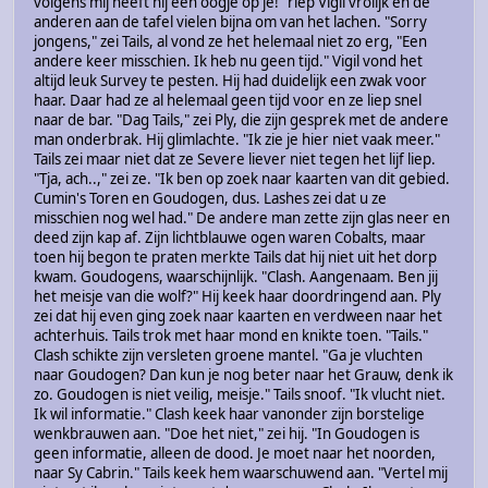
volgens mij heeft hij een oogje op je!" riep Vigil vrolijk en de
anderen aan de tafel vielen bijna om van het lachen. "Sorry
jongens," zei Tails, al vond ze het helemaal niet zo erg, "Een
andere keer misschien. Ik heb nu geen tijd." Vigil vond het
altijd leuk Survey te pesten. Hij had duidelijk een zwak voor
haar. Daar had ze al helemaal geen tijd voor en ze liep snel
naar de bar. "Dag Tails," zei Ply, die zijn gesprek met de andere
man onderbrak. Hij glimlachte. "Ik zie je hier niet vaak meer."
Tails zei maar niet dat ze Severe liever niet tegen het lijf liep.
"Tja, ach..," zei ze. "Ik ben op zoek naar kaarten van dit gebied.
Cumin's Toren en Goudogen, dus. Lashes zei dat u ze
misschien nog wel had." De andere man zette zijn glas neer en
deed zijn kap af. Zijn lichtblauwe ogen waren Cobalts, maar
toen hij begon te praten merkte Tails dat hij niet uit het dorp
kwam. Goudogens, waarschijnlijk. "Clash. Aangenaam. Ben jij
het meisje van die wolf?" Hij keek haar doordringend aan. Ply
zei dat hij even ging zoek naar kaarten en verdween naar het
achterhuis. Tails trok met haar mond en knikte toen. "Tails."
Clash schikte zijn versleten groene mantel. "Ga je vluchten
naar Goudogen? Dan kun je nog beter naar het Grauw, denk ik
zo. Goudogen is niet veilig, meisje." Tails snoof. "Ik vlucht niet.
Ik wil informatie." Clash keek haar vanonder zijn borstelige
wenkbrauwen aan. "Doe het niet," zei hij. "In Goudogen is
geen informatie, alleen de dood. Je moet naar het noorden,
naar Sy Cabrin." Tails keek hem waarschuwend aan. "Vertel mij