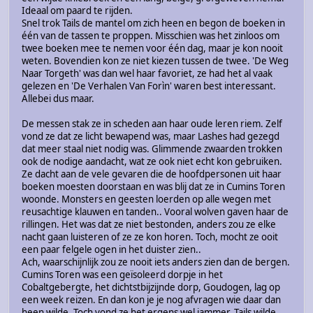
Ideaal om paard te rijden.
Snel trok Tails de mantel om zich heen en begon de boeken in
één van de tassen te proppen. Misschien was het zinloos om
twee boeken mee te nemen voor één dag, maar je kon nooit
weten. Bovendien kon ze niet kiezen tussen de twee. 'De Weg
Naar Torgeth' was dan wel haar favoriet, ze had het al vaak
gelezen en 'De Verhalen Van Forìn' waren best interessant.
Allebei dus maar.
De messen stak ze in scheden aan haar oude leren riem. Zelf
vond ze dat ze licht bewapend was, maar Lashes had gezegd
dat meer staal niet nodig was. Glimmende zwaarden trokken
ook de nodige aandacht, wat ze ook niet echt kon gebruiken.
Ze dacht aan de vele gevaren die de hoofdpersonen uit haar
boeken moesten doorstaan en was blij dat ze in Cumins Toren
woonde. Monsters en geesten loerden op alle wegen met
reusachtige klauwen en tanden.. Vooral wolven gaven haar de
rillingen. Het was dat ze niet bestonden, anders zou ze elke
nacht gaan luisteren of ze ze kon horen. Toch, mocht ze ooit
een paar felgele ogen in het duister zien..
Ach, waarschijnlijk zou ze nooit iets anders zien dan de bergen.
Cumins Toren was een geïsoleerd dorpje in het
Cobaltgebergte, het dichtstbijzijnde dorp, Goudogen, lag op
een week reizen. En dan kon je je nog afvragen wie daar dan
heen wilde. Toch vond ze het ergens wel jammer. Tails wilde