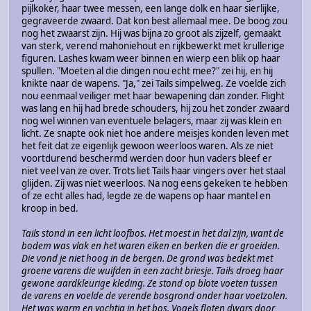
pijlkoker, haar twee messen, een lange dolk en haar sierlijke,
gegraveerde zwaard. Dat kon best allemaal mee. De boog zou
nog het zwaarst zijn. Hij was bijna zo groot als zijzelf, gemaakt
van sterk, verend mahoniehout en rijkbewerkt met krullerige
figuren. Lashes kwam weer binnen en wierp een blik op haar
spullen. "Moeten al die dingen nou echt mee?" zei hij, en hij
knikte naar de wapens. "Ja," zei Tails simpelweg. Ze voelde zich
nou eenmaal veiliger met haar bewapening dan zonder. Flight
was lang en hij had brede schouders, hij zou het zonder zwaard
nog wel winnen van eventuele belagers, maar zij was klein en
licht. Ze snapte ook niet hoe andere meisjes konden leven met
het feit dat ze eigenlijk gewoon weerloos waren. Als ze niet
voortdurend beschermd werden door hun vaders bleef er
niet veel van ze over. Trots liet Tails haar vingers over het staal
glijden. Zij was niet weerloos. Na nog eens gekeken te hebben
of ze echt alles had, legde ze de wapens op haar mantel en
kroop in bed.
Tails stond in een licht loofbos. Het moest in het dal zijn, want de
bodem was vlak en het waren eiken en berken die er groeiden.
Die vond je niet hoog in de bergen. De grond was bedekt met
groene varens die wuifden in een zacht briesje. Tails droeg haar
gewone aardkleurige kleding. Ze stond op blote voeten tussen
de varens en voelde de verende bosgrond onder haar voetzolen.
Het was warm en vochtig in het bos. Vogels floten dwars door