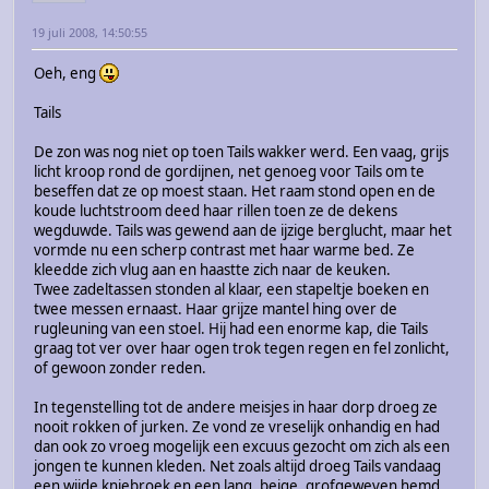
19 juli 2008, 14:50:55
Oeh, eng
Tails
De zon was nog niet op toen Tails wakker werd. Een vaag, grijs
licht kroop rond de gordijnen, net genoeg voor Tails om te
beseffen dat ze op moest staan. Het raam stond open en de
koude luchtstroom deed haar rillen toen ze de dekens
wegduwde. Tails was gewend aan de ijzige berglucht, maar het
vormde nu een scherp contrast met haar warme bed. Ze
kleedde zich vlug aan en haastte zich naar de keuken.
Twee zadeltassen stonden al klaar, een stapeltje boeken en
twee messen ernaast. Haar grijze mantel hing over de
rugleuning van een stoel. Hij had een enorme kap, die Tails
graag tot ver over haar ogen trok tegen regen en fel zonlicht,
of gewoon zonder reden.
In tegenstelling tot de andere meisjes in haar dorp droeg ze
nooit rokken of jurken. Ze vond ze vreselijk onhandig en had
dan ook zo vroeg mogelijk een excuus gezocht om zich als een
jongen te kunnen kleden. Net zoals altijd droeg Tails vandaag
een wijde kniebroek en een lang, beige, grofgeweven hemd.