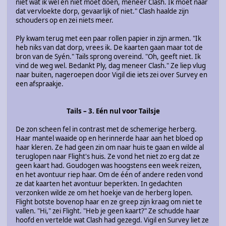
niet wat ik wel en niet moet doen, meneer Clash. Ik moet naar
dat vervloekte dorp, gevaarlijk of niet." Clash haalde zijn
schouders op en zei niets meer.
Ply kwam terug met een paar rollen papier in zijn armen. "Ik
heb niks van dat dorp, vrees ik. De kaarten gaan maar tot de
bron van de Syén." Tails sprong overeind. "Oh, geeft niet. Ik
vind de weg wel. Bedankt Ply, dag meneer Clash." Ze liep vlug
naar buiten, nageroepen door Vigil die iets zei over Survey en
een afspraakje.
Tails – 3. Eén nul voor Tailsje
De zon scheen fel in contrast met de schemerige herberg.
Haar mantel waaide op en herinnerde haar aan het bloed op
haar kleren. Ze had geen zin om naar huis te gaan en wilde al
teruglopen naar Flight's huis. Ze vond het niet zo erg dat ze
geen kaart had. Goudogen was hoogstens een week reizen,
en het avontuur riep haar. Om de één of andere reden vond
ze dat kaarten het avontuur beperkten. In gedachten
verzonken wilde ze om het hoekje van de herberg lopen.
Flight botste bovenop haar en ze greep zijn kraag om niet te
vallen. "Hi," zei Flight. "Heb je geen kaart?" Ze schudde haar
hoofd en vertelde wat Clash had gezegd. Vigil en Survey liet ze