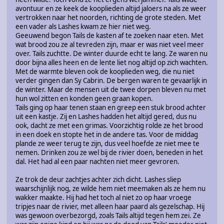
avontuur en ze keek de kooplieden altijd jaloers na als ze weer
vertrokken naar het noorden, richting de grote steden. Met
een vader als Lashes kwam ze hier niet weg.
Geeuwend begon Tails de kasten af te zoeken naar eten. Met
wat brood zou ze al tevreden zijn, maar er was niet veel meer
over. Tails zuchtte. De winter duurde echt te lang. Ze waren nu
door bijna alles heen en de lente liet nog altijd op zich wachten.
Met de warmte bleven ook de kooplieden weg, die nu niet
verder gingen dan Sy Cabrin. De bergen waren te gevaarlijk in
de winter. Maar de mensen uit de twee dorpen bleven nu met
hun wol zitten en konden geen graan kopen.
Tails ging op haar tenen staan en greep een stuk brood achter
uit een kastje. Zij en Lashes hadden het altijd gered, dus nu
ook, dacht ze met een grimas. Voorzichtig rolde ze het brood
in een doek en stopte het in de andere tas. Voor de middag
plande ze weer terug te zijn, dus veel hoefde ze niet mee te
nemen. Drinken zou ze wel bij de rivier doen, beneden in het
dal. Het had al een paar nachten niet meer gevroren.
Ze trok de deur zachtjes achter zich dicht. Lashes sliep
waarschijnlijk nog, ze wilde hem niet meemaken als ze hem nu
wakker maakte. Hij had het toch al niet zo op haar vroege
tripjes naar de rivier, met alleen haar paard als gezelschap. Hij
was gewoon overbezorgd, zoals Tails altijd tegen hem zei. Ze