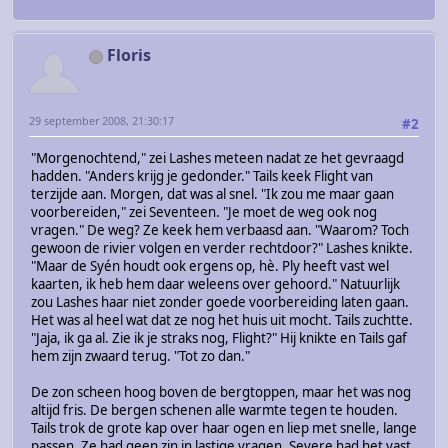
Floris
29 september 2008, 21:30:17
#2
"Morgenochtend," zei Lashes meteen nadat ze het gevraagd
hadden. "Anders krijg je gedonder." Tails keek Flight van
terzijde aan. Morgen, dat was al snel. "Ik zou me maar gaan
voorbereiden," zei Seventeen. "Je moet de weg ook nog
vragen." De weg? Ze keek hem verbaasd aan. "Waarom? Toch
gewoon de rivier volgen en verder rechtdoor?" Lashes knikte.
"Maar de Syén houdt ook ergens op, hè. Ply heeft vast wel
kaarten, ik heb hem daar weleens over gehoord." Natuurlijk
zou Lashes haar niet zonder goede voorbereiding laten gaan.
Het was al heel wat dat ze nog het huis uit mocht. Tails zuchtte.
"Jaja, ik ga al. Zie ik je straks nog, Flight?" Hij knikte en Tails gaf
hem zijn zwaard terug. "Tot zo dan."
De zon scheen hoog boven de bergtoppen, maar het was nog
altijd fris. De bergen schenen alle warmte tegen te houden.
Tails trok de grote kap over haar ogen en liep met snelle, lange
passen. Ze had geen zin in lastige vragen. Severe had het vast