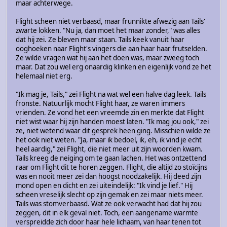
maar achterwege.
Flight scheen niet verbaasd, maar frunnikte afwezig aan Tails'
zwarte lokken. "Nu ja, dan moet het maar zonder," was alles
dat hij zei. Ze bleven maar staan. Tails keek vanuit haar
ooghoeken naar Flight's vingers die aan haar haar frutselden.
Ze wilde vragen wat hij aan het doen was, maar zweeg toch
maar. Dat zou wel erg onaardig klinken en eigenlijk vond ze het
helemaal niet erg.
"Ik mag je, Tails," zei Flight na wat wel een halve dag leek. Tails
fronste. Natuurlijk mocht Flight haar, ze waren immers
vrienden. Ze vond het een vreemde zin en merkte dat Flight
niet wist waar hij zijn handen moest laten. "Ik mag jou ook," zei
ze, niet wetend waar dit gesprek heen ging. Misschien wilde ze
het ook niet weten. "Ja, maar ik bedoel, ik, eh, ik vind je echt
heel aardig," zei Flight, die niet meer uit zijn woorden kwam.
Tails kreeg de neiging om te gaan lachen. Het was ontzettend
raar om Flight dit te horen zeggen. Flight, die altijd zo stoïcijns
was en nooit meer zei dan hoogst noodzakelijk. Hij deed zijn
mond open en dicht en zei uiteindelijk: "Ik vind je lief." Hij
scheen vreselijk slecht op zijn gemak en zei maar niets meer.
Tails was stomverbaasd. Wat ze ook verwacht had dat hij zou
zeggen, dit in elk geval niet. Toch, een aangename warmte
verspreidde zich door haar hele lichaam, van haar tenen tot