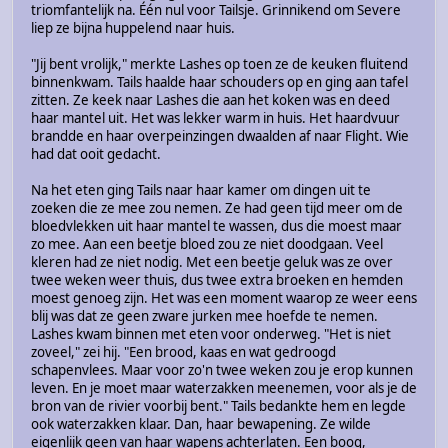
triomfantelijk na. Één nul voor Tailsje. Grinnikend om Severe
liep ze bijna huppelend naar huis.
"Jij bent vrolijk," merkte Lashes op toen ze de keuken fluitend
binnenkwam. Tails haalde haar schouders op en ging aan tafel
zitten. Ze keek naar Lashes die aan het koken was en deed
haar mantel uit. Het was lekker warm in huis. Het haardvuur
brandde en haar overpeinzingen dwaalden af naar Flight. Wie
had dat ooit gedacht.
Na het eten ging Tails naar haar kamer om dingen uit te
zoeken die ze mee zou nemen. Ze had geen tijd meer om de
bloedvlekken uit haar mantel te wassen, dus die moest maar
zo mee. Aan een beetje bloed zou ze niet doodgaan. Veel
kleren had ze niet nodig. Met een beetje geluk was ze over
twee weken weer thuis, dus twee extra broeken en hemden
moest genoeg zijn. Het was een moment waarop ze weer eens
blij was dat ze geen zware jurken mee hoefde te nemen.
Lashes kwam binnen met eten voor onderweg. "Het is niet
zoveel," zei hij. "Een brood, kaas en wat gedroogd
schapenvlees. Maar voor zo'n twee weken zou je erop kunnen
leven. En je moet maar waterzakken meenemen, voor als je de
bron van de rivier voorbij bent." Tails bedankte hem en legde
ook waterzakken klaar. Dan, haar bewapening. Ze wilde
eigenlijk geen van haar wapens achterlaten. Een boog,