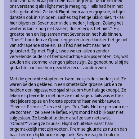
toon van Tails' vraag niet helemaal begreep. "Maar het leek
ons verstandig als Flight met je meeging." Tails had hem het
liefst geknuffeld. Ze keek Flight even aan en grijnsde, lichtjes
dansten ook in zijn ogen. Lashes zag het gelukkig niet. "Ik zal
hier blijven en Seventeen in de smederij helpen. Zolang het
winter is kan ik nog niet zaaien, dus zo erg is het niet." Hij
groette hen en liep samen met Seventeen het huis binnen.
"Thee?" hoorden ze Opine zeggen en toen klonk er het geluid
van schrapende stoelen. Tails had niet echt naar hem
geluisterd. Zij, met Flight, twee weken alleen zonder
vervelende ouders of bemoeizuchtige dorpsgenoten. Oh, wat
zouden die stomme krengen jaloers zijn. Ze genoot nu al bij de
gedachte aan hoe hun gezichten eruit zouden zien.
Met die gedachte stapten er twee meisjes de smederij uit. Ze
waren beiden gekleed in een smetteloze groene jurk en ze
hadden een bijpassende sjaal strak om hun hals geknoopt. Ze
leken erg tevreden met hoe ze eruit zagen. Tails was echter
niet jaloers op ze en fronste spottend haar wenkbrauwen.
"Severe. Premise," zei ze stijfjes. "Ah, Tails. Net de persoon die
we zochten," zei Severe liefjes. Ply's mond had blijkbaar niet
stilgestaan. Ze besloot te doen alsof ze van niets wist.
"Omdat?" vroeg ze bruusk. Flight schuifelde naast haar
ongemakkelijk met zijn voeten. Premise gluurde zo nu en dan
naar hem en hij kleurde in zijn nek. Severe zag het ook en