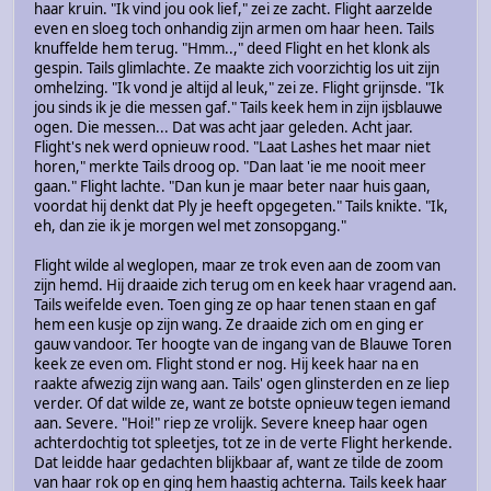
haar kruin. "Ik vind jou ook lief," zei ze zacht. Flight aarzelde
even en sloeg toch onhandig zijn armen om haar heen. Tails
knuffelde hem terug. "Hmm..," deed Flight en het klonk als
gespin. Tails glimlachte. Ze maakte zich voorzichtig los uit zijn
omhelzing. "Ik vond je altijd al leuk," zei ze. Flight grijnsde. "Ik
jou sinds ik je die messen gaf." Tails keek hem in zijn ijsblauwe
ogen. Die messen... Dat was acht jaar geleden. Acht jaar.
Flight's nek werd opnieuw rood. "Laat Lashes het maar niet
horen," merkte Tails droog op. "Dan laat 'ie me nooit meer
gaan." Flight lachte. "Dan kun je maar beter naar huis gaan,
voordat hij denkt dat Ply je heeft opgegeten." Tails knikte. "Ik,
eh, dan zie ik je morgen wel met zonsopgang."
Flight wilde al weglopen, maar ze trok even aan de zoom van
zijn hemd. Hij draaide zich terug om en keek haar vragend aan.
Tails weifelde even. Toen ging ze op haar tenen staan en gaf
hem een kusje op zijn wang. Ze draaide zich om en ging er
gauw vandoor. Ter hoogte van de ingang van de Blauwe Toren
keek ze even om. Flight stond er nog. Hij keek haar na en
raakte afwezig zijn wang aan. Tails' ogen glinsterden en ze liep
verder. Of dat wilde ze, want ze botste opnieuw tegen iemand
aan. Severe. "Hoi!" riep ze vrolijk. Severe kneep haar ogen
achterdochtig tot spleetjes, tot ze in de verte Flight herkende.
Dat leidde haar gedachten blijkbaar af, want ze tilde de zoom
van haar rok op en ging hem haastig achterna. Tails keek haar