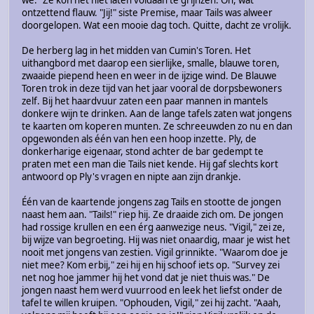
we." Ze kon het niet laten voldaan te grijnzen. Oh, wat
ontzettend flauw. "Jij!" siste Premise, maar Tails was alweer
doorgelopen. Wat een mooie dag toch. Quitte, dacht ze vrolijk.
De herberg lag in het midden van Cumin's Toren. Het
uithangbord met daarop een sierlijke, smalle, blauwe toren,
zwaaide piepend heen en weer in de ijzige wind. De Blauwe
Toren trok in deze tijd van het jaar vooral de dorpsbewoners
zelf. Bij het haardvuur zaten een paar mannen in mantels
donkere wijn te drinken. Aan de lange tafels zaten wat jongens
te kaarten om koperen munten. Ze schreeuwden zo nu en dan
opgewonden als één van hen een hoop inzette. Ply, de
donkerharige eigenaar, stond achter de bar gedempt te
praten met een man die Tails niet kende. Hij gaf slechts kort
antwoord op Ply's vragen en nipte aan zijn drankje.
Één van de kaartende jongens zag Tails en stootte de jongen
naast hem aan. "Tails!" riep hij. Ze draaide zich om. De jongen
had rossige krullen en een érg aanwezige neus. "Vigil," zei ze,
bij wijze van begroeting. Hij was niet onaardig, maar je wist het
nooit met jongens van zestien. Vigil grinnikte. "Waarom doe je
niet mee? Kom erbij," zei hij en hij schoof iets op. "Survey zei
net nog hoe jammer hij het vond dat je niet thuis was." De
jongen naast hem werd vuurrood en leek het liefst onder de
tafel te willen kruipen. "Ophouden, Vigil," zei hij zacht. "Aaah,