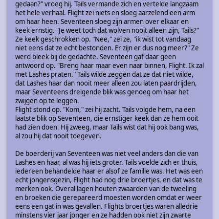
gedaan?" vroeg hij. Tails vermande zich en vertelde langzaam
het hele verhaal. Flight zei niets en sloeg aarzelend een arm
om haar heen. Seventeen sloeg zijn armen over elkaar en
keek ernstig. "Je weet toch dat wolven nooit alleen zijn, Tails?"
Ze keek geschrokken op. "Nee," zei ze, "ik wist tot vandaag
niet eens dat ze echt bestonden. Er zijn er dus nog meer?" Ze
werd bleek bij de gedachte. Seventeen gaf daar geen
antwoord op. "Breng haar maar even naar binnen, Flight. Ik zal
met Lashes praten." Tails wilde zeggen dat ze dat niet wilde,
dat Lashes haar dan nooit meer alleen zou laten paardrijden,
maar Seventeens dreigende blik was genoeg om haar het
zwijgen op te leggen.
Flight stond op. "Kom," zei hij zacht. Tails volgde hem, na een
laatste blik op Seventeen, die ernstiger keek dan ze hem ooit
had zien doen. Hij zweeg, maar Tails wist dat hij ook bang was,
al zou hij dat nooit toegeven.
De boerderij van Seventeen was niet veel anders dan die van
Lashes en haar, al was hij iets groter. Tails voelde zich er thuis,
iedereen behandelde haar er alsof ze familie was. Het was een
echt jongensgezin, Flight had nog drie broertjes, en dat was te
merken ook. Overal lagen houten zwaarden van de tweeling
en broeken die gerepareerd moesten worden omdat er weer
eens een gat in was gevallen. Flights broertjes waren alledrie
minstens vier jaar jonger en ze hadden ook niet zijn zwarte