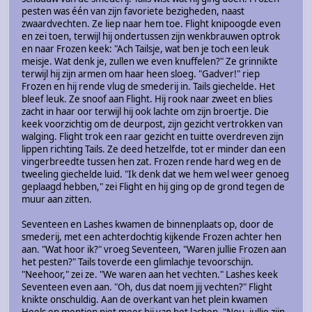
pesten was één van zijn favoriete bezigheden, naast
zwaardvechten. Ze liep naar hem toe. Flight knipoogde even
en zei toen, terwijl hij ondertussen zijn wenkbrauwen optrok
en naar Frozen keek: "Ach Tailsje, wat ben je toch een leuk
meisje. Wat denk je, zullen we even knuffelen?" Ze grinnikte
terwijl hij zijn armen om haar heen sloeg. "Gadver!" riep
Frozen en hij rende vlug de smederij in. Tails giechelde. Het
bleef leuk. Ze snoof aan Flight. Hij rook naar zweet en blies
zacht in haar oor terwijl hij ook lachte om zijn broertje. Die
keek voorzichtig om de deurpost, zijn gezicht vertrokken van
walging. Flight trok een raar gezicht en tuitte overdreven zijn
lippen richting Tails. Ze deed hetzelfde, tot er minder dan een
vingerbreedte tussen hen zat. Frozen rende hard weg en de
tweeling giechelde luid. "Ik denk dat we hem wel weer genoeg
geplaagd hebben," zei Flight en hij ging op de grond tegen de
muur aan zitten.
Seventeen en Lashes kwamen de binnenplaats op, door de
smederij, met een achterdochtig kijkende Frozen achter hen
aan. "Wat hoor ik?" vroeg Seventeen, "Waren jullie Frozen aan
het pesten?" Tails toverde een glimlachje tevoorschijn.
"Neehoor," zei ze. "We waren aan het vechten." Lashes keek
Seventeen even aan. "Oh, dus dat noem jij vechten?" Flight
knikte onschuldig. Aan de overkant van het plein kwamen
Heels en mention niet meer bij van het lachen. "Nou, jullie zijn