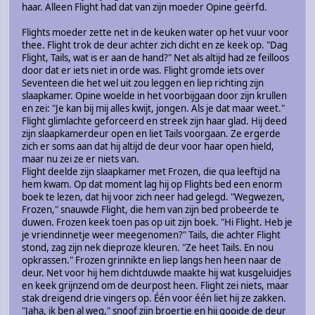
haar. Alleen Flight had dat van zijn moeder Opine geërfd.
Flights moeder zette net in de keuken water op het vuur voor
thee. Flight trok de deur achter zich dicht en ze keek op. "Dag
Flight, Tails, wat is er aan de hand?" Net als altijd had ze feilloos
door dat er iets niet in orde was. Flight gromde iets over
Seventeen die het wel uit zou leggen en liep richting zijn
slaapkamer. Opine woelde in het voorbijgaan door zijn krullen
en zei: "Je kan bij mij alles kwijt, jongen. Als je dat maar weet."
Flight glimlachte geforceerd en streek zijn haar glad. Hij deed
zijn slaapkamerdeur open en liet Tails voorgaan. Ze ergerde
zich er soms aan dat hij altijd de deur voor haar open hield,
maar nu zei ze er niets van.
Flight deelde zijn slaapkamer met Frozen, die qua leeftijd na
hem kwam. Op dat moment lag hij op Flights bed een enorm
boek te lezen, dat hij voor zich neer had gelegd. "Wegwezen,
Frozen," snauwde Flight, die hem van zijn bed probeerde te
duwen. Frozen keek toen pas op uit zijn boek. "Hi Flight. Heb je
je vriendinnetje weer meegenomen?" Tails, die achter Flight
stond, zag zijn nek dieproze kleuren. "Ze heet Tails. En nou
opkrassen." Frozen grinnikte en liep langs hen heen naar de
deur. Net voor hij hem dichtduwde maakte hij wat kusgeluidjes
en keek grijnzend om de deurpost heen. Flight zei niets, maar
stak dreigend drie vingers op. Één voor één liet hij ze zakken.
"Jaha, ik ben al weg," snoof zijn broertje en hij gooide de deur