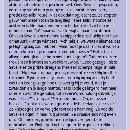
al door het hele dorp geschreeuwd. Over Severe gesproken,
verderop stond een groepje meisjes zacht te smoezen,
precies op Tails' route. Niet ook dat nog, dacht ze. Ze stopten
gauw met praten toen ze langsliep. "Hee Tails!" hoorde ze
achter zich. Het had geen zin om te doen alsof ze het niet
gehoord had. "Ja?" snauwde ze terwijl ze haar kap afgooide.
Één van Severe's vriendinnen knipperde onschuldig met haar
onnatuurlijk lange wimpers. "Ach Tailsje, we weten allemaal dat
je Flight graag zou hebben. Maar moet je daar nu echt wolven
neersteken met je mooie glimmende messen? Het is toch
allang duidelijk dat je hem niet kunt krijgen?" Tails zei niets en
trok alleen ironisch een wenkbrauw op. "Goed gezegd," siste
Severe en ze prikte dreigend met een scherpe nagel in Tails'
borst. "Hij is van mij, hoor je dat, messentrekker? Hij hoeft je
toch niet. Bijvoorbeeld gisteren toen hij bij mij was. Hij heeft
wel tien keer gezegd hoe uitsloverig hij je vond, met je
zwaarden en je lange mantel." Tails rolde geërgerd met haar
ogen en wachtte geduldig tot Severe's monoloog stilviel. "Ja,
was je klaar?" vroeg ze. "Een goedendag. Oh, en tussen
haakjes, Flight en ik waren gisteren de hele dag bij de rivier."
Ze knipoogde en vervolgde tevreden haar weg. Ze voelde
Severe's ogen in haar rug prikken. Ze draaide zich nog even
om. "Oh, meiden, jullie kunnen je tijd overigens beter
gebruiken om Flight gedag te zeggen. Morgen vertrekken