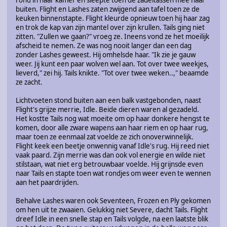
rond in haar kamer en sleepte toen de zadeltassen mee naar
buiten. Flight en Lashes zaten zwijgend aan tafel toen ze de
keuken binnenstapte. Flight kleurde opnieuw toen hij haar zag
en trok de kap van zijn mantel over zijn krullen. Tails ging niet
zitten. "Zullen we gaan?" vroeg ze. Ineens vond ze het moeilijk
afscheid te nemen. Ze was nog nooit langer dan een dag
zonder Lashes geweest. Hij omhelsde haar. "Ik zie je gauw
weer. Jij kunt een paar wolven wel aan. Tot over twee weekjes,
lieverd," zei hij. Tails knikte. "Tot over twee weken..," beaamde
ze zacht.
Lichtvoeten stond buiten aan een balk vastgebonden, naast
Flight's grijze merrie, Idle. Beide dieren waren al gezadeld.
Het kostte Tails nog wat moeite om op haar donkere hengst te
komen, door alle zware wapens aan haar riem en op haar rug,
maar toen ze eenmaal zat voelde ze zich onoverwinnelijk.
Flight keek een beetje onwennig vanaf Idle's rug. Hij reed niet
vaak paard. Zijn merrie was dan ook vol energie en wilde niet
stilstaan, wat niet erg betrouwbaar voelde. Hij grijnsde even
naar Tails en stapte toen wat rondjes om weer even te wennen
aan het paardrijden.
Behalve Lashes waren ook Seventeen, Frozen en Ply gekomen
om hen uit te zwaaien. Gelukkig niet Severe, dacht Tails. Flight
dreef Idle in een snelle stap en Tails volgde, na een laatste blik