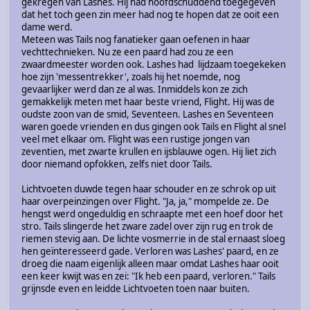
gekregen van Lashes. Hij had hoofdschuddend toegegeven
dat het toch geen zin meer had nog te hopen dat ze ooit een
dame werd.
Meteen was Tails nog fanatieker gaan oefenen in haar
vechttechnieken. Nu ze een paard had zou ze een
zwaardmeester worden ook. Lashes had lijdzaam toegekeken
hoe zijn 'messentrekker', zoals hij het noemde, nog
gevaarlijker werd dan ze al was. Inmiddels kon ze zich
gemakkelijk meten met haar beste vriend, Flight. Hij was de
oudste zoon van de smid, Seventeen. Lashes en Seventeen
waren goede vrienden en dus gingen ook Tails en Flight al snel
veel met elkaar om. Flight was een rustige jongen van
zeventien, met zwarte krullen en ijsblauwe ogen. Hij liet zich
door niemand opfokken, zelfs niet door Tails.
Lichtvoeten duwde tegen haar schouder en ze schrok op uit
haar overpeinzingen over Flight. "Ja, ja," mompelde ze. De
hengst werd ongeduldig en schraapte met een hoef door het
stro. Tails slingerde het zware zadel over zijn rug en trok de
riemen stevig aan. De lichte vosmerrie in de stal ernaast sloeg
hen geïnteresseerd gade. Verloren was Lashes' paard, en ze
droeg die naam eigenlijk alleen maar omdat Lashes haar ooit
een keer kwijt was en zei: "Ik heb een paard, verloren." Tails
grijnsde even en leidde Lichtvoeten toen naar buiten.