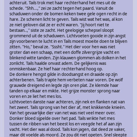
achteruit. Tails trok met haar rechterhand het mes uit de
schede. "Shh...," zei ze zacht tegen het paard. Vanuit de
schaduwen onder de bomen keken twee gele ogen recht in de
hare. Ze schenen licht te geven. Tails wist wat het was, al kon
ze niet geloven dat ze er echt waren. "Jij hoort niet te
bestaan..," siste ze zacht. Het geelogige schepsel sloopt
grommend uit de schaduwen. Lichtvoeten gooide in zijn angst
zijn voorbenen te lucht in en Tails moest moeite doen te blijven
zitten. "Ho," beval ze. "Sssht." Het dier voor hen was niet
groter dan een schaap, met een doffe zilvergrijze vacht en
blinkend witte tanden. Zijn klauwen glommen als dolken in het
zonlicht. Tails haalde onvast adem. De gelijkenis was
onmiskenbaar. Ze hief haar rechterhand hoog op.
De donkere hengst gilde in doodsangst en draaide op zijn
achterbenen. Tails trapte hem verbeten naar voren. De wolf
grauwde dreigend en legde zijn oren plat. Ze klemde haar
tanden op elkaar en mikte. Het grijze monster sprong naar
voren en ze liet het mes los.
Lichtvoeten danste naar achteren, zijn nek en flanken nat van
het zweet. Tails sprong van het dier af, met knikkende knieën.
Van het gevaarlijke dier van net was niet veel meer over.
Donker bloed sijpelde over het pad. Tails wrikte het mes
tussen de ribben van het beest los en veegde het af aan zijn
vacht. Het dier was al dood. Tails kon jagen, dat deed ze vaker,
maar dit voelde als moord. Ze zou dit niet opeten. Snel sleepte