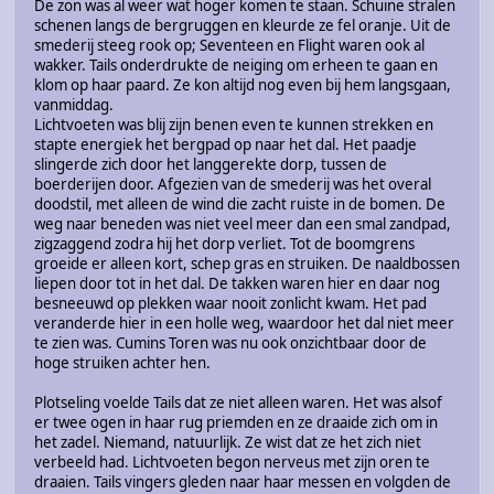
De zon was al weer wat hoger komen te staan. Schuine stralen
schenen langs de bergruggen en kleurde ze fel oranje. Uit de
smederij steeg rook op; Seventeen en Flight waren ook al
wakker. Tails onderdrukte de neiging om erheen te gaan en
klom op haar paard. Ze kon altijd nog even bij hem langsgaan,
vanmiddag.
Lichtvoeten was blij zijn benen even te kunnen strekken en
stapte energiek het bergpad op naar het dal. Het paadje
slingerde zich door het langgerekte dorp, tussen de
boerderijen door. Afgezien van de smederij was het overal
doodstil, met alleen de wind die zacht ruiste in de bomen. De
weg naar beneden was niet veel meer dan een smal zandpad,
zigzaggend zodra hij het dorp verliet. Tot de boomgrens
groeide er alleen kort, schep gras en struiken. De naaldbossen
liepen door tot in het dal. De takken waren hier en daar nog
besneeuwd op plekken waar nooit zonlicht kwam. Het pad
veranderde hier in een holle weg, waardoor het dal niet meer
te zien was. Cumins Toren was nu ook onzichtbaar door de
hoge struiken achter hen.
Plotseling voelde Tails dat ze niet alleen waren. Het was alsof
er twee ogen in haar rug priemden en ze draaide zich om in
het zadel. Niemand, natuurlijk. Ze wist dat ze het zich niet
verbeeld had. Lichtvoeten begon nerveus met zijn oren te
draaien. Tails vingers gleden naar haar messen en volgden de