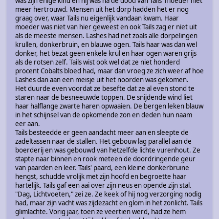
was zijn enige kind en hij was na de dood van Tails' moeder niet
meer hertrouwd. Mensen uit het dorp hadden het er nog
graag over, waar Tails nu eigenlijk vandaan kwam. Haar
moeder was niet van hier geweest en ook Tails zag er niet uit
als de meeste mensen. Lashes had net zoals alle dorpelingen
krullen, donkerbruin, en blauwe ogen. Tails haar was dan wel
donker, het bezat geen enkele krul en haar ogen waren grijs
als de rotsen zelf. Tails wist ook wel dat ze niet honderd
procent Cobalts bloed had, maar dan vroeg ze zich weer af hoe
Lashes dan aan een meisje uit het noorden was gekomen.
Het duurde even voordat ze besefte dat ze al even stond te
staren naar de besneeuwde toppen. De snijdende wind liet
haar halflange zwarte haren opwaaien. De bergen leken blauw
in het schijnsel van de opkomende zon en deden hun naam
eer aan.
Tails besteedde er geen aandacht meer aan en sleepte de
zadeltassen naar de stallen. Het gebouw lag parallel aan de
boerderij en was gebouwd van hetzelfde lichte vurenhout. Ze
stapte naar binnen en rook meteen de doordringende geur
van paarden en leer. Tails' paard, een kleine donkerbruine
hengst, schudde vrolijk met zijn hoofd en begroette haar
hartelijk. Tails gaf een aai over zijn neus en opende zijn stal.
"Dag, Lichtvoeten," zei ze. Ze keek of hij nog verzorging nodig
had, maar zijn vacht was zijdezacht en glom in het zonlicht. Tails
glimlachte. Vorig jaar, toen ze veertien werd, had ze hem