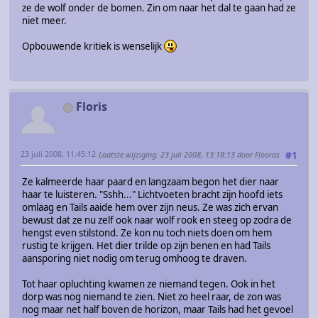
ze de wolf onder de bomen. Zin om naar het dal te gaan had ze
niet meer.
Opbouwende kritiek is wenselijk
Floris
23 juli 2008, 11:45:12
Laatste wijziging
: 23 juli 2008, 13:18:13 door Flooros
#1
Ze kalmeerde haar paard en langzaam begon het dier naar
haar te luisteren. "Sshh..." Lichtvoeten bracht zijn hoofd iets
omlaag en Tails aaide hem over zijn neus. Ze was zich ervan
bewust dat ze nu zelf ook naar wolf rook en steeg op zodra de
hengst even stilstond. Ze kon nu toch niets doen om hem
rustig te krijgen. Het dier trilde op zijn benen en had Tails
aansporing niet nodig om terug omhoog te draven.
Tot haar opluchting kwamen ze niemand tegen. Ook in het
dorp was nog niemand te zien. Niet zo heel raar, de zon was
nog maar net half boven de horizon, maar Tails had het gevoel