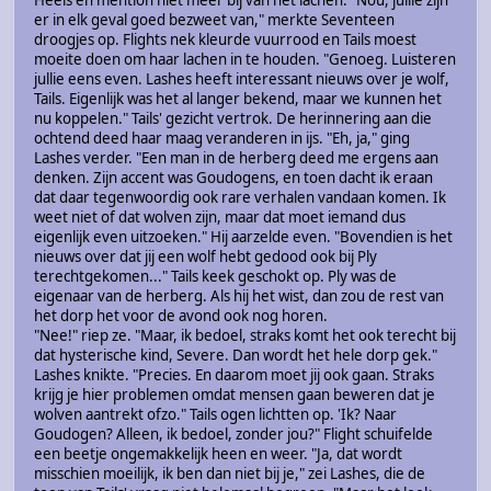
er in elk geval goed bezweet van," merkte Seventeen
droogjes op. Flights nek kleurde vuurrood en Tails moest
moeite doen om haar lachen in te houden. "Genoeg. Luisteren
jullie eens even. Lashes heeft interessant nieuws over je wolf,
Tails. Eigenlijk was het al langer bekend, maar we kunnen het
nu koppelen." Tails' gezicht vertrok. De herinnering aan die
ochtend deed haar maag veranderen in ijs. "Eh, ja," ging
Lashes verder. "Een man in de herberg deed me ergens aan
denken. Zijn accent was Goudogens, en toen dacht ik eraan
dat daar tegenwoordig ook rare verhalen vandaan komen. Ik
weet niet of dat wolven zijn, maar dat moet iemand dus
eigenlijk even uitzoeken." Hij aarzelde even. "Bovendien is het
nieuws over dat jij een wolf hebt gedood ook bij Ply
terechtgekomen..." Tails keek geschokt op. Ply was de
eigenaar van de herberg. Als hij het wist, dan zou de rest van
het dorp het voor de avond ook nog horen.
"Nee!" riep ze. "Maar, ik bedoel, straks komt het ook terecht bij
dat hysterische kind, Severe. Dan wordt het hele dorp gek."
Lashes knikte. "Precies. En daarom moet jij ook gaan. Straks
krijg je hier problemen omdat mensen gaan beweren dat je
wolven aantrekt ofzo." Tails ogen lichtten op. 'Ik? Naar
Goudogen? Alleen, ik bedoel, zonder jou?" Flight schuifelde
een beetje ongemakkelijk heen en weer. "Ja, dat wordt
misschien moeilijk, ik ben dan niet bij je," zei Lashes, die de