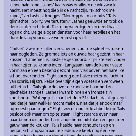
kleine halo rond Lashes' kaars was er alleen de inktzwarte
nacht. Het moest nog diep in de nacht zijn. "Ik schrok me
kapot," zei Lashes droogjes. "Noem jij dat maar niks." Tails
glimlachte. "Sorry. Welterusten." Lashes geeuwde en trok de
deur achter zich dicht. Tails ging weer liggen en deed haar
ogen dicht. De gele ogen dansten voor haar netvlies en het
duurde lang voordat ze weer in slaap viel.
"Tailsje?" Zwarte krullen verschenen voor de spleetjes tussen
haar oogleden. Ze gromde iets en duwde haar gezicht in haar
kussen. "Lamemerus," siste ze gesmoord. Er prikte een vinger
in haar zij en ze kromp ineen. Langzaam nam de kamer vaste
vorm aan en een bekend gezicht hing vlak boven het hare. Ze
schoot overeind en Flight sprong een halve meter de lucht in
van schrik. Hij struikelde over zijn eigen voeten en verdween
uit het zicht. Tails gluurde over de rand van haar bed en
giechelde zachtjes. Lashes kwam binnen en fronste zijn
voorhoofd. "Wat zijn jullie aan het doen? Ik dacht dat ik gezegd
had dat je haar wakker mocht maken, niet dat je er ook maar
bij moest gaan liggen." Flight werd rood en krabbelde op. Tails
besloot ook maar om op te staan. Flight staarde even naar
haar benen die onder haar lange hemd uitstaken en ging toen
gauw naar de keuken. Tails haalde haar schouders op en
begon zich langzaam aan te kleden. Ze keek nog één keer