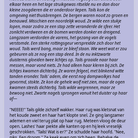
elkaar heen en het lage struikgewas ritselde nu en dan door
kleine zoogdieren die er onderdoor liepen. Tails kon de
omgeving niet thuisbrengen. De bergen waren nooit zo groen en
benauwd. Misschien een noordelijk woud. Ze wilde een stukje
lopen, maar zodra ze een stap zette veranderde de sfeer. Het
zonlicht verdween en de bomen werden donker en dreigend.
Langzaam verdorden de varens, het gezang van de vogels
verstomde. Een sterke rottingsgeur verspreidde zich door het
woud. Tails werd bang, maar ze bleef staan. Wie weet wat er zou
gebeuren als ze nog een stap deed. In de nu inktzwarte
duisternis gloeiden twee lichtjes op. Tails graaide naar haar
messen, maar vond niets. Ze had alleen haar kleren bij zich. De
lichtjes kwamen dichterbij. Ze waren felgeel, met blinkend witte
tanden eronder. Tails' adem, die eerst nog dampwolkjes had
gevormd, stokte. Ze kon de gehele wolf niet zien, maar de ogen
kwamen steeds dichterbij. Tails wilde wegrennen, maar ze
bewoog niet. Zwarte nagels sprongen vanuit het duister op haar
af—
"NEEEE!" Tails gilde zichzelf wakker. Haar rug was kletsnat van
het koude zweet en haar hart klopte snel. Ze ging langzamer
ademen en viel terug plat op haar rug. Meteen vloog de deur
open. Lashes' haar piekte alle kanten op en hij leek vreselijk
geschrokken. "Tails! Wat is er?" Ze schudde haar hoofd. "Nee,
niks. Een droom." Ze keek even om zich heen. Behalve de