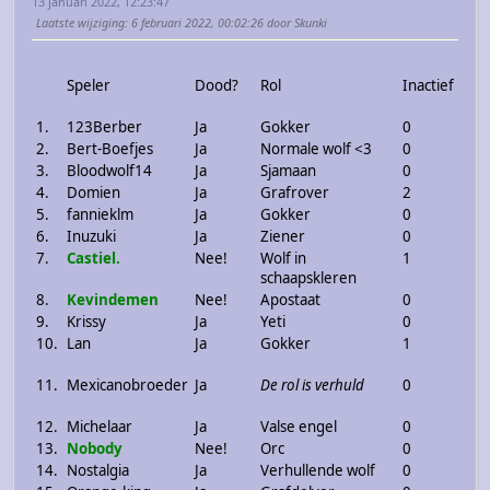
13 januari 2022, 12:23:47
Laatste wijziging
: 6 februari 2022, 00:02:26 door Skunki
Speler
Dood?
Rol
Inactief
1.
123Berber
Ja
Gokker
0
2.
Bert-Boefjes
Ja
Normale wolf <3
0
3.
Bloodwolf14
Ja
Sjamaan
0
4.
Domien
Ja
Grafrover
2
5.
fannieklm
Ja
Gokker
0
6.
Inuzuki
Ja
Ziener
0
7.
Castiel.
Nee!
Wolf in
1
schaapskleren
8.
Kevindemen
Nee!
Apostaat
0
9.
Krissy
Ja
Yeti
0
10.
Lan
Ja
Gokker
1
11.
Mexicanobroeder
Ja
De rol is verhuld
0
12.
Michelaar
Ja
Valse engel
0
13.
Nobody
Nee!
Orc
0
14.
Nostalgia
Ja
Verhullende wolf
0