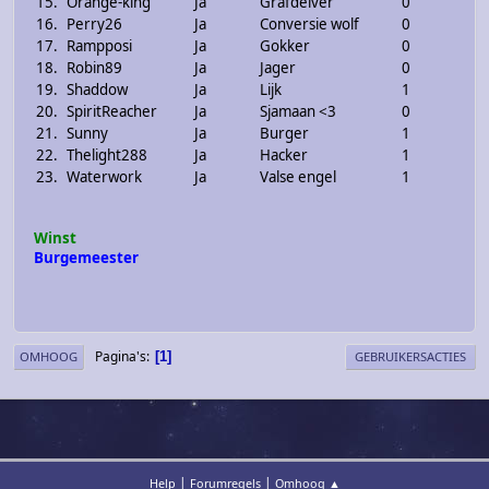
15.
Orange-king
Ja
Grafdelver
0
16.
Perry26
Ja
Conversie wolf
0
17.
Rampposi
Ja
Gokker
0
18.
Robin89
Ja
Jager
0
19.
Shaddow
Ja
Lijk
1
20.
SpiritReacher
Ja
Sjamaan <3
0
21.
Sunny
Ja
Burger
1
22.
Thelight288
Ja
Hacker
1
23.
Waterwork
Ja
Valse engel
1
Winst
Burgemeester
Pagina's
1
OMHOOG
GEBRUIKERSACTIES
|
|
Help
Forumregels
Omhoog ▲