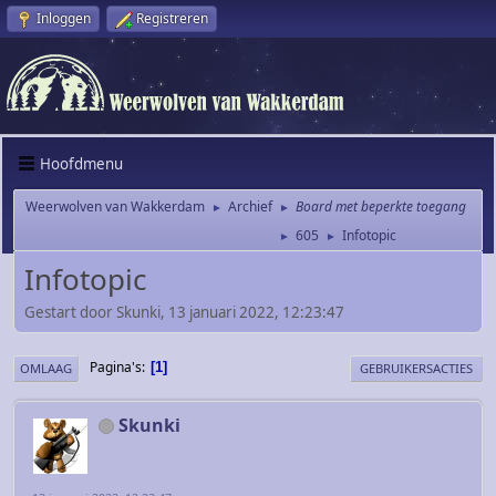
Inloggen
Registreren
Hoofdmenu
Weerwolven van Wakkerdam
Archief
Board met beperkte toegang
►
►
605
Infotopic
►
►
Infotopic
Gestart door Skunki, 13 januari 2022, 12:23:47
Pagina's
1
OMLAAG
GEBRUIKERSACTIES
Skunki