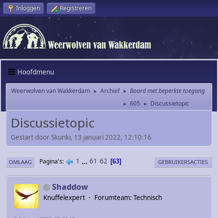
Inloggen
Registreren
Hoofdmenu
Weerwolven van Wakkerdam
Archief
Board met beperkte toegang
►
►
605
Discussietopic
►
►
Discussietopic
Gestart door Skunki, 13 januari 2022, 12:10:16
1
...
61
62
Pagina's
63
OMLAAG
GEBRUIKERSACTIES
Shaddow
Knuffelexpert
Forumteam: Technisch