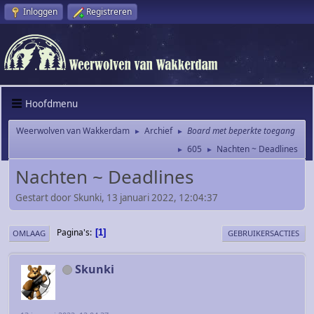
Inloggen
Registreren
Hoofdmenu
Weerwolven van Wakkerdam
Archief
Board met beperkte toegang
►
►
605
Nachten ~ Deadlines
►
►
Nachten ~ Deadlines
Gestart door Skunki, 13 januari 2022, 12:04:37
Pagina's
1
OMLAAG
GEBRUIKERSACTIES
Skunki