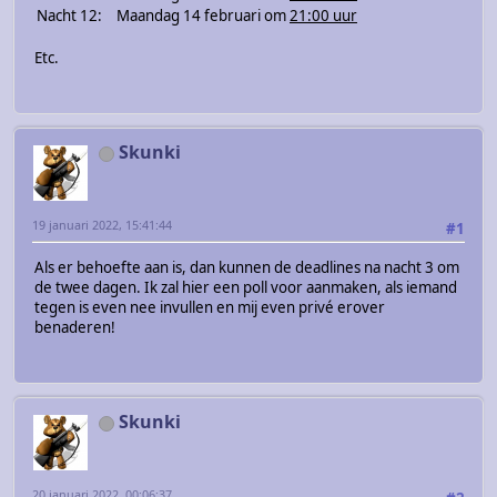
Nacht 12:
Maandag 14 februari om
21:00 uur
Etc.
Skunki
19 januari 2022, 15:41:44
#1
Als er behoefte aan is, dan kunnen de deadlines na nacht 3 om
de twee dagen. Ik zal hier een poll voor aanmaken, als iemand
tegen is even nee invullen en mij even privé erover
benaderen!
Skunki
20 januari 2022, 00:06:37