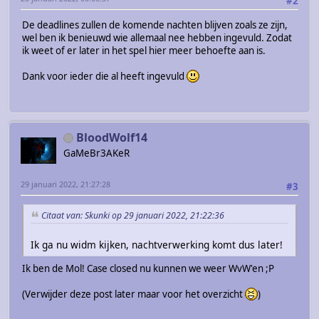
#2
De deadlines zullen de komende nachten blijven zoals ze zijn,
wel ben ik benieuwd wie allemaal nee hebben ingevuld. Zodat
ik weet of er later in het spel hier meer behoefte aan is.
Dank voor ieder die al heeft ingevuld
BloodWolf14
GaMeBr3AKeR
29 januari 2022, 21:27:28
#3
Citaat van: Skunki op 29 januari 2022, 21:22:36
Ik ga nu widm kijken, nachtverwerking komt dus later!
Ik ben de Mol! Case closed nu kunnen we weer WvW'en ;P
(Verwijder deze post later maar voor het overzicht
)