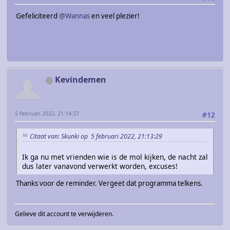
Gefeliciteerd
@Wannas
en veel plezier!
Kevindemen
5 februari 2022, 21:14:37
#12
Citaat van: Skunki op 5 februari 2022, 21:13:29
Ik ga nu met vrienden wie is de mol kijken, de nacht zal
dus later vanavond verwerkt worden, excuses!
Thanks voor de reminder. Vergeet dat programma telkens.
Gelieve dit account te verwijderen.