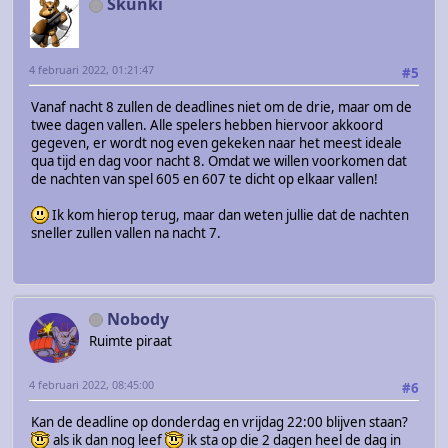
Skunki
4 februari 2022, 01:21:47
#5
Vanaf nacht 8 zullen de deadlines niet om de drie, maar om de
twee dagen vallen. Alle spelers hebben hiervoor akkoord
gegeven, er wordt nog even gekeken naar het meest ideale
qua tijd en dag voor nacht 8. Omdat we willen voorkomen dat
de nachten van spel 605 en 607 te dicht op elkaar vallen!
Ik kom hierop terug, maar dan weten jullie dat de nachten
sneller zullen vallen na nacht 7.
Nobody
Ruimte piraat
4 februari 2022, 08:45:00
#6
Kan de deadline op donderdag en vrijdag 22:00 blijven staan?
als ik dan nog leef
ik sta op die 2 dagen heel de dag in