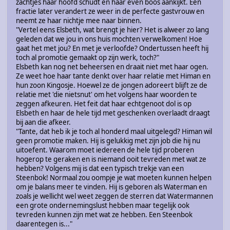
zachtjes haar hoofd schudt en haar even boos aankijkt. Een
fractie later verandert ze weer in de perfecte gastvrouw en
neemt ze haar nichtje mee naar binnen.
"Vertel eens Elsbeth, wat brengt je hier? Het is alweer zo lang
geleden dat we jou in ons huis mochten verwelkomen! Hoe
gaat het met jou? En met je verloofde? Ondertussen heeft hij
toch al promotie gemaakt op zijn werk, toch?"
Elsbeth kan nog net beheersen en draait niet met haar ogen.
Ze weet hoe haar tante denkt over haar relatie met Himan en
hun zoon Kingosje. Hoewel ze de jongen adoreert blijft ze de
relatie met 'die nietsnut' om het volgens haar woorden te
zeggen afkeuren. Het feit dat haar echtgenoot dol is op
Elsbeth en haar de hele tijd met geschenken overlaadt draagt
bij aan die afkeer.
"Tante, dat heb ik je toch al honderd maal uitgelegd? Himan wil
geen promotie maken. Hij is gelukkig met zijn job die hij nu
uitoefent. Waarom moet iedereen de hele tijd proberen
hogerop te geraken en is niemand ooit tevreden met wat ze
hebben? Volgens mij is dat een typisch trekje van een
Steenbok! Normaal zou oompje je wat moeten kunnen helpen
om je balans meer te vinden. Hij is geboren als Waterman en
zoals je wellicht wel weet zeggen de sterren dat Watermannen
een grote ondernemingslust hebben maar tegelijk ook
tevreden kunnen zijn met wat ze hebben. Een Steenbok
daarentegen is..."