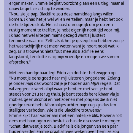
erger maken. Emmie begint voorzichtig aan een uitleg, maar al
gauw begint ze zich op te winden.
"Nou, zie je pap, Blackfire zou deze namiddag langs willen
komen. Ik had het je wel willen vertellen, maar je hebt het ook
de hele tijd zo druk. Het is haast onmogelijk om je op een
rustig moment te treffen, je hebt eigenlijk nooit tijd voor mij.
Ik had het wel al tegen mams gezegd want zij luistert
tenminste naar mij. Zelfs als ik het je gezegd zou hebben zou je
het waarschijnlijk niet meer weten want je hoort nooit wat ik
zeg. Er is trouwens niets fout mee als Blackfire eens
langskomt, tenslotte is hij mijn vriendje en mogen we samen
afspreken."
Met een handgebaar legt Eddo zijn dochter het zwijgen op.
"Nu moet je eens goed naar mij luisteren jongedame. Zolang
je onder
mijn
dak woont zal je je houden aan
MIJN
regels. Dat
wil zeggen: ik weet altijd waar je bent en met wie, je bent
steeds voor 21u terug thuis, je bent steeds bereikbaar via je
mobiel, geen alcohol en niet zoenen met jongens die ik niet
goedgekeurd heb. Afspraakjes achter mijn rug zijn dus ten
stelligste verboden. Wie is die Blackfire trouwens?"
Emmie kijkt haar vader aan met een hatelijke blik. Rowena rolt
eens met haar ogen en besluit zich in de discussie te mengen.
"Schat, dat weet je toch. Blackfire is die jongen van een paar
huizen verder. Emmie praat al twee weken over hem, ze zou