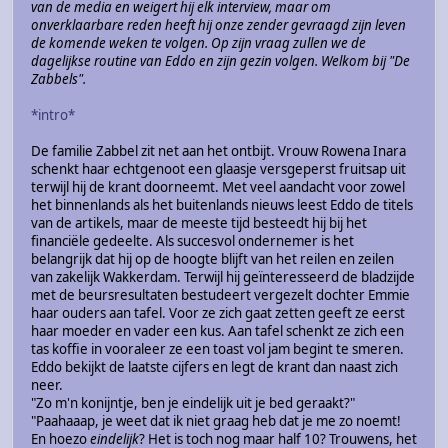
van de media en weigert hij elk interview, maar om
onverklaarbare reden heeft hij onze zender gevraagd zijn leven
de komende weken te volgen. Op zijn vraag zullen we de
dagelijkse routine van Eddo en zijn gezin volgen. Welkom bij "De
Zabbels".
*intro*
De familie Zabbel zit net aan het ontbijt. Vrouw Rowena Inara
schenkt haar echtgenoot een glaasje versgeperst fruitsap uit
terwijl hij de krant doorneemt. Met veel aandacht voor zowel
het binnenlands als het buitenlands nieuws leest Eddo de titels
van de artikels, maar de meeste tijd besteedt hij bij het
financiële gedeelte. Als succesvol ondernemer is het
belangrijk dat hij op de hoogte blijft van het reilen en zeilen
van zakelijk Wakkerdam. Terwijl hij geïnteresseerd de bladzijde
met de beursresultaten bestudeert vergezelt dochter Emmie
haar ouders aan tafel. Voor ze zich gaat zetten geeft ze eerst
haar moeder en vader een kus. Aan tafel schenkt ze zich een
tas koffie in vooraleer ze een toast vol jam begint te smeren.
Eddo bekijkt de laatste cijfers en legt de krant dan naast zich
neer.
"Zo m'n konijntje, ben je eindelijk uit je bed geraakt?"
"Paahaaap, je weet dat ik niet graag heb dat je me zo noemt!
En hoezo
eindelijk
? Het is toch nog maar half 10? Trouwens, het