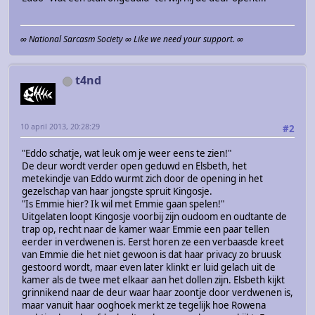
∞ National Sarcasm Society ∞ Like we need your support. ∞
t4nd
10 april 2013, 20:28:29
#2
"Eddo schatje, wat leuk om je weer eens te zien!"
De deur wordt verder open geduwd en Elsbeth, het
metekindje van Eddo wurmt zich door de opening in het
gezelschap van haar jongste spruit Kingosje.
"Is Emmie hier? Ik wil met Emmie gaan spelen!"
Uitgelaten loopt Kingosje voorbij zijn oudoom en oudtante de
trap op, recht naar de kamer waar Emmie een paar tellen
eerder in verdwenen is. Eerst horen ze een verbaasde kreet
van Emmie die het niet gewoon is dat haar privacy zo bruusk
gestoord wordt, maar even later klinkt er luid gelach uit de
kamer als de twee met elkaar aan het dollen zijn. Elsbeth kijkt
grinnikend naar de deur waar haar zoontje door verdwenen is,
maar vanuit haar ooghoek merkt ze tegelijk hoe Rowena