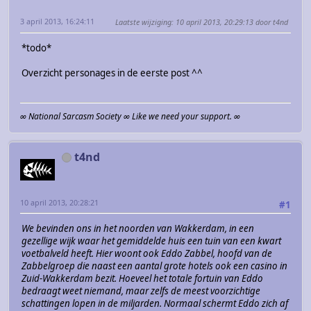
3 april 2013, 16:24:11
Laatste wijziging
: 10 april 2013, 20:29:13 door t4nd
*todo*
Overzicht personages in de eerste post ^^
∞ National Sarcasm Society ∞ Like we need your support. ∞
t4nd
10 april 2013, 20:28:21
#1
We bevinden ons in het noorden van Wakkerdam, in een
gezellige wijk waar het gemiddelde huis een tuin van een kwart
voetbalveld heeft. Hier woont ook Eddo Zabbel, hoofd van de
Zabbelgroep die naast een aantal grote hotels ook een casino in
Zuid-Wakkerdam bezit. Hoeveel het totale fortuin van Eddo
bedraagt weet niemand, maar zelfs de meest voorzichtige
schattingen lopen in de miljarden. Normaal schermt Eddo zich af