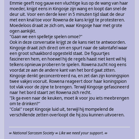
Emmie geeft nog gauw een vluchtige kus op de wang van haar
moeder, knijpt eens in Kingosje zijn wang en loopt dan snel de
deur uit. Voor een derde keer in 5 minuten tijd slaat de deur
met een knal toe voor Rowena de kans krijgt te protesteren.
Moedeloos draait ze zich om, waar Kingosje haar met grote
ogen aankijkt.
"Gaan we een spelletje spelen omoe?"
Ook in deze conversatie krijgt ze de kans niet te antwoorden.
Kingosje draait zich direct om en spurt naar de salontafel waar
een groot schaakbord opgesteld staat. De figuurtjes
fascineren hem, en hoewel hij de regels haast niet kent wil hij
telkens opnieuw proberen te spelen. Rowena zucht nog eens
voordat ze aan de andere kant van het bord gaat zitten.
Kingosje denkt geconcentreerd na, en zet dan zijn koningspion
twee vakjes vooruit. Rowena reageert door haar koningspion
tot vlak voor de zijne te brengen. Terwijl Kingosje gefascineerd
naar het bord staart zet Rowena zich recht.
"Ik ga even naar de keuken, moet ik voor jou iets meebrengen
om te drinken?"
"Cola!" roept Kingosje luid uit, terwijl hij mompelend de
verschillende zetten overloopt die hij zou kunnen uitvoeren.
∞ National Sarcasm Society ∞ Like we need your support. ∞