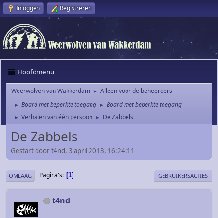
Inloggen
Registreren
Hoofdmenu
Weerwolven van Wakkerdam
Alleen voor de beheerders
►
Board met beperkte toegang
Board met beperkte toegang
►
►
Verhalen van één persoon
De Zabbels
►
►
De Zabbels
Gestart door t4nd, 3 april 2013, 16:24:11
Pagina's
1
OMLAAG
GEBRUIKERSACTIES
t4nd