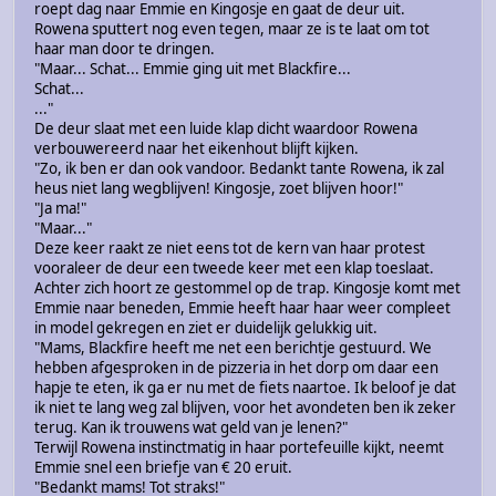
roept dag naar Emmie en Kingosje en gaat de deur uit.
Rowena sputtert nog even tegen, maar ze is te laat om tot
haar man door te dringen.
"Maar... Schat... Emmie ging uit met Blackfire...
Schat...
..."
De deur slaat met een luide klap dicht waardoor Rowena
verbouwereerd naar het eikenhout blijft kijken.
"Zo, ik ben er dan ook vandoor. Bedankt tante Rowena, ik zal
heus niet lang wegblijven! Kingosje, zoet blijven hoor!"
"Ja ma!"
"Maar..."
Deze keer raakt ze niet eens tot de kern van haar protest
vooraleer de deur een tweede keer met een klap toeslaat.
Achter zich hoort ze gestommel op de trap. Kingosje komt met
Emmie naar beneden, Emmie heeft haar haar weer compleet
in model gekregen en ziet er duidelijk gelukkig uit.
"Mams, Blackfire heeft me net een berichtje gestuurd. We
hebben afgesproken in de pizzeria in het dorp om daar een
hapje te eten, ik ga er nu met de fiets naartoe. Ik beloof je dat
ik niet te lang weg zal blijven, voor het avondeten ben ik zeker
terug. Kan ik trouwens wat geld van je lenen?"
Terwijl Rowena instinctmatig in haar portefeuille kijkt, neemt
Emmie snel een briefje van € 20 eruit.
"Bedankt mams! Tot straks!"