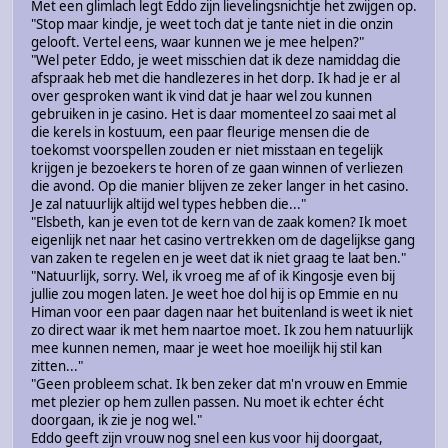
Met een glimlach legt Eddo zijn lievelingsnichtje het zwijgen op.
"Stop maar kindje, je weet toch dat je tante niet in die onzin
gelooft. Vertel eens, waar kunnen we je mee helpen?"
"Wel peter Eddo, je weet misschien dat ik deze namiddag die
afspraak heb met die handlezeres in het dorp. Ik had je er al
over gesproken want ik vind dat je haar wel zou kunnen
gebruiken in je casino. Het is daar momenteel zo saai met al
die kerels in kostuum, een paar fleurige mensen die de
toekomst voorspellen zouden er niet misstaan en tegelijk
krijgen je bezoekers te horen of ze gaan winnen of verliezen
die avond. Op die manier blijven ze zeker langer in het casino.
Je zal natuurlijk altijd wel types hebben die..."
"Elsbeth, kan je even tot de kern van de zaak komen? Ik moet
eigenlijk net naar het casino vertrekken om de dagelijkse gang
van zaken te regelen en je weet dat ik niet graag te laat ben."
"Natuurlijk, sorry. Wel, ik vroeg me af of ik Kingosje even bij
jullie zou mogen laten. Je weet hoe dol hij is op Emmie en nu
Himan voor een paar dagen naar het buitenland is weet ik niet
zo direct waar ik met hem naartoe moet. Ik zou hem natuurlijk
mee kunnen nemen, maar je weet hoe moeilijk hij stil kan
zitten..."
"Geen probleem schat. Ik ben zeker dat m'n vrouw en Emmie
met plezier op hem zullen passen. Nu moet ik echter écht
doorgaan, ik zie je nog wel."
Eddo geeft zijn vrouw nog snel een kus voor hij doorgaat,