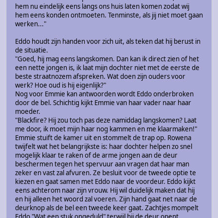
hem nu eindelijk eens langs ons huis laten komen zodat wij
hem eens konden ontmoeten. Tenminste, als jij niet moet gaan
werken..."
Eddo houdt zijn handen voor zich uit, als teken dat hij berust in
de situatie.
"Goed, hij mag eens langskomen. Dan kan ik direct zien of het
een nette jongen is, ik laat mijn dochter niet met de eerste de
beste straatnozem afspreken. Wat doen zijn ouders voor
werk? Hoe oud is hij eigenlijk?"
Nog voor Emmie kan antwoorden wordt Eddo onderbroken
door de bel. Schichtig kijkt Emmie van haar vader naar haar
moeder.
"Blackfire? Hij zou toch pas deze namiddag langskomen? Laat
me door, ik moet mijn haar nog kammen en me klaarmaken!"
Emmie stuift de kamer uit en stommelt de trap op. Rowena
twijfelt wat het belangrijkste is: haar dochter helpen zo snel
mogelijk klaar te raken of de arme jongen aan de deur
beschermen tegen het spervuur aan vragen dat haar man
zeker en vast zal afvuren. Ze besluit voor de tweede optie te
kiezen en gaat samen met Eddo naar de voordeur. Eddo kijkt
eens achterom naar zijn vrouw. Hij wil duidelijk maken dat hij
en hij alleen het woord zal voeren. Zijn hand gaat net naar de
deurknop als de bel een tweede keer gaat. Zachtjes mompelt
Eddo "Wat een stuk ongeduld" terwijl hij de deur opent...