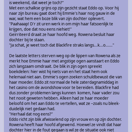
is weekend, dat weet je toch?"
Met een schalkse grijns op zijn gezicht staat Eddo op. Voor hij
naar zijn bureau gaat doet hij Emmie's haar nog gauw in de
war, wat hem een boze blik van zijn dochter oplevert.
"Paahaaap! D'r zit uren werk in om mijn haar fatsoenlijk te
krijgen, doe dat nou eens niehiet!"
Geïrriteerd draait ze haar hoofd weg. Rowena besluit haar
dochter bij te staan.
"Ja schat, je weet toch dat Blackfire straks langs...k...o......"
De laatste letters sterven weg op de lippen van Rowena als ze
merkt hoe Emmie haar met angstige ogen aanstaart en Eddo
zich langzaam omdraait. De blik in zijn ogen spreekt
boekdelen: hier wist hij niets van en het staat hem ook
helemaal niet aan. Emmie's ogen zoeken schuldbewust die van
haar moeder. Eddo zit normaal de hele zaterdagnamiddag in
het casino om de avondshow voor te bereiden. Blackfire had
dus zonder problemen langs kunnen komen, haar vader zou
het nooit geweten hebben. Alleen had ze haar moeder
beloofd om het aan Eddo te vertellen, wat ze –zoals nu bleek-
duidelijk niet gedaan had.
"Herhaal dat nog eens?"
Eddo richt zijn blik afwisselend op zijn vrouw en op zijn dochter.
Rowena heeft haar hoofd afgewend. Hoewel ze vindt dat haar
dochter hier in de fout gegaan is wil ze de situatie ook niet