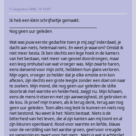
17 augustus 2008, 15:19:07
Ik heb een klein schrijfseltje gemaakt.
________________________________________________
Nog geen uur geleden
Wat was jouw eerste gedachte toen je mij zag? inderdaad, je
dacht aan niets, helemaal niets. En weet je waarom? Omdat ik
niet meer besta. Ik ben slechts een lege hoek in de kamers
van het bestaan, niet meer van gevoel doordrongen, maar
een leeg omhulsel van wat vroeger was. Mijn zwarte haren,
eens dansend voor mijn zicht, hebbben hun glans verloren.
Mijn ogen, vroeger zo helder dat je elke emotie erin kon
aflezen, zijn slechts een grote leegte zonder een doel om naar
te zoeken. Mijn mond, die nog geen uur geleden de stilte
doorbrak met warmte en helderheid, zwijgt nu. Mijn lichaam,
eens de mens trotseren met zijn aanwezigheid, zit gebroken in
de kou. Ik proef mijn tranen, als ik terug denk, terug aan nog
geen uur geleden. Toen alles nog leek te kunnen en niets nog
niet bestond. Nu weet ik het: NIets bestaat. Niets is de
bitterheid van het leven, die al zijn kanten aan mij toont en al
zijn kleuren openbaard. Rood voor warmte en liefde, blauw
voor de verstilling van het aardse groen, geel voor vreugde
en samenzijn en zwart voor het niets. Niets is wat jij achterliet