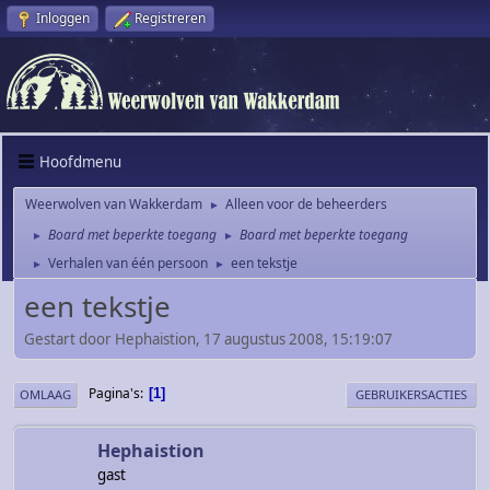
Inloggen
Registreren
Hoofdmenu
Weerwolven van Wakkerdam
Alleen voor de beheerders
►
Board met beperkte toegang
Board met beperkte toegang
►
►
Verhalen van één persoon
een tekstje
►
►
een tekstje
Gestart door Hephaistion, 17 augustus 2008, 15:19:07
Pagina's
1
OMLAAG
GEBRUIKERSACTIES
Hephaistion
gast