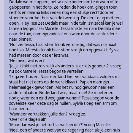
Dedalo weer stappen, het was verboden om te draven of te
galopperen in het dorp. Ze reden de hoek om, gingen toen
rechts en daarna links reden nog een stukje rechtdoor en
stonden voor het huis van de tweeling. De deur ging meteen
open, 'Hey Tes! Zet Dedalo maar in de tuin, z'n zadel kan je wel
binnen leggen.' zei Marelle. Tessa knikte en nam Dedalo mee
naar de tuin, nam zijn zadel af en kwam door de achterdeur
naar binnen.
'Hoi' zei Tessa, haar stem klonk verdrietig, dat was normaal
nooit zo. Meestal klonk haar stem vrolijk en opgewekt. Sylvia
had meteen door dat er iets was.
'Hé meid, wat is er?'
'Ja, je klinkt niet zo vrolijk als anders, is er iets gebeurt?' vroeg
nu ook Marelle. Tessa begon te vertellen.
'Ik ga verhuizen. Naar een land hier ver vandaan, volgens mij
staat het niet eens op de wereldkaart. Pap en mam zijn
helemaal gek geworden! Als het nu nog gewoon naar een
andere plaats in Nederland was, maar nee! Ze moeten zo
nodig weer een eind weg gaan wonen!' Tessa begon voor de
zoveelste keer deze dag te huilen. Sylvia sloeg een arm om
haar heen.
'Wanneer vertrekken jullie dan?' vroeg ze.
'Over drie dagen al!'
'Maar dan wist je het toch al wel eerder?' vroeg Marelle.
'Nee, een of andere wet van de regering daar, als je een huis