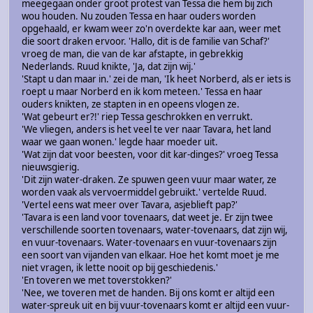
meegegaan onder groot protest van Tessa die hem bij zich
wou houden. Nu zouden Tessa en haar ouders worden
opgehaald, er kwam weer zo'n overdekte kar aan, weer met
die soort draken ervoor. 'Hallo, dit is de familie van Schaf?'
vroeg de man, die van de kar afstapte, in gebrekkig
Nederlands. Ruud knikte, 'Ja, dat zijn wij.'
'Stapt u dan maar in.' zei de man, 'Ik heet Norberd, als er iets is
roept u maar Norberd en ik kom meteen.' Tessa en haar
ouders knikten, ze stapten in en opeens vlogen ze.
'Wat gebeurt er?!' riep Tessa geschrokken en verrukt.
'We vliegen, anders is het veel te ver naar Tavara, het land
waar we gaan wonen.' legde haar moeder uit.
'Wat zijn dat voor beesten, voor dit kar-dinges?' vroeg Tessa
nieuwsgierig.
'Dit zijn water-draken. Ze spuwen geen vuur maar water, ze
worden vaak als vervoermiddel gebruikt.' vertelde Ruud.
'Vertel eens wat meer over Tavara, asjeblieft pap?'
'Tavara is een land voor tovenaars, dat weet je. Er zijn twee
verschillende soorten tovenaars, water-tovenaars, dat zijn wij,
en vuur-tovenaars. Water-tovenaars en vuur-tovenaars zijn
een soort van vijanden van elkaar. Hoe het komt moet je me
niet vragen, ik lette nooit op bij geschiedenis.'
'En toveren we met toverstokken?'
'Nee, we toveren met de handen. Bij ons komt er altijd een
water-spreuk uit en bij vuur-tovenaars komt er altijd een vuur-