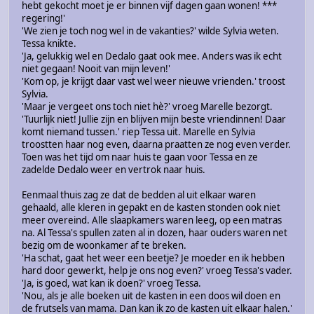
hebt gekocht moet je er binnen vijf dagen gaan wonen! ***
regering!'
'We zien je toch nog wel in de vakanties?' wilde Sylvia weten.
Tessa knikte.
'Ja, gelukkig wel en Dedalo gaat ook mee. Anders was ik echt
niet gegaan! Nooit van mijn leven!'
'Kom op, je krijgt daar vast wel weer nieuwe vrienden.' troost
Sylvia.
'Maar je vergeet ons toch niet hè?' vroeg Marelle bezorgt.
'Tuurlijk niet! Jullie zijn en blijven mijn beste vriendinnen! Daar
komt niemand tussen.' riep Tessa uit. Marelle en Sylvia
troostten haar nog even, daarna praatten ze nog even verder.
Toen was het tijd om naar huis te gaan voor Tessa en ze
zadelde Dedalo weer en vertrok naar huis.
Eenmaal thuis zag ze dat de bedden al uit elkaar waren
gehaald, alle kleren in gepakt en de kasten stonden ook niet
meer overeind. Alle slaapkamers waren leeg, op een matras
na. Al Tessa's spullen zaten al in dozen, haar ouders waren net
bezig om de woonkamer af te breken.
'Ha schat, gaat het weer een beetje? Je moeder en ik hebben
hard door gewerkt, help je ons nog even?' vroeg Tessa's vader.
'Ja, is goed, wat kan ik doen?' vroeg Tessa.
'Nou, als je alle boeken uit de kasten in een doos wil doen en
de frutsels van mama. Dan kan ik zo de kasten uit elkaar halen.'