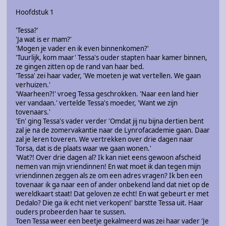
Hoofdstuk 1
'Tessa?'
'Ja wat is er mam?'
'Mogen je vader en ik even binnenkomen?'
'Tuurlijk, kom maar' Tessa's ouder stapten haar kamer binnen,
ze gingen zitten op de rand van haar bed.
'Tessa' zei haar vader, 'We moeten je wat vertellen. We gaan
verhuizen.'
'Waarheen?!' vroeg Tessa geschrokken. 'Naar een land hier
ver vandaan.' vertelde Tessa's moeder, 'Want we zijn
tovenaars.'
'En' ging Tessa's vader verder 'Omdat jij nu bijna dertien bent
zal je na de zomervakantie naar de Lynrofacademie gaan. Daar
zal je leren toveren. We vertrekken over drie dagen naar
Torsa, dat is de plaats waar we gaan wonen.'
'Wat?! Over drie dagen al? Ik kan niet eens gewoon afscheid
nemen van mijn vriendinnen! En wat moet ik dan tegen mijn
vriendinnen zeggen als ze om een adres vragen? Ik ben een
tovenaar ik ga naar een of ander onbekend land dat niet op de
wereldkaart staat! Dat geloven ze echt! En wat gebeurt er met
Dedalo? Die ga ik echt niet verkopen!' barstte Tessa uit. Haar
ouders probeerden haar te sussen.
Toen Tessa weer een beetje gekalmeerd was zei haar vader 'Je