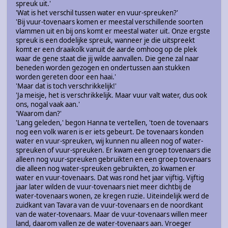
spreuk uit.'
'Wat is het verschil tussen water en vuur-spreuken?'
'Bij vuur-tovenaars komen er meestal verschillende soorten
vlammen uit en bij ons komt er meestal water uit. Onze ergste
spreuk is een dodelijke spreuk, wanneer je die uitspreekt
komt er een draaikolk vanuit de aarde omhoog op de plek
waar de gene staat die jij wilde aanvallen. Die gene zal naar
beneden worden gezogen en ondertussen aan stukken
worden gereten door een haai.'
'Maar dat is toch verschrikkelijk!'
'Ja meisje, het is verschrikkelijk. Maar vuur valt water, dus ook
ons, nogal vaak aan.'
'Waarom dan?'
'Lang geleden,' begon Hanna te vertellen, 'toen de tovenaars
nog een volk waren is er iets gebeurt. De tovenaars konden
water en vuur-spreuken, wij kunnen nu alleen nog of water-
spreuken of vuur-spreuken. Er kwam een groep tovenaars die
alleen nog vuur-spreuken gebruikten en een groep tovenaars
die alleen nog water-spreuken gebruikten, zo kwamen er
water en vuur-tovenaars. Dat was rond het jaar vijftig. Vijftig
jaar later wilden de vuur-tovenaars niet meer dichtbij de
water-tovenaars wonen, ze kregen ruzie. Uiteindelijk werd de
zuidkant van Tavara van de vuur-tovenaars en de noordkant
van de water-tovenaars. Maar de vuur-tovenaars willen meer
land, daarom vallen ze de water-tovenaars aan. Vroeger