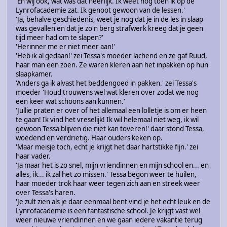
'En wij ook, wat was dat heerlijk. Ik weet nog toen ik op de
Lynrofacademie zat. Ik genoot gewoon van de lessen.'
'Ja, behalve geschiedenis, weet je nog dat je in de les in slaap
was gevallen en dat je zo'n berg strafwerk kreeg dat je geen
tijd meer had om te slapen?'
'Herinner me er niet meer aan!'
'Heb ik al gedaan!' zei Tessa's moeder lachend en ze gaf Ruud,
haar man een zoen. Ze waren kleren aan het inpakken op hun
slaapkamer.
'Anders ga ik alvast het beddengoed in pakken.' zei Tessa's
moeder 'Houd trouwens wel wat kleren over zodat we nog
een keer wat schoons aan kunnen.'
'Jullie praten er over of het allemaal een lolletje is om er heen
te gaan! Ik vind het vreselijk! Ik wil helemaal niet weg, ik wil
gewoon Tessa blijven die niet kan toveren!' daar stond Tessa,
woedend en verdrietig. Haar ouders keken op.
'Maar meisje toch, echt je krijgt het daar hartstikke fijn.' zei
haar vader.
'Ja maar het is zo snel, mijn vriendinnen en mijn school en... en
alles, ik... ik zal het zo missen.' Tessa begon weer te huilen,
haar moeder trok haar weer tegen zich aan en streek weer
over Tessa's haren.
'Je zult zien als je daar eenmaal bent vind je het echt leuk en de
Lynrofacademie is een fantastische school. Je krijgt vast wel
weer nieuwe vriendinnen en we gaan iedere vakantie terug