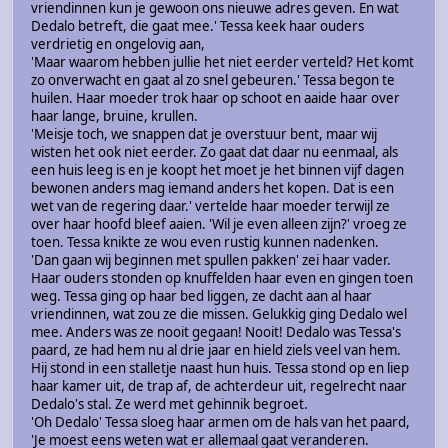
vriendinnen kun je gewoon ons nieuwe adres geven. En wat
Dedalo betreft, die gaat mee.' Tessa keek haar ouders
verdrietig en ongelovig aan,
'Maar waarom hebben jullie het niet eerder verteld? Het komt
zo onverwacht en gaat al zo snel gebeuren.' Tessa begon te
huilen. Haar moeder trok haar op schoot en aaide haar over
haar lange, bruine, krullen.
'Meisje toch, we snappen dat je overstuur bent, maar wij
wisten het ook niet eerder. Zo gaat dat daar nu eenmaal, als
een huis leeg is en je koopt het moet je het binnen vijf dagen
bewonen anders mag iemand anders het kopen. Dat is een
wet van de regering daar.' vertelde haar moeder terwijl ze
over haar hoofd bleef aaien. 'Wil je even alleen zijn?' vroeg ze
toen. Tessa knikte ze wou even rustig kunnen nadenken.
'Dan gaan wij beginnen met spullen pakken' zei haar vader.
Haar ouders stonden op knuffelden haar even en gingen toen
weg. Tessa ging op haar bed liggen, ze dacht aan al haar
vriendinnen, wat zou ze die missen. Gelukkig ging Dedalo wel
mee. Anders was ze nooit gegaan! Nooit! Dedalo was Tessa's
paard, ze had hem nu al drie jaar en hield ziels veel van hem.
Hij stond in een stalletje naast hun huis. Tessa stond op en liep
haar kamer uit, de trap af, de achterdeur uit, regelrecht naar
Dedalo's stal. Ze werd met gehinnik begroet.
'Oh Dedalo' Tessa sloeg haar armen om de hals van het paard,
'Je moest eens weten wat er allemaal gaat veranderen.