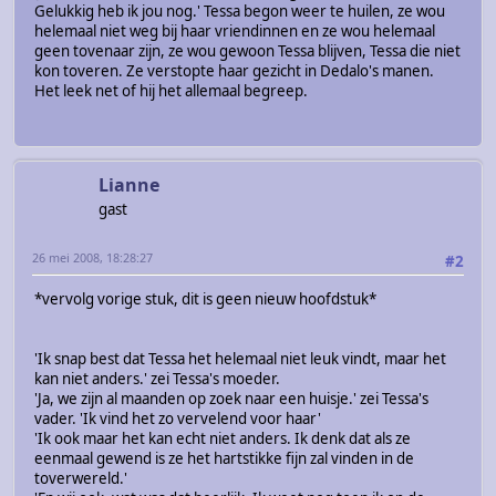
Gelukkig heb ik jou nog.' Tessa begon weer te huilen, ze wou
helemaal niet weg bij haar vriendinnen en ze wou helemaal
geen tovenaar zijn, ze wou gewoon Tessa blijven, Tessa die niet
kon toveren. Ze verstopte haar gezicht in Dedalo's manen.
Het leek net of hij het allemaal begreep.
Lianne
gast
26 mei 2008, 18:28:27
#2
*vervolg vorige stuk, dit is geen nieuw hoofdstuk*
'Ik snap best dat Tessa het helemaal niet leuk vindt, maar het
kan niet anders.' zei Tessa's moeder.
'Ja, we zijn al maanden op zoek naar een huisje.' zei Tessa's
vader. 'Ik vind het zo vervelend voor haar'
'Ik ook maar het kan echt niet anders. Ik denk dat als ze
eenmaal gewend is ze het hartstikke fijn zal vinden in de
toverwereld.'