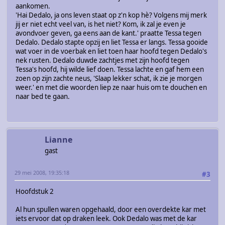
aankomen.
'Hai Dedalo, ja ons leven staat op z'n kop hè? Volgens mij merk
jij er niet echt veel van, is het niet? Kom, ik zal je even je
avondvoer geven, ga eens aan de kant.' praatte Tessa tegen
Dedalo. Dedalo stapte opzij en liet Tessa er langs. Tessa gooide
wat voer in de voerbak en liet toen haar hoofd tegen Dedalo's
nek rusten. Dedalo duwde zachtjes met zijn hoofd tegen
Tessa's hoofd, hij wilde lief doen. Tessa lachte en gaf hem een
zoen op zijn zachte neus, 'Slaap lekker schat, ik zie je morgen
weer.' en met die woorden liep ze naar huis om te douchen en
naar bed te gaan.
Lianne
gast
29 mei 2008, 19:35:18
#3
Hoofdstuk 2
Al hun spullen waren opgehaald, door een overdekte kar met
iets ervoor dat op draken leek. Ook Dedalo was met de kar