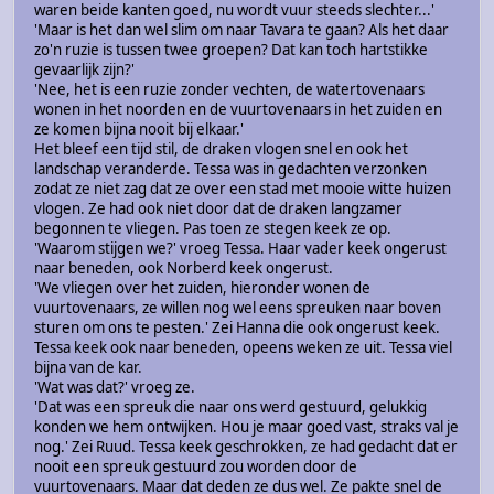
waren beide kanten goed, nu wordt vuur steeds slechter...'
'Maar is het dan wel slim om naar Tavara te gaan? Als het daar
zo'n ruzie is tussen twee groepen? Dat kan toch hartstikke
gevaarlijk zijn?'
'Nee, het is een ruzie zonder vechten, de watertovenaars
wonen in het noorden en de vuurtovenaars in het zuiden en
ze komen bijna nooit bij elkaar.'
Het bleef een tijd stil, de draken vlogen snel en ook het
landschap veranderde. Tessa was in gedachten verzonken
zodat ze niet zag dat ze over een stad met mooie witte huizen
vlogen. Ze had ook niet door dat de draken langzamer
begonnen te vliegen. Pas toen ze stegen keek ze op.
'Waarom stijgen we?' vroeg Tessa. Haar vader keek ongerust
naar beneden, ook Norberd keek ongerust.
'We vliegen over het zuiden, hieronder wonen de
vuurtovenaars, ze willen nog wel eens spreuken naar boven
sturen om ons te pesten.' Zei Hanna die ook ongerust keek.
Tessa keek ook naar beneden, opeens weken ze uit. Tessa viel
bijna van de kar.
'Wat was dat?' vroeg ze.
'Dat was een spreuk die naar ons werd gestuurd, gelukkig
konden we hem ontwijken. Hou je maar goed vast, straks val je
nog.' Zei Ruud. Tessa keek geschrokken, ze had gedacht dat er
nooit een spreuk gestuurd zou worden door de
vuurtovenaars. Maar dat deden ze dus wel. Ze pakte snel de