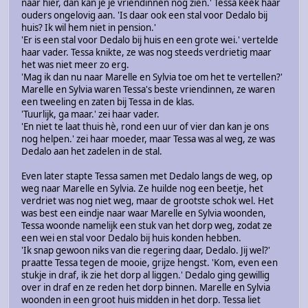
naar hier, dan kan je je vriendinnen nog zien.' Tessa keek haar
ouders ongelovig aan. 'Is daar ook een stal voor Dedalo bij
huis? Ik wil hem niet in pension.'
'Er is een stal voor Dedalo bij huis en een grote wei.' vertelde
haar vader. Tessa knikte, ze was nog steeds verdrietig maar
het was niet meer zo erg.
'Mag ik dan nu naar Marelle en Sylvia toe om het te vertellen?'
Marelle en Sylvia waren Tessa's beste vriendinnen, ze waren
een tweeling en zaten bij Tessa in de klas.
'Tuurlijk, ga maar.' zei haar vader.
'En niet te laat thuis hè, rond een uur of vier dan kan je ons
nog helpen.' zei haar moeder, maar Tessa was al weg, ze was
Dedalo aan het zadelen in de stal.
Even later stapte Tessa samen met Dedalo langs de weg, op
weg naar Marelle en Sylvia. Ze huilde nog een beetje, het
verdriet was nog niet weg, maar de grootste schok wel. Het
was best een eindje naar waar Marelle en Sylvia woonden,
Tessa woonde namelijk een stuk van het dorp weg, zodat ze
een wei en stal voor Dedalo bij huis konden hebben.
'Ik snap gewoon niks van die regering daar, Dedalo. Jij wel?'
praatte Tessa tegen de mooie, grijze hengst. 'Kom, even een
stukje in draf, ik zie het dorp al liggen.' Dedalo ging gewillig
over in draf en ze reden het dorp binnen. Marelle en Sylvia
woonden in een groot huis midden in het dorp. Tessa liet