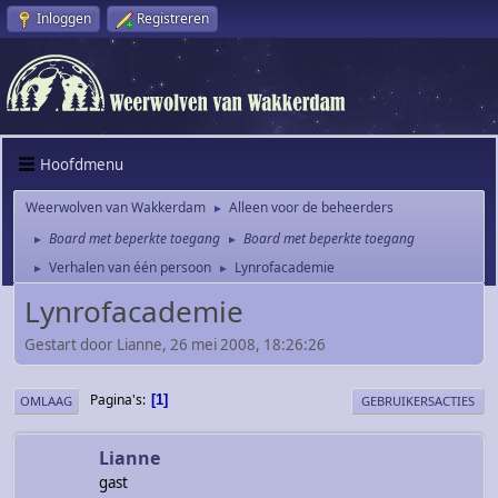
Inloggen
Registreren
Hoofdmenu
Weerwolven van Wakkerdam
Alleen voor de beheerders
►
Board met beperkte toegang
Board met beperkte toegang
►
►
Verhalen van één persoon
Lynrofacademie
►
►
Lynrofacademie
Gestart door Lianne, 26 mei 2008, 18:26:26
Pagina's
1
OMLAAG
GEBRUIKERSACTIES
Lianne
gast