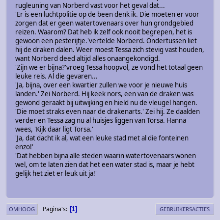
rugleuning van Norberd vast voor het geval dat...
'Er is een luchtpolitie op de been denk ik. Die moeten er voor
zorgen dat er geen watertovenaars over hun grondgebied
reizen. Waarom? Dat heb ik zelf ook nooit begrepen, het is
gewoon een pesterijtje.'vertelde Norberd. Ondertussen liet
hij de draken dalen. Weer moest Tessa zich stevig vast houden,
want Norberd deed altijd alles onaangekondigd.
'Zijn we er bijna?'vroeg Tessa hoopvol, ze vond het totaal geen
leuke reis. Al die gevaren...
'Ja, bijna, over een kwartier zullen we voor je nieuwe huis
landen.' Zei Norberd. Hij keek nors, een van de draken was
gewond geraakt bij uitwijking en hield nu de vleugel hangen.
'Die moet straks even naar de drakenarts.' Zei hij. Ze daalden
verder en Tessa zag nu al huisjes liggen van Torsa. Hanna
wees, 'Kijk daar ligt Torsa.'
'Ja, dat dacht ik al, wat een leuke stad met al die fonteinen
enzo!'
'Dat hebben bijna alle steden waarin watertovenaars wonen
wel, om te laten zien dat het een water stad is, maar je hebt
gelijk het ziet er leuk uit ja!'
Pagina's
1
OMHOOG
GEBRUIKERSACTIES