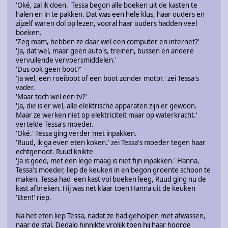
'Oké, zal ik doen.' Tessa begon alle boeken uit de kasten te
halen en in te pakken. Dat was een hele klus, haar ouders en
zijzelf waren dol op lezen, vooral haar ouders hadden veel
boeken.
'Zeg mam, hebben ze daar wel een computer en internet?'
'Ja, dat wel, maar geen auto's, treinen, bussen en andere
vervuilende vervoersmiddelen.'
'Dus ook geen boot?'
'Ja wel, een roeiboot of een boot zonder motor.' zei Tessa's
vader.
'Maar toch wel een tv?'
'Ja, die is er wel, alle elektrische apparaten zijn er gewoon.
Maar ze werken niet op elektriciteit maar op waterkracht.'
vertelde Tessa's moeder.
'Oké.' Tessa ging verder met inpakken.
'Ruud, ik ga even eten koken.' zei Tessa's moeder tegen haar
echtgenoot. Ruud knikte
'Ja is goed, met een lege maag is niet fijn inpakken.' Hanna,
Tessa's moeder, liep de keuken in en begon groente schoon te
maken. Tessa had een kast vol boeken leeg, Ruud ging nu de
kast afbreken. Hij was net klaar toen Hanna uit de keuken
'Eten!' riep.
Na het eten liep Tessa, nadat ze had geholpen met afwassen,
naar de stal. Dedalo hinnikte vrolijk toen hij haar hoorde