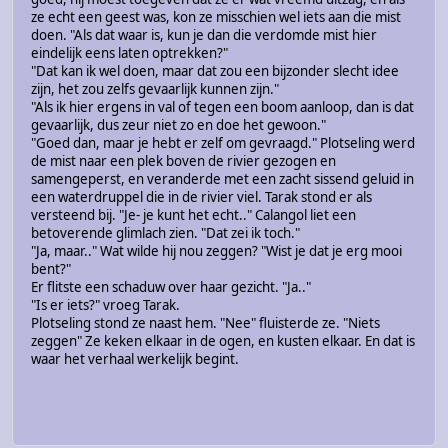
ze echt een geest was, kon ze misschien wel iets aan die mist
doen. "Als dat waar is, kun je dan die verdomde mist hier
eindelijk eens laten optrekken?"
"Dat kan ik wel doen, maar dat zou een bijzonder slecht idee
zijn, het zou zelfs gevaarlijk kunnen zijn."
"Als ik hier ergens in val of tegen een boom aanloop, dan is dat
gevaarlijk, dus zeur niet zo en doe het gewoon."
"Goed dan, maar je hebt er zelf om gevraagd." Plotseling werd
de mist naar een plek boven de rivier gezogen en
samengeperst, en veranderde met een zacht sissend geluid in
een waterdruppel die in de rivier viel. Tarak stond er als
versteend bij. "Je- je kunt het echt.." Calangol liet een
betoverende glimlach zien. "Dat zei ik toch."
"Ja, maar.." Wat wilde hij nou zeggen? "Wist je dat je erg mooi
bent?"
Er flitste een schaduw over haar gezicht. "Ja.."
"Is er iets?" vroeg Tarak.
Plotseling stond ze naast hem. "Nee" fluisterde ze. "Niets
zeggen" Ze keken elkaar in de ogen, en kusten elkaar. En dat is
waar het verhaal werkelijk begint.