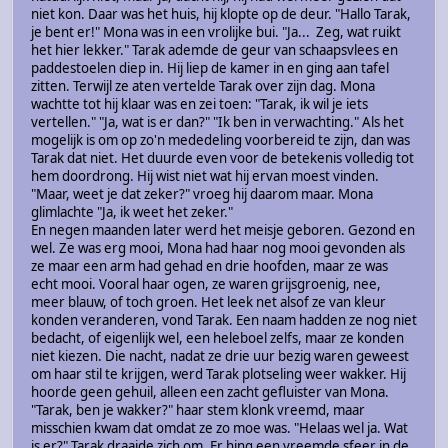
niet kon. Daar was het huis, hij klopte op de deur. "Hallo Tarak,
je bent er!" Mona was in een vrolijke bui. "Ja... Zeg, wat ruikt
het hier lekker." Tarak ademde de geur van schaapsvlees en
paddestoelen diep in. Hij liep de kamer in en ging aan tafel
zitten. Terwijl ze aten vertelde Tarak over zijn dag. Mona
wachtte tot hij klaar was en zei toen: "Tarak, ik wil je iets
vertellen." "Ja, wat is er dan?" "Ik ben in verwachting." Als het
mogelijk is om op zo'n mededeling voorbereid te zijn, dan was
Tarak dat niet. Het duurde even voor de betekenis volledig tot
hem doordrong. Hij wist niet wat hij ervan moest vinden.
"Maar, weet je dat zeker?" vroeg hij daarom maar. Mona
glimlachte "Ja, ik weet het zeker."
En negen maanden later werd het meisje geboren. Gezond en
wel. Ze was erg mooi, Mona had haar nog mooi gevonden als
ze maar een arm had gehad en drie hoofden, maar ze was
echt mooi. Vooral haar ogen, ze waren grijsgroenig, nee,
meer blauw, of toch groen. Het leek net alsof ze van kleur
konden veranderen, vond Tarak. Een naam hadden ze nog niet
bedacht, of eigenlijk wel, een heleboel zelfs, maar ze konden
niet kiezen. Die nacht, nadat ze drie uur bezig waren geweest
om haar stil te krijgen, werd Tarak plotseling weer wakker. Hij
hoorde geen gehuil, alleen een zacht gefluister van Mona.
"Tarak, ben je wakker?" haar stem klonk vreemd, maar
misschien kwam dat omdat ze zo moe was. "Helaas wel ja. Wat
is er?" Tarak draaide zich om. Er hing een vreemde sfeer in de