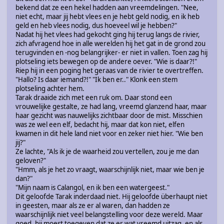
bekend dat ze een hekel hadden aan vreemdelingen. "Nee,
niet echt, maar jij hebt vlees en je hebt geld nodig, en ik heb
geld en heb vlees nodig, dus hoeveel wil je hebben?"
Nadat hij het vlees had gekocht ging hij terug langs de rivier,
zich afvragend hoe in alle werelden hij het gat in de grond zou
terugvinden en -nog belangrijker- er niet in vallen. Toen zag hij
plotseling iets bewegen op de andere oever. "Wie is daar?!"
Riep hij in een poging het geraas van de rivier te overtreffen.
"Hallo? Is daar iemand?!" "Ik ben er.." Klonk een stem
plotseling achter hem.
Tarak draaide zich met een ruk om. Daar stond een
vrouwelijke gestalte, ze had lang, vreemd glanzend haar, maar
haar gezicht was nauwelijks zichtbaar door de mist. Misschien
was ze wel een elf, bedacht hij, maar dat kon niet, elfen
kwamen in dit hele land niet voor en zeker niet hier. "Wie ben
jij?"
Ze lachte, "Als ik je de waarheid zou vertellen, zou je me dan
geloven?"
"Hmm, als je het zo vraagt, waarschijnlijk niet, maar wie ben je
dan?"
"Mijn naam is Calangol, en ik ben een watergeest."
Dit geloofde Tarak inderdaad niet. Hij geloofde überhaupt niet
in geesten, maar als ze er al waren, dan hadden ze
waarschijnlijk niet veel belangstelling voor deze wereld. Maar
goed, hij moest toegeven dat ze er wat vreemd uitzag, en als