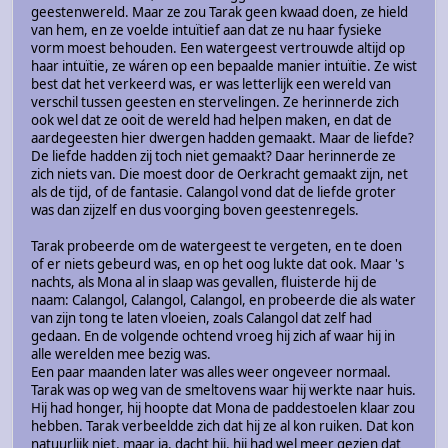
geestenwereld. Maar ze zou Tarak geen kwaad doen, ze hield
van hem, en ze voelde intuïtief aan dat ze nu haar fysieke
vorm moest behouden. Een watergeest vertrouwde altijd op
haar intuïtie, ze wáren op een bepaalde manier intuïtie. Ze wist
best dat het verkeerd was, er was letterlijk een wereld van
verschil tussen geesten en stervelingen. Ze herinnerde zich
ook wel dat ze ooit de wereld had helpen maken, en dat de
aardegeesten hier dwergen hadden gemaakt. Maar de liefde?
De liefde hadden zij toch niet gemaakt? Daar herinnerde ze
zich niets van. Die moest door de Oerkracht gemaakt zijn, net
als de tijd, of de fantasie. Calangol vond dat de liefde groter
was dan zijzelf en dus voorging boven geestenregels.
Tarak probeerde om de watergeest te vergeten, en te doen
of er niets gebeurd was, en op het oog lukte dat ook. Maar 's
nachts, als Mona al in slaap was gevallen, fluisterde hij de
naam: Calangol, Calangol, Calangol, en probeerde die als water
van zijn tong te laten vloeien, zoals Calangol dat zelf had
gedaan. En de volgende ochtend vroeg hij zich af waar hij in
alle werelden mee bezig was.
Een paar maanden later was alles weer ongeveer normaal.
Tarak was op weg van de smeltovens waar hij werkte naar huis.
Hij had honger, hij hoopte dat Mona de paddestoelen klaar zou
hebben. Tarak verbeeldde zich dat hij ze al kon ruiken. Dat kon
natuurlijk niet, maar ja, dacht hij, hij had wel meer gezien dat