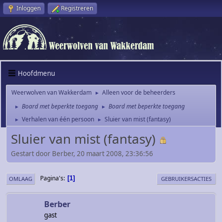
Inloggen
Registreren
Hoofdmenu
Weerwolven van Wakkerdam
Alleen voor de beheerders
►
Board met beperkte toegang
Board met beperkte toegang
►
►
Verhalen van één persoon
Sluier van mist (fantasy)
►
►
Sluier van mist (fantasy)
Gestart door Berber, 20 maart 2008, 23:36:56
Pagina's
1
OMLAAG
GEBRUIKERSACTIES
Berber
gast