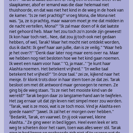
slaapkamer, alsof er iemand was die daar helemaal niet
thuishoorde, en dat was niet het kind in de wieg in de hoek van
de kamer. "Is ze niet prachtig?" vroeg Mona, die Mona niet
was. "Ja, ze is prachtig, maar waarom moet je me dat midden in
de nacht vertellen, Mona?" "Ik zal maar doen of ik dat laatste
niet gehoord heb. Maar het zou toch zo'n zonde zijn geweest!
Ik kon haar toch niet.. Nee, dat zou jij toch ook niet gedaan
hebben, of wel, Tarak? Maar het mocht niet ontdekt worden,
dus ik dacht: Ik geef haar aan jullie, dan is ze veilig." "Waar heb
je het over?!" "Denk daar later nog maar eens over na. Maar
we hebben nog niet besloten hoe we het kind gaan noemen.
Ik weet een naam voor haar." "O, ja maar.." "Je kunt haar
Alashta noemen. Het betekent vrijheid." "In welke taal
betekent het vrijheid?" "In ónze taal." zei ze, kijkend naar het
meisje. Er klonk trots door in haar stem toen ze dat zei. Tarak
besloot om met dit antwoord maar genoegen te nemen. Ze
ging bij de wieg staan. "Is ze niet het mooiste kind van de
wereld?" Tarak begon daar zo langzamerhand aan te twijfelen.
Het zag ernaar uit dat zijn leven niet simpel meer zou worden.
"Tarak, wat is ze mooi, wat is ze toch mooi. Vind je Alashta een
goede naam?" "Jawel. Ik zal het er morgen over hebben."
"Bedankt, Tarak, en vaarwel. En jij ook vaarwel, kleine
Alashta.." Ze ging weer in bed liggen. Heel even leek er iets
weg te schieten door het raam, toen was alles weer stil. Tarak
ging in bed liggen en probeerde zich niet af te vragen wat de