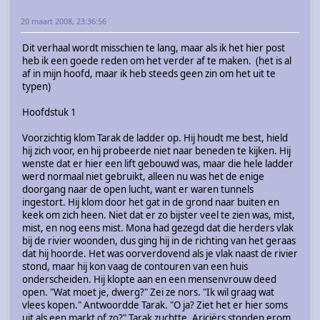
20 maart 2008, 23:36:56
Dit verhaal wordt misschien te lang, maar als ik het hier post
heb ik een goede reden om het verder af te maken. (het is al
af in mijn hoofd, maar ik heb steeds geen zin om het uit te
typen)
Hoofdstuk 1
Voorzichtig klom Tarak de ladder op. Hij houdt me best, hield
hij zich voor, en hij probeerde niet naar beneden te kijken. Hij
wenste dat er hier een lift gebouwd was, maar die hele ladder
werd normaal niet gebruikt, alleen nu was het de enige
doorgang naar de open lucht, want er waren tunnels
ingestort. Hij klom door het gat in de grond naar buiten en
keek om zich heen. Niet dat er zo bijster veel te zien was, mist,
mist, en nog eens mist. Mona had gezegd dat die herders vlak
bij de rivier woonden, dus ging hij in de richting van het geraas
dat hij hoorde. Het was oorverdovend als je vlak naast de rivier
stond, maar hij kon vaag de contouren van een huis
onderscheiden. Hij klopte aan en een mensenvrouw deed
open. "Wat moet je, dwerg?" Zei ze nors. "Ik wil graag wat
vlees kopen." Antwoordde Tarak. "O ja? Ziet het er hier soms
uit als een markt of zo?" Tarak zuchtte, Ariciërs stonden erom