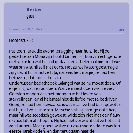
Berber
gast
25 maart 2008, 16:04:43
#1
Hoofdstuk 2:
Pas toen Tarak die avond terugging naar huis, liet hij de
gedachte aan Mona zijn hoofd binnen. Hij kon zijn echtgenote
niet vertellen wat hij had gedaan, en al helemaal niet met wie.
Waarom wist hij zelf niet eens. Het zal wel watergeestmagie
zijn, dacht hij bij zichzelf. Ja, dat was het, magie, ze had hem
betoverd, dat moest het zijn..
Ondertussen bedacht ook Calangol wat ze nu moest doen. Of
eigenlijk, wat ze zou doen. Wat ze moest doen wist ze wel:
Geesten mogen zich niet mengen in het leven van
stervelingen, en al helemaal niet de liefde met ze bedrijven.
Goed, ze had hem gewaarschuwd, maar ze had best geweten
dat hij niet zou luisteren. Misschien als hij haar geloofd had,
maar hij was sceptisch geweest, wilde zich niet met een flauw
excuus laten afschepen. Hij had niet verwacht dat ze het echt
zou kunnen. Maar goed, wat ze nu zou moeten doen was ten
eerste Tarak doden, en dan teruggaan naar de