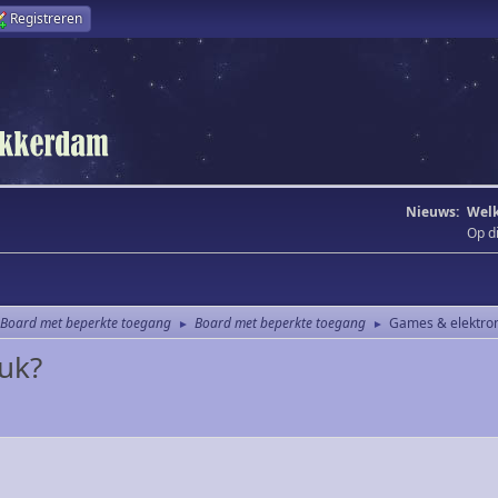
Registreren
Nieuws:
Welk
Op d
Board met beperkte toegang
Board met beperkte toegang
Games & elektro
►
►
euk?