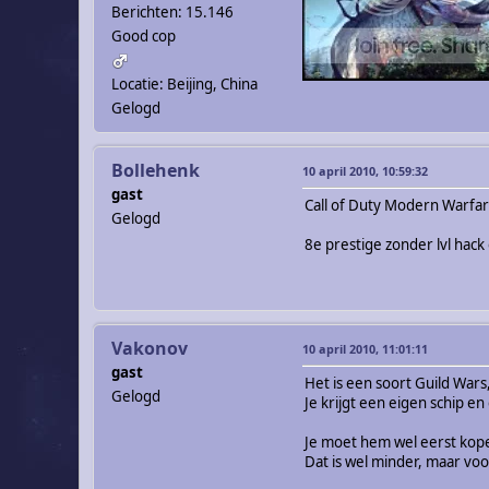
Berichten: 15.146
Good cop
Locatie: Beijing, China
Gelogd
Bollehenk
10 april 2010, 10:59:32
gast
Call of Duty Modern Warfar
Gelogd
8e prestige zonder lvl hac
Vakonov
10 april 2010, 11:01:11
gast
Het is een soort Guild Wars
Gelogd
Je krijgt een eigen schip e
Je moet hem wel eerst kop
Dat is wel minder, maar voo