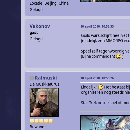
Locatie: Beijing, China
Gelogd
Vakonov
10 april 2010, 10:53:33
gast
Guild wars schijnt heel vet t
Gelogd
(eindelijk een MMORPG waarv
Speel zelf tegenwoordig ve
(Bijna commandant
)
Ralmuski
10 april 2010, 10:56:26
De Muski-saurus
Eindelijk?
Het bestaat bij
organiseren nog steeds nie
Star Trek online spel of mo
Bewoner