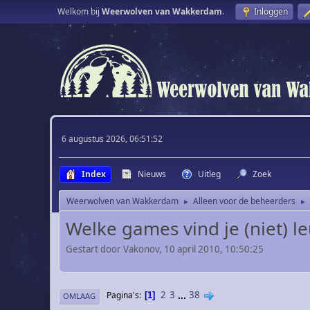
Welkom bij
Weerwolven van Wakkerdam
.
Inloggen
6 augustus 2026, 06:51:52
Index
Nieuws
Uitleg
Zoek
Weerwolven van Wakkerdam
Alleen voor de beheerders
►
►
Welke games vind je (niet) l
Gestart door Vakonov, 10 april 2010, 10:50:25
2
3
...
38
Pagina's
1
OMLAAG