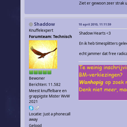
Ziet er gewoon zeer strak u
Shaddow
10 april 2010, 11:11:59
Knuffelexpert
Shadow Hearts <3
Forumteam: Technisch
En ik heb timesplitters gele
echt jammer dat free radic
Bewoner
Berichten: 11.582
Meest knuffelbare en
grappigste Mister WvW
2021
Locatie: Just a phonecall
away
Gelogd