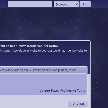
om op het nieuwe locatie van het forum
it moment wordt de .nl website doorgestuurd naar de .be website.
nica
(Moderator:
Lan
)
Welke games vind je (niet) leuk?
►
Vorige Topic
-
Volgende Topic
AFDRUKKEN