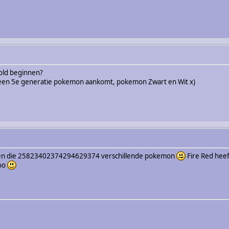
old beginnen?
r een 5e generatie pokemon aankomt, pokemon Zwart en Wit x)
tegen die 25823402374294629374 verschillende pokemon
Fire Red heef
zoo