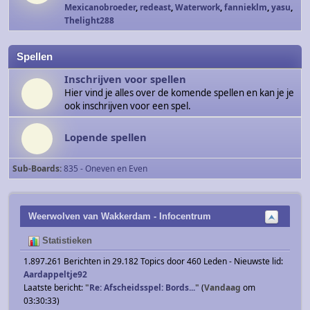
Mexicanobroeder
,
redeast
,
Waterwork
,
fannieklm
,
yasu
,
Thelight288
Spellen
Inschrijven voor spellen
Hier vind je alles over de komende spellen en kan je je
ook inschrijven voor een spel.
Lopende spellen
Sub-Boards
835 - Oneven en Even
Weerwolven van Wakkerdam - Infocentrum
Statistieken
1.897.261 Berichten in 29.182 Topics door 460 Leden - Nieuwste lid:
Aardappeltje92
Laatste bericht:
"
Re: Afscheidsspel: Bords...
"
(
Vandaag
om
03:30:33)