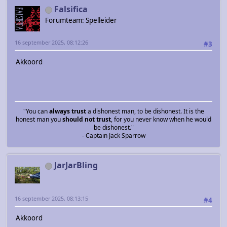
Falsifica
Forumteam: Spelleider
16 september 2025, 08:12:26
#3
Akkoord
"You can
always trust
a dishonest man, to be dishonest. It is the
honest man you
should not trust
, for you never know when he would
be dishonest."
- Captain Jack Sparrow
JarJarBling
16 september 2025, 08:13:15
#4
Akkoord