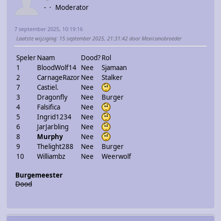
-
Moderator
7 september 2025, 10:19:16
Laatste wijziging
: 15 september 2025, 21:31:42 door Mexicanobroeder
Speler
Naam
Dood?
Rol
1
BloodWolf14
Nee
Sjamaan
2
CarnageRazor
Nee
Stalker
7
Castiel.
Nee
3
Dragonfly
Nee
Burger
4
Falsifica
Nee
5
Ingrid1234
Nee
6
JarJarbling
Nee
8
Murphy
Nee
9
Thelight288
Nee
Burger
10
Williambz
Nee
Weerwolf
Burgemeester
Dood