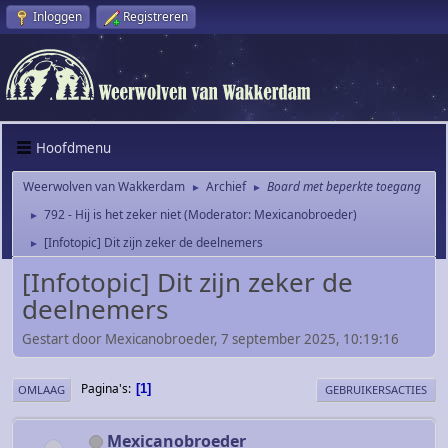
Inloggen
Registreren
Hoofdmenu
Weerwolven van Wakkerdam
Archief
Board met beperkte toegang
►
►
792 - Hij is het zeker niet
(Moderator:
Mexicanobroeder
)
►
[Infotopic] Dit zijn zeker de deelnemers
►
[Infotopic] Dit zijn zeker de
deelnemers
Gestart door Mexicanobroeder, 7 september 2025, 10:19:16
Pagina's
1
OMLAAG
GEBRUIKERSACTIES
Mexicanobroeder