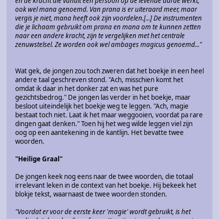
en de kracht die vanuit een persoon op de levende aarde werkt,
ook wel mana genoemd. Van prana is er uiteraard meer, maar
vergis je niet, mana heeft ook zijn voordelen.[...] De instrumenten
die je lichaam gebruikt om prana en mana om te kunnen zetten
naar een andere kracht, zijn te vergelijken met het centrale
zenuwstelsel. Ze worden ook wel ambages magicus genoemd..."
Wat gek, de jongen zou toch zweren dat het boekje in een heel
andere taal geschreven stond. "Ach, misschien komt het
omdat ik daar in het donker zat en was het pure
gezichtsbedrog." De jongen las verder in het boekje, maar
besloot uiteindelijk het boekje weg te leggen. "Ach, magie
bestaat toch niet. Laat ik het maar weggooien, voordat pa rare
dingen gaat denken." Toen hij het weg wilde leggen viel zijn
oog op een aantekening in de kantlijn. Het bevatte twee
woorden.
"Heilige Graal"
De jongen keek nog eens naar de twee woorden, die totaal
irrelevant leken in de context van het boekje. Hij bekeek het
blokje tekst, waarnaast de twee woorden stonden.
"Voordat er voor de eerste keer 'magie' wordt gebruikt, is het