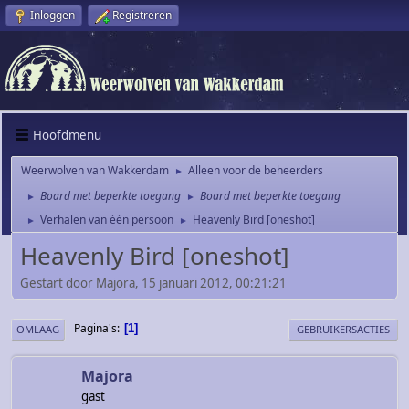
Inloggen
Registreren
Hoofdmenu
Weerwolven van Wakkerdam
Alleen voor de beheerders
►
Board met beperkte toegang
Board met beperkte toegang
►
►
Verhalen van één persoon
Heavenly Bird [oneshot]
►
►
Heavenly Bird [oneshot]
Gestart door Majora, 15 januari 2012, 00:21:21
Pagina's
1
OMLAAG
GEBRUIKERSACTIES
Majora
gast