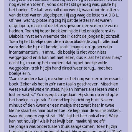
nog even en toen hij vond dat het stil genoeg was, pakte hij
het boekje. De kaft was half doorweekt, waardoor de letters
van de titel waren uitgelopen. Hij zag vaag de letters A D B L.
Of nee, wacht, plotseling zag hij dat de letters niet waren
uitgelopen, maar dat de letters gewoon een vreemde vorm
hadden. Toen hij beter keek kon hij de titel ontcijferen: Ars
Diabolis. "Wat een vreemde titel," dacht de jongen bij zichzelf.
Toen hij het boekje opende en doorbladerde zag hij allemaal
woorden die hij niet kende, zoals: 'magus' en 'gubernatio
incantamentum'. "Hmm... dit boekje is niet voor niets
weggegooid en ik kan het niet lezen, dus ik laat het maar hier,"
dacht hij, maar op het moment dat hij het boekje wilde
weggooien, trok hij zijn hand direct weer terug...met het
boekje erin.
"Aan de andere kant, misschien is het nog wel een interessant
boek. Zeker als het in zo'n rare taal is geschreven. Misschien
weet Paul wel wat erin staat, hij kan immers alles lezen wat er
lost en vast is." Zo gezegd, zo gedaan. Hij stond op en stopte
het boekje in zijn zak. Fluitend liep hij richting huis. Na een
minuut of tien kwam er een meisje met zwart haar in twee
kleine staartjes naar buiten toe. Ze liep naar de vuilnisbakken,
waar de jongen zojuist zat. "Hé, ligt het hier ook al niet. Waar
kan het nou zijn? Als ik het kwijt ben, maakt hij me af!"
De jongen was ondertussen thuis aangekomen. Toen hij zijn
huis instapte, rook hij het al direct. Hij vroeg voorzichtig: "Pap?