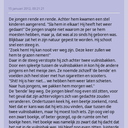
15 januari 2012, 00:21:21
De jongen rende en rende. Achter hem kwamen een stel
kinderen aangerend. "Sla hem in elkaar! Hij heeft het weer
gedaan!" De jongen snapte niet waarom ze per se hem
moesten hebben, maar ja, dat was al zo sinds hij geboren was.
Blijkbaar zat het in zijn natuur gepest te worden. Hij schoot
snel een steeg in.
"Zoek hem! Hij kan nooit ver weg zijn. Deze keer zullen we
hem te grazen nemen!"
Daar in de steeg verstopte hij zich achter twee vuilnisbakken.
Door een spleetje tussen de vuilnisbakken in kon hij de andere
jongens en het meisje zien. Ze noemde zichzelf 'de bende' en
voelden zich heel stoer met hun sigaretten en scooters.
"Shit! Hij is hier niet... we hebben hem weer laten schieten.
Naar huis jongens, we pakken hem morgen wel."
De 'bende' liep weg. De jongen bleef nog even stil zitten, voor
het geval dat zijn achtervolgers zich van gedachte zouden
veranderen. Ondertussen keek hij, een beetje zoekend, rond.
Niet dat er kans was dat hij iets zou vinden, daar tussen die
twee vuilnisbakken, maar hij moest toch iets. Zijn oog viel op
een zwart boekje, of beter gezegd, op de ruimte om het
boekje heen. Het boekje was namelijk zo zwart dat hij dacht dat
het gat in de vuilnisbak was. Hij bleef nog even zitten, luisterde