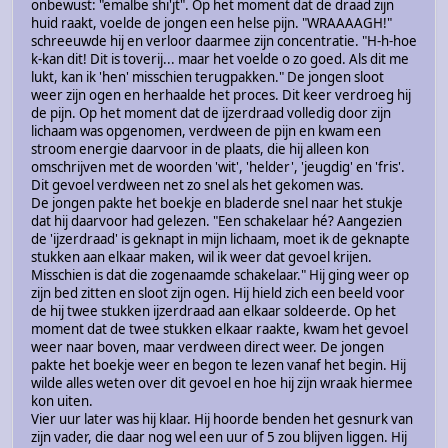
onbewust: "emalbe shi'jt". Op het moment dat de draad zijn
huid raakt, voelde de jongen een helse pijn. "WRAAAAGH!"
schreeuwde hij en verloor daarmee zijn concentratie. "H-h-hoe
k-kan dit! Dit is toverij... maar het voelde o zo goed. Als dit me
lukt, kan ik 'hen' misschien terugpakken." De jongen sloot
weer zijn ogen en herhaalde het proces. Dit keer verdroeg hij
de pijn. Op het moment dat de ijzerdraad volledig door zijn
lichaam was opgenomen, verdween de pijn en kwam een
stroom energie daarvoor in de plaats, die hij alleen kon
omschrijven met de woorden 'wit', 'helder', 'jeugdig' en 'fris'.
Dit gevoel verdween net zo snel als het gekomen was.
De jongen pakte het boekje en bladerde snel naar het stukje
dat hij daarvoor had gelezen. "Een schakelaar hé? Aangezien
de 'ijzerdraad' is geknapt in mijn lichaam, moet ik de geknapte
stukken aan elkaar maken, wil ik weer dat gevoel krijen.
Misschien is dat die zogenaamde schakelaar." Hij ging weer op
zijn bed zitten en sloot zijn ogen. Hij hield zich een beeld voor
de hij twee stukken ijzerdraad aan elkaar soldeerde. Op het
moment dat de twee stukken elkaar raakte, kwam het gevoel
weer naar boven, maar verdween direct weer. De jongen
pakte het boekje weer en begon te lezen vanaf het begin. Hij
wilde alles weten over dit gevoel en hoe hij zijn wraak hiermee
kon uiten.
Vier uur later was hij klaar. Hij hoorde benden het gesnurk van
zijn vader, die daar nog wel een uur of 5 zou blijven liggen. Hij