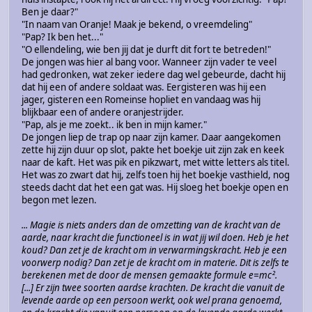
Ben je daar?"
"In naam van Oranje! Maak je bekend, o vreemdeling"
"Pap? Ik ben het..."
"O ellendeling, wie ben jij dat je durft dit fort te betreden!"
De jongen was hier al bang voor. Wanneer zijn vader te veel
had gedronken, wat zeker iedere dag wel gebeurde, dacht hij
dat hij een of andere soldaat was. Eergisteren was hij een
jager, gisteren een Romeinse hopliet en vandaag was hij
blijkbaar een of andere oranjestrijder.
"Pap, als je me zoekt.. ik ben in mijn kamer."
De jongen liep de trap op naar zijn kamer. Daar aangekomen
zette hij zijn duur op slot, pakte het boekje uit zijn zak en keek
naar de kaft. Het was pik en pikzwart, met witte letters als titel.
Het was zo zwart dat hij, zelfs toen hij het boekje vasthield, nog
steeds dacht dat het een gat was. Hij sloeg het boekje open en
begon met lezen.
... Magie is niets anders dan de omzetting van de kracht van de
aarde, naar kracht die functioneel is in wat jij wil doen. Heb je het
koud? Dan zet je de kracht om in verwarmingskracht. Heb je een
voorwerp nodig? Dan zet je de kracht om in materie. Dit is zelfs te
berekenen met de door de mensen gemaakte formule e=mc².
[...] Er zijn twee soorten aardse krachten. De kracht die vanuit de
levende aarde op een persoon werkt, ook wel prana genoemd,