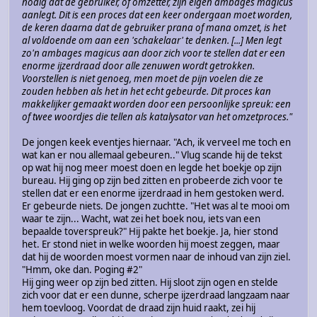
nodig dat de gebruiker, of omzetter, zijn eigen ambages magicus
aanlegt. Dit is een proces dat een keer ondergaan moet worden,
de keren daarna dat de gebruiker prana of mana omzet, is het
al voldoende om aan een 'schakelaar' te denken. [...] Men legt
zo'n ambages magicus aan door zich voor te stellen dat er een
enorme ijzerdraad door alle zenuwen wordt getrokken.
Voorstellen is niet genoeg, men moet de pijn voelen die ze
zouden hebben als het in het echt gebeurde. Dit proces kan
makkelijker gemaakt worden door een persoonlijke spreuk: een
of twee woordjes die tellen als katalysator van het omzetproces."
De jongen keek eventjes hiernaar. "Ach, ik verveel me toch en
wat kan er nou allemaal gebeuren.." Vlug scande hij de tekst
op wat hij nog meer moest doen en legde het boekje op zijn
bureau. Hij ging op zijn bed zitten en probeerde zich voor te
stellen dat er een enorme ijzerdraad in hem gestoken werd.
Er gebeurde niets. De jongen zuchtte. "Het was al te mooi om
waar te zijn... Wacht, wat zei het boek nou, iets van een
bepaalde toverspreuk?" Hij pakte het boekje. Ja, hier stond
het. Er stond niet in welke woorden hij moest zeggen, maar
dat hij de woorden moest vormen naar de inhoud van zijn ziel.
"Hmm, oke dan. Poging #2"
Hij ging weer op zijn bed zitten. Hij sloot zijn ogen en stelde
zich voor dat er een dunne, scherpe ijzerdraad langzaam naar
hem toevloog. Voordat de draad zijn huid raakt, zei hij