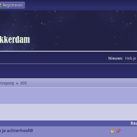
Registreren
Nieuws:
Heb je
 toegang
605
►
Re
n je achterhoofd!