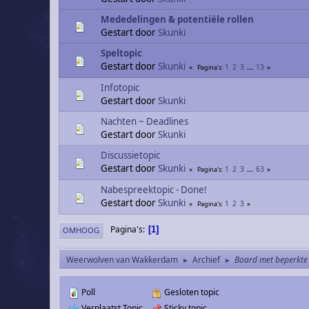
Mededelingen & potentiële rollen
Gestart door
Skunki
Speltopic
Gestart door
Skunki
1
2
3
...
13
Pagina's
Infotopic
Gestart door
Skunki
Nachten ~ Deadlines
Gestart door
Skunki
Discussietopic
Gestart door
Skunki
1
2
3
...
63
Pagina's
Nabespreektopic - Done!
Gestart door
Skunki
1
2
3
Pagina's
Pagina's
1
OMHOOG
Weerwolven van Wakkerdam
Archief
Board met beperkte
►
►
Poll
Gesloten topic
Verplaatst Topic
Sticky topic