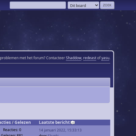
 problemen met het forum? Contacteer
Shaddow
,
redeast
of
yasu
.
acties
/
Gelezen
Laatste bericht
Reacties: 0
14 januari 2022, 15:33:13
Gelezen: 881
door
Skunki