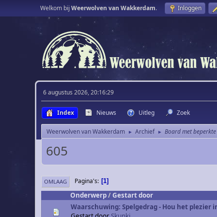
Welkom bij
Weerwolven van Wakkerdam
.
Inloggen
6 augustus 2026, 20:16:29
Index
Nieuws
Uitleg
Zoek
Weerwolven van Wakkerdam
Archief
Board met beperkte
►
►
605
Pagina's
1
OMLAAG
Onderwerp
/
Gestart door
Waarschuwing: Spelgedrag - Hou het plezier i
Gestart door
Skunki