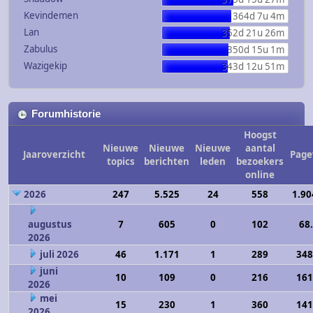
Kevindemen
364d 7u 4m
Lan
352d 21u 26m
Zabulus
350d 15u 1m
Wazigekip
343d 12u 51m
Forumhistorie
Hoogst
Nieuwe
Nieuwe
Nieuwe
aantal
Jaaroverzicht
Page
topics
berichten
leden
bezoekers
online
2026
247
5.525
24
558
1.90
augustus
7
605
0
102
68
2026
juli 2026
46
1.171
1
289
348
juni
10
109
0
216
161
2026
mei
15
230
1
360
141
2026