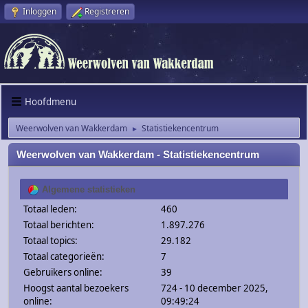
Inloggen
Registreren
Hoofdmenu
Weerwolven van Wakkerdam
Statistiekencentrum
►
Weerwolven van Wakkerdam - Statistiekencentrum
Algemene statistieken
Totaal leden:
460
Totaal berichten:
1.897.276
Totaal topics:
29.182
Totaal categorieën:
7
Gebruikers online:
39
Hoogst aantal bezoekers
724 - 10 december 2025,
online:
09:49:24