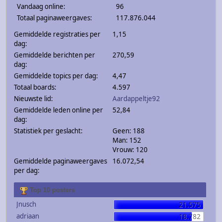
Vandaag online:
96
Totaal paginaweergaves:
117.876.044
Gemiddelde registraties per
1,15
dag:
Gemiddelde berichten per
270,59
dag:
Gemiddelde topics per dag:
4,47
Totaal boards:
4.597
Nieuwste lid:
Aardappeltje92
Gemiddelde leden online per
52,84
dag:
Statistiek per geslacht:
Geen: 188
Man: 152
Vrouw: 120
Gemiddelde paginaweergaves
16.072,54
per dag:
Top 10 posters
Jnusch
21.575
adriaan
18.782