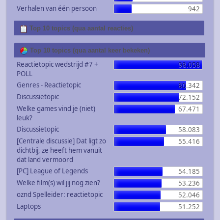
Verhalen van één persoon
942
Top 10 topics (qua aantal reacties)
Top 10 topics (qua aantal keer bekeken)
Reactietopic wedstrijd #7 +
98.058
POLL
Genres - Reactietopic
80.342
Discussietopic
72.152
Welke games vind je (niet)
67.471
leuk?
Discussietopic
58.083
[Centrale discussie] Dat ligt zo
55.416
dichtbij, ze heeft hem vanuit
dat land vermoord
[PC] League of Legends
54.185
Welke film(s) wil jij nog zien?
53.236
oznd Spelleider: reactietopic
52.046
Laptops
51.252