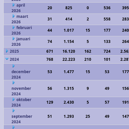
april
20
825
0
536
395
2026
maart
31
414
2
558
283
2026
februari
44
1.017
15
177
240
2026
januari
74
1.154
5
133
264
2026
2025
671
16.120
162
724
2.56
2024
768
22.223
210
101
2.28
december
53
1.477
15
53
177
2024
november
56
1.315
9
49
156
2024
oktober
129
2.430
5
57
191
2024
september
51
1.293
25
49
147
2024