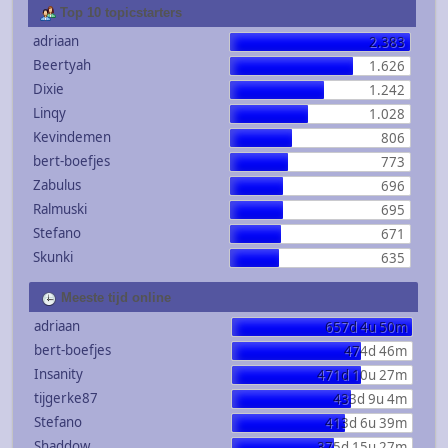
Top 10 topicstarters
adriaan
2.383
Beertyah
1.626
Dixie
1.242
Linqy
1.028
Kevindemen
806
bert-boefjes
773
Zabulus
696
Ralmuski
695
Stefano
671
Skunki
635
Meeste tijd online
adriaan
657d 4u 50m
bert-boefjes
474d 46m
Insanity
471d 10u 27m
tijgerke87
433d 9u 4m
Stefano
413d 6u 39m
Shaddow
375d 15u 27m