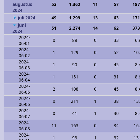
augustus
53
1.362
11
57
187
2024
juli 2024
49
1.299
13
63
171
juni
51
2.274
14
62
373
2024
2024-
0
88
0
33
6.
06-01
2024-
1
129
0
52
10
06-02
2024-
1
90
0
45
8.
06-03
2024-
1
151
0
31
8.
06-04
2024-
2
108
0
45
8.
06-05
2024-
0
211
1
38
13
06-06
2024-
0
41
1
30
8.
06-07
2024-
11
163
0
34
16
06-08
2024-
1
93
1
32
13