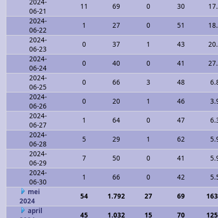
2024-
11
69
0
30
17
06-21
2024-
1
27
0
51
18
06-22
2024-
0
37
1
43
20
06-23
2024-
0
40
0
41
27
06-24
2024-
0
66
3
48
6.
06-25
2024-
0
20
1
46
3.
06-26
2024-
1
64
0
47
6.
06-27
2024-
5
29
1
62
5.
06-28
2024-
7
50
0
41
5.
06-29
2024-
1
66
0
42
5.
06-30
mei
54
1.792
27
69
163
2024
april
45
1.032
15
70
125