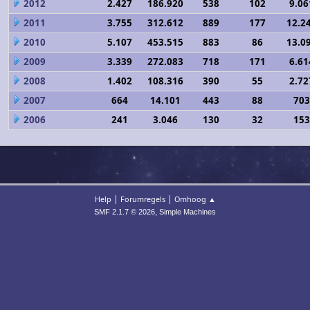
2012
2.427
186.920
538
102
9.06
2011
3.755
312.612
889
177
12.2
2010
5.107
453.515
883
86
13.0
2009
3.339
272.083
718
171
6.61
2008
1.402
108.316
390
55
2.72
2007
664
14.101
443
88
703
2006
241
3.046
130
32
153
|
|
Help
Forumregels
Omhoog ▲
,
SMF 2.1.7 © 2026
Simple Machines