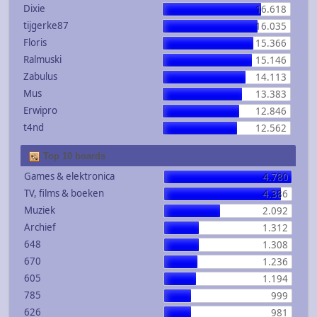
Dixie
16.618
tijgerke87
16.035
Floris
15.366
Ralmuski
15.146
Zabulus
14.113
Mus
13.383
Erwipro
12.846
t4nd
12.562
Top 10 boards
Games & elektronica
4.780
TV, films & boeken
4.386
Muziek
2.092
Archief
1.312
648
1.308
670
1.236
605
1.194
785
999
626
981