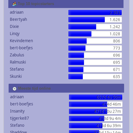
Top 10 topicstarters
adriaan
2.383
Beertyah
1.626
Dixie
1.242
Linqy
1.028
Kevindemen
806
bert-boefjes
773
Zabulus
696
Ralmuski
695
Stefano
671
Skunki
635
Meeste tijd online
adriaan
657d 4u 50m
bert-boefjes
474d 46m
Insanity
471d 10u 27m
tijgerke87
433d 9u 4m
Stefano
413d 6u 39m
Shaddow
375d 15u 14m