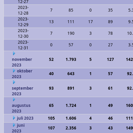
12-27
2023-
7
85
0
35
5.
12-28
2023-
13
111
17
89
9.
12-29
2023-
7
190
3
78
10
12-30
2023-
0
57
0
27
3.
12-31
november
52
1.793
5
127
142
2023
oktober
40
643
1
57
92
2023
september
93
891
3
61
92
2023
augustus
65
1.724
1
49
160
2023
juli 2023
105
1.606
4
46
111
juni
107
2.356
3
43
149
2023