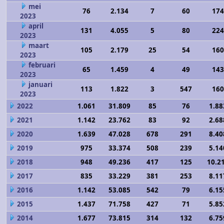
mei
76
2.134
7
60
174
2023
april
131
4.055
5
80
224
2023
maart
105
2.179
25
54
160
2023
februari
65
1.459
4
49
143
2023
januari
113
1.822
3
547
160
2023
2022
1.061
31.809
85
76
1.88
2021
1.142
23.762
83
92
2.68
2020
1.639
47.028
678
291
8.40
2019
975
33.374
508
239
5.14
2018
948
49.236
417
125
10.2
2017
835
33.229
381
253
8.11
2016
1.142
53.085
542
79
6.15
2015
1.437
71.758
427
71
5.85
2014
1.677
73.815
314
132
6.75