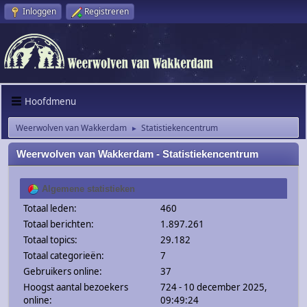
Inloggen
Registreren
Hoofdmenu
Weerwolven van Wakkerdam
Statistiekencentrum
►
Weerwolven van Wakkerdam - Statistiekencentrum
Algemene statistieken
Totaal leden:
460
Totaal berichten:
1.897.261
Totaal topics:
29.182
Totaal categorieën:
7
Gebruikers online:
37
Hoogst aantal bezoekers
724 - 10 december 2025,
online:
09:49:24