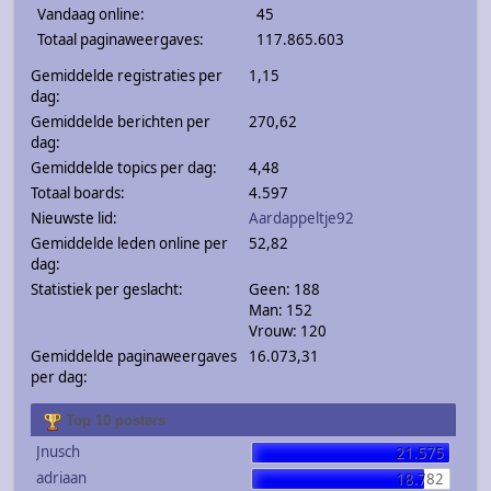
Vandaag online:
45
Totaal paginaweergaves:
117.865.603
Gemiddelde registraties per
1,15
dag:
Gemiddelde berichten per
270,62
dag:
Gemiddelde topics per dag:
4,48
Totaal boards:
4.597
Nieuwste lid:
Aardappeltje92
Gemiddelde leden online per
52,82
dag:
Statistiek per geslacht:
Geen: 188
Man: 152
Vrouw: 120
Gemiddelde paginaweergaves
16.073,31
per dag:
Top 10 posters
Jnusch
21.575
adriaan
18.782