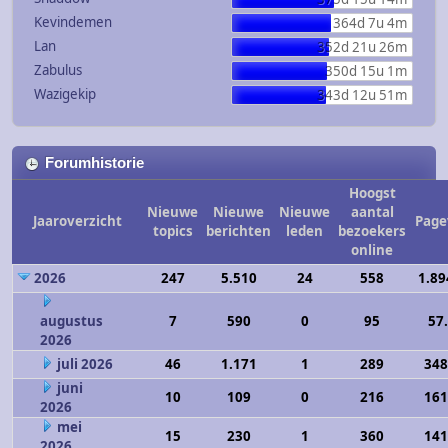
Kevindemen
364d 7u 4m
Lan
352d 21u 26m
Zabulus
350d 15u 1m
Wazigekip
343d 12u 51m
Forumhistorie
Hoogst
Nieuwe
Nieuwe
Nieuwe
aantal
Jaaroverzicht
Page
topics
berichten
leden
bezoekers
online
2026
247
5.510
24
558
1.89
augustus
7
590
0
95
57
2026
juli 2026
46
1.171
1
289
348
juni
10
109
0
216
161
2026
mei
15
230
1
360
141
2026