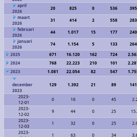
april
20
825
0
536
395
2026
maart
31
414
2
558
283
2026
februari
44
1.017
15
177
240
2026
januari
74
1.154
5
133
264
2026
2025
671
16.120
162
724
2.56
2024
768
22.223
210
101
2.28
2023
1.081
22.054
82
547
1.75
december
129
1.392
21
89
141
2023
2023-
0
16
0
45
2.
12-01
2023-
9
44
0
25
15
12-02
2023-
1
32
0
25
2.
12-03
2023-
1
63
0
34
3.