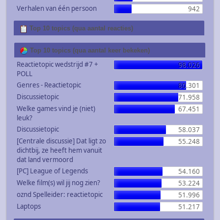
Verhalen van één persoon
942
Top 10 topics (qua aantal reacties)
Top 10 topics (qua aantal keer bekeken)
Reactietopic wedstrijd #7 +
98.026
POLL
Genres - Reactietopic
80.301
Discussietopic
71.958
Welke games vind je (niet)
67.451
leuk?
Discussietopic
58.037
[Centrale discussie] Dat ligt zo
55.248
dichtbij, ze heeft hem vanuit
dat land vermoord
[PC] League of Legends
54.160
Welke film(s) wil jij nog zien?
53.224
oznd Spelleider: reactietopic
51.996
Laptops
51.217