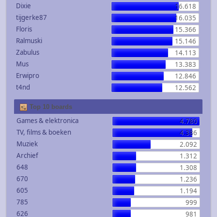
Dixie
16.618
tijgerke87
16.035
Floris
15.366
Ralmuski
15.146
Zabulus
14.113
Mus
13.383
Erwipro
12.846
t4nd
12.562
Top 10 boards
Games & elektronica
4.780
TV, films & boeken
4.386
Muziek
2.092
Archief
1.312
648
1.308
670
1.236
605
1.194
785
999
626
981