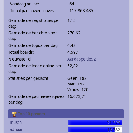
Vandaag online:
64
Totaal paginaweergaves:
117.868.485
Gemiddelde registraties per
1,15
dag:
Gemiddelde berichten per
270,62
dag:
Gemiddelde topics per dag:
4,48
Totaal boards:
4.597
Nieuwste lid:
Aardappeltje92
Gemiddelde leden online per
52,82
dag:
Statistiek per geslacht:
Geen: 188
Man: 152
Vrouw: 120
Gemiddelde paginaweergaves
16.073,71
per dag:
Top 10 posters
Jnusch
21.575
adriaan
18.782