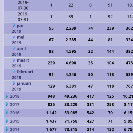
2019-
1
22
0
91
10
07-30
2019-
1
39
1
92
11
07-31
juni
55
2.239
74
239
362
2019
mei
67
2.385
44
81
334
2019
april
88
4.595
32
144
382
2019
maart
239
4.690
35
104
475
2019
februari
91
4.246
50
113
589
2019
januari
129
6.381
47
118
767
2019
2018
948
49.236
417
125
10.2
2017
835
33.229
381
253
8.11
2016
1.142
53.085
542
79
6.15
2015
1.437
71.758
427
71
5.85
2014
1.677
73.815
314
132
6.75