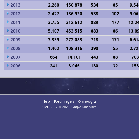
2013
2.260
150.878
534
85
9.54
2012
2.427
186.920
538
102
9.06
2011
3.755
312.612
889
177
12.2
2010
5.107
453.515
883
86
13.0
2009
3.339
272.083
718
171
6.61
2008
1.402
108.316
390
55
2.72
2007
664
14.101
443
88
703
2006
241
3.046
130
32
153
|
|
Help
Forumregels
Omhoog ▲
,
SMF 2.1.7 © 2026
Simple Machines