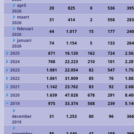
april
20
825
0
536
395
2026
maart
31
414
2
558
283
2026
februari
44
1.017
15
177
240
2026
januari
74
1.154
5
133
264
2026
2025
671
16.120
162
724
2.56
2024
768
22.223
210
101
2.28
2023
1.081
22.054
82
547
1.75
2022
1.061
31.809
85
76
1.88
2021
1.142
23.762
83
92
2.68
2020
1.639
47.028
678
291
8.40
2019
975
33.374
508
239
5.14
december
31
1.253
80
96
366
2019
november
85
2.440
47
158
399