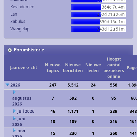
Kevindemen
364d 7u 4m
Lan
352d 21u 26m
Zabulus
350d 15u 1m
Wazigekip
343d 12u 51m
Forumhistorie
Hoogst
Nieuwe
Nieuwe
Nieuwe
aantal
Jaaroverzicht
Page
topics
berichten
leden
bezoekers
online
2026
247
5.512
24
558
1.89
augustus
7
592
0
95
60
2026
juli 2026
46
1.171
1
289
348
juni
10
109
0
216
161
2026
mei
15
230
1
360
141
2026