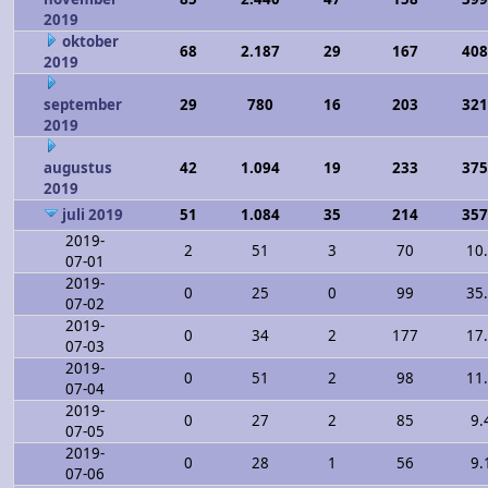
2019
oktober
68
2.187
29
167
408
2019
september
29
780
16
203
321
2019
augustus
42
1.094
19
233
375
2019
juli 2019
51
1.084
35
214
357
2019-
2
51
3
70
10
07-01
2019-
0
25
0
99
35
07-02
2019-
0
34
2
177
17
07-03
2019-
0
51
2
98
11
07-04
2019-
0
27
2
85
9.
07-05
2019-
0
28
1
56
9.
07-06