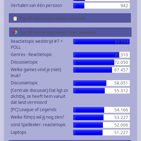
Verhalen van één persoon
942
Top 10 topics (qua aantal reacties)
Top 10 topics (qua aantal keer bekeken)
Reactietopic wedstrijd #7 +
98.034
POLL
Genres - Reactietopic
80.310
Discussietopic
72.050
Welke games vind je (niet)
67.457
leuk?
Discussietopic
58.051
[Centrale discussie] Dat ligt zo
55.312
dichtbij, ze heeft hem vanuit
dat land vermoord
[PC] League of Legends
54.166
Welke film(s) wil jij nog zien?
53.227
oznd Spelleider: reactietopic
52.006
Laptops
51.227