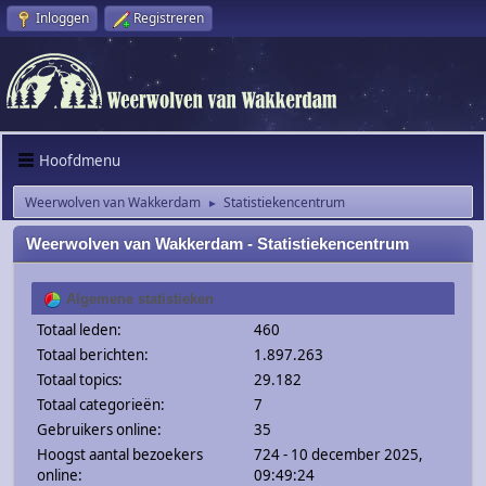
Inloggen
Registreren
Hoofdmenu
Weerwolven van Wakkerdam
Statistiekencentrum
►
Weerwolven van Wakkerdam - Statistiekencentrum
Algemene statistieken
Totaal leden:
460
Totaal berichten:
1.897.263
Totaal topics:
29.182
Totaal categorieën:
7
Gebruikers online:
35
Hoogst aantal bezoekers
724 - 10 december 2025,
online:
09:49:24