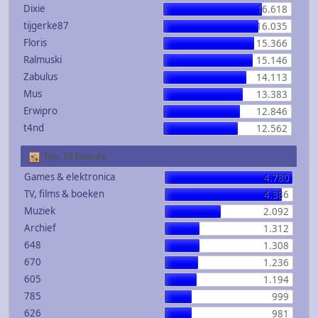
Dixie
16.618
tijgerke87
16.035
Floris
15.366
Ralmuski
15.146
Zabulus
14.113
Mus
13.383
Erwipro
12.846
t4nd
12.562
Top 10 boards
Games & elektronica
4.780
TV, films & boeken
4.386
Muziek
2.092
Archief
1.312
648
1.308
670
1.236
605
1.194
785
999
626
981