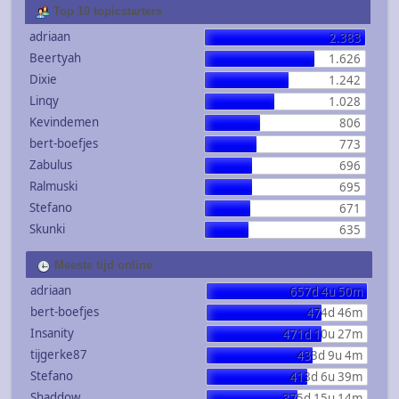
Top 10 topicstarters
adriaan
2.383
Beertyah
1.626
Dixie
1.242
Linqy
1.028
Kevindemen
806
bert-boefjes
773
Zabulus
696
Ralmuski
695
Stefano
671
Skunki
635
Meeste tijd online
adriaan
657d 4u 50m
bert-boefjes
474d 46m
Insanity
471d 10u 27m
tijgerke87
433d 9u 4m
Stefano
413d 6u 39m
Shaddow
375d 15u 14m