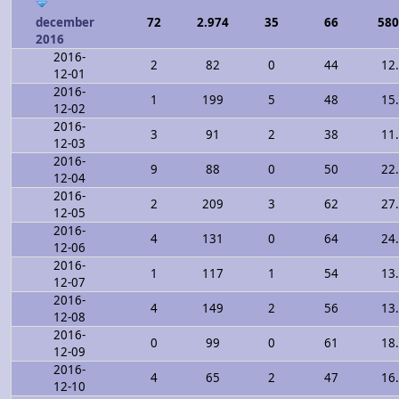
december
72
2.974
35
66
580
2016
2016-
2
82
0
44
12
12-01
2016-
1
199
5
48
15
12-02
2016-
3
91
2
38
11
12-03
2016-
9
88
0
50
22
12-04
2016-
2
209
3
62
27
12-05
2016-
4
131
0
64
24
12-06
2016-
1
117
1
54
13
12-07
2016-
4
149
2
56
13
12-08
2016-
0
99
0
61
18
12-09
2016-
4
65
2
47
16
12-10