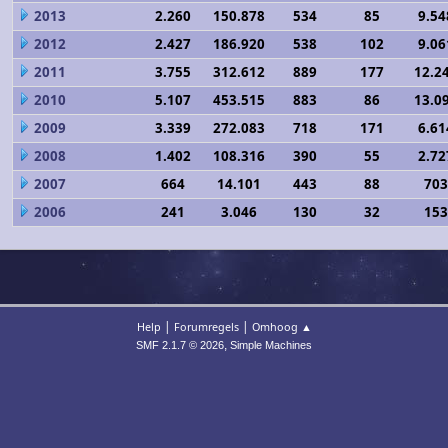
2013
2.260
150.878
534
85
9.54
2012
2.427
186.920
538
102
9.06
2011
3.755
312.612
889
177
12.2
2010
5.107
453.515
883
86
13.0
2009
3.339
272.083
718
171
6.61
2008
1.402
108.316
390
55
2.72
2007
664
14.101
443
88
703
2006
241
3.046
130
32
153
|
|
Help
Forumregels
Omhoog ▲
,
SMF 2.1.7 © 2026
Simple Machines