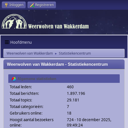
Inloggen
Registreren
Hoofdmenu
Weerwolven van Wakkerdam
Statistiekencentrum
►
Weerwolven van Wakkerdam - Statistiekencentrum
Algemene statistieken
Totaal leden:
460
Totaal berichten:
1.897.196
Totaal topics:
29.181
Totaal categorieën:
7
Gebruikers online:
18
Hoogst aantal bezoekers
724 - 10 december 2025,
online:
09:49:24