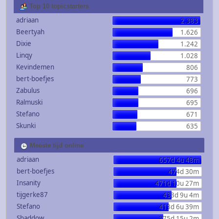
Top 10 topicstarters
adriaan
2.383
Beertyah
1.626
Dixie
1.242
Linqy
1.028
Kevindemen
806
bert-boefjes
773
Zabulus
696
Ralmuski
695
Stefano
671
Skunki
635
Meeste tijd online
adriaan
657d 4u 48m
bert-boefjes
474d 30m
Insanity
471d 10u 27m
tijgerke87
433d 9u 4m
Stefano
413d 6u 39m
Shaddow
375d 15u 2m