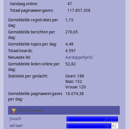
Vandaag online:
47
Totaal paginaweergaves:
117.857.358
Gemiddelde registraties per
1,15
dag:
Gemiddelde berichten per
270,65
dag:
Gemiddelde topics per dag:
4,48
Totaal boards:
4.597
Nieuwste lid:
Aardappeltje92
Gemiddelde leden online per
52,82
dag:
Statistiek per geslacht:
Geen: 188
Man: 152
Vrouw: 120
Gemiddelde paginaweergaves
16.074,38
per dag:
Top 10 posters
Jnusch
21.575
adriaan
18.782