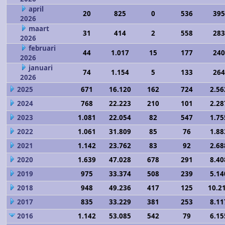
april
20
825
0
536
395
2026
maart
31
414
2
558
283
2026
februari
44
1.017
15
177
240
2026
januari
74
1.154
5
133
264
2026
2025
671
16.120
162
724
2.56
2024
768
22.223
210
101
2.28
2023
1.081
22.054
82
547
1.75
2022
1.061
31.809
85
76
1.88
2021
1.142
23.762
83
92
2.68
2020
1.639
47.028
678
291
8.40
2019
975
33.374
508
239
5.14
2018
948
49.236
417
125
10.2
2017
835
33.229
381
253
8.11
2016
1.142
53.085
542
79
6.15