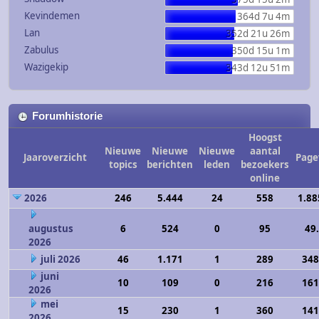
Kevindemen
364d 7u 4m
Lan
352d 21u 26m
Zabulus
350d 15u 1m
Wazigekip
343d 12u 51m
Forumhistorie
Hoogst
Nieuwe
Nieuwe
Nieuwe
aantal
Jaaroverzicht
Page
topics
berichten
leden
bezoekers
online
2026
246
5.444
24
558
1.88
augustus
6
524
0
95
49
2026
juli 2026
46
1.171
1
289
348
juni
10
109
0
216
161
2026
mei
15
230
1
360
141
2026