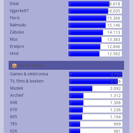
Dixie
16.618
tijgerke87
16.035
Floris
15.366
Ralmuski
15.146
Zabulus
14.113
Mus
13.383
Erwipro
12.846
t4nd
12.562
Top 10 boards
Games & elektronica
4.780
TV, films & boeken
4.386
Muziek
2.092
Archief
1.312
648
1.308
670
1.236
605
1.194
785
999
626
981