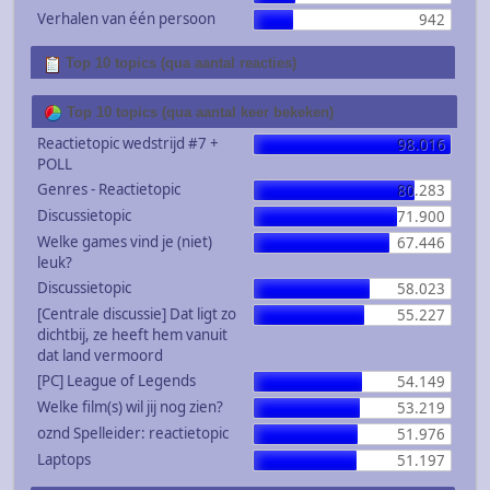
Verhalen van één persoon
942
Top 10 topics (qua aantal reacties)
Top 10 topics (qua aantal keer bekeken)
Reactietopic wedstrijd #7 +
98.016
POLL
Genres - Reactietopic
80.283
Discussietopic
71.900
Welke games vind je (niet)
67.446
leuk?
Discussietopic
58.023
[Centrale discussie] Dat ligt zo
55.227
dichtbij, ze heeft hem vanuit
dat land vermoord
[PC] League of Legends
54.149
Welke film(s) wil jij nog zien?
53.219
oznd Spelleider: reactietopic
51.976
Laptops
51.197