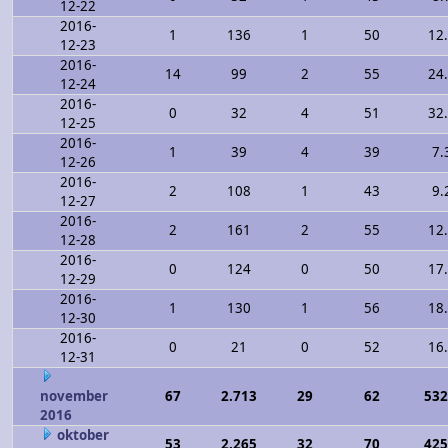
12-22
2016-
1
136
1
50
12
12-23
2016-
14
99
2
55
24
12-24
2016-
0
32
4
51
32
12-25
2016-
1
39
4
39
7.
12-26
2016-
2
108
1
43
9.
12-27
2016-
2
161
2
55
12
12-28
2016-
0
124
0
50
17
12-29
2016-
1
130
1
56
18
12-30
2016-
0
21
0
52
16
12-31
november
67
2.713
29
62
532
2016
oktober
53
2.265
32
70
425