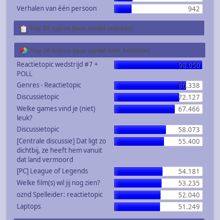
Verhalen van één persoon
942
Top 10 topics (qua aantal reacties)
Top 10 topics (qua aantal keer bekeken)
Reactietopic wedstrijd #7 +
98.050
POLL
Genres - Reactietopic
80.338
Discussietopic
72.127
Welke games vind je (niet)
67.466
leuk?
Discussietopic
58.073
[Centrale discussie] Dat ligt zo
55.400
dichtbij, ze heeft hem vanuit
dat land vermoord
[PC] League of Legends
54.181
Welke film(s) wil jij nog zien?
53.235
oznd Spelleider: reactietopic
52.040
Laptops
51.249