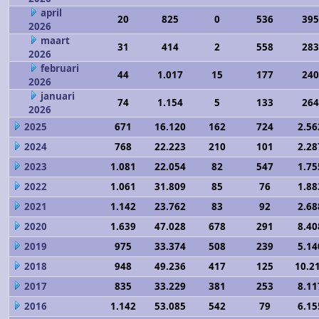
april
20
825
0
536
395
2026
maart
31
414
2
558
283
2026
februari
44
1.017
15
177
240
2026
januari
74
1.154
5
133
264
2026
2025
671
16.120
162
724
2.56
2024
768
22.223
210
101
2.28
2023
1.081
22.054
82
547
1.75
2022
1.061
31.809
85
76
1.88
2021
1.142
23.762
83
92
2.68
2020
1.639
47.028
678
291
8.40
2019
975
33.374
508
239
5.14
2018
948
49.236
417
125
10.2
2017
835
33.229
381
253
8.11
2016
1.142
53.085
542
79
6.15