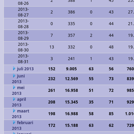
2
388
1
45
25
08-26
2013-
2
386
0
43
27
08-27
2013-
0
335
0
44
21
08-28
2013-
7
357
2
44
19
08-29
2013-
13
332
0
48
19
08-30
2013-
3
241
1
43
19
08-31
juli 2013
152
9.005
63
56
760
juni
232
12.569
55
73
839
2013
mei
261
16.958
51
72
985
2013
april
208
15.345
35
71
929
2013
maart
198
16.988
58
85
1.01
2013
februari
172
15.188
63
62
729
2013