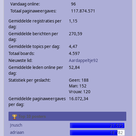
Vandaag online:
96
Totaal paginaweergaves:
117.874.571
Gemiddelde registraties per
1,15
dag:
Gemiddelde berichten per
270,59
dag:
Gemiddelde topics per dag:
4,47
Totaal boards:
4.597
Nieuwste lid:
Aardappeltje92
Gemiddelde leden online per
52,84
dag:
Statistiek per geslacht:
Geen: 188
Man: 152
Vrouw: 120
Gemiddelde paginaweergaves
16.072,34
per dag:
Top 10 posters
Jnusch
21.575
adriaan
18.782