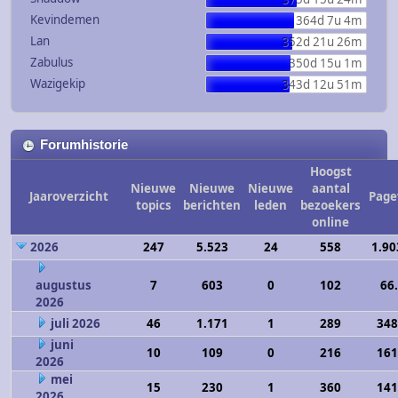
Kevindemen
364d 7u 4m
Lan
352d 21u 26m
Zabulus
350d 15u 1m
Wazigekip
343d 12u 51m
Forumhistorie
Hoogst
Nieuwe
Nieuwe
Nieuwe
aantal
Jaaroverzicht
Page
topics
berichten
leden
bezoekers
online
2026
247
5.523
24
558
1.90
augustus
7
603
0
102
66
2026
juli 2026
46
1.171
1
289
348
juni
10
109
0
216
161
2026
mei
15
230
1
360
141
2026