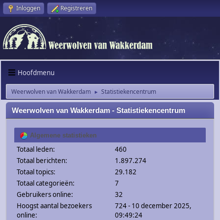
Inloggen
Registreren
Hoofdmenu
Weerwolven van Wakkerdam
Statistiekencentrum
►
Weerwolven van Wakkerdam - Statistiekencentrum
Algemene statistieken
Totaal leden:
460
Totaal berichten:
1.897.274
Totaal topics:
29.182
Totaal categorieën:
7
Gebruikers online:
32
Hoogst aantal bezoekers
724 - 10 december 2025,
online:
09:49:24