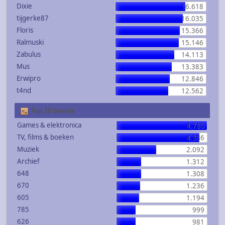
Dixie
16.618
tijgerke87
16.035
Floris
15.366
Ralmuski
15.146
Zabulus
14.113
Mus
13.383
Erwipro
12.846
t4nd
12.562
Top 10 boards
Games & elektronica
4.780
TV, films & boeken
4.386
Muziek
2.092
Archief
1.312
648
1.308
670
1.236
605
1.194
785
999
626
981