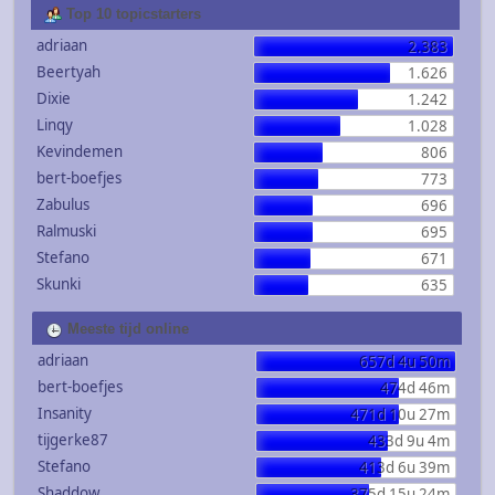
Top 10 topicstarters
adriaan
2.383
Beertyah
1.626
Dixie
1.242
Linqy
1.028
Kevindemen
806
bert-boefjes
773
Zabulus
696
Ralmuski
695
Stefano
671
Skunki
635
Meeste tijd online
adriaan
657d 4u 50m
bert-boefjes
474d 46m
Insanity
471d 10u 27m
tijgerke87
433d 9u 4m
Stefano
413d 6u 39m
Shaddow
375d 15u 24m