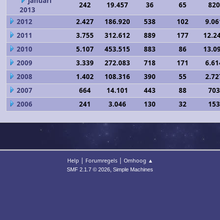
januari
242
19.457
36
65
820
2013
2012
2.427
186.920
538
102
9.06
2011
3.755
312.612
889
177
12.2
2010
5.107
453.515
883
86
13.0
2009
3.339
272.083
718
171
6.61
2008
1.402
108.316
390
55
2.72
2007
664
14.101
443
88
703
2006
241
3.046
130
32
153
|
|
Help
Forumregels
Omhoog ▲
,
SMF 2.1.7 © 2026
Simple Machines