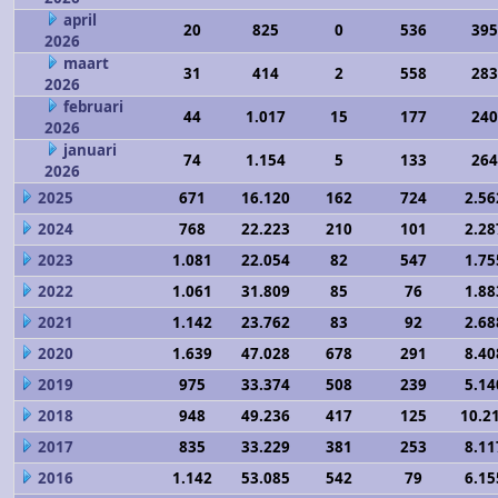
april
20
825
0
536
395
2026
maart
31
414
2
558
283
2026
februari
44
1.017
15
177
240
2026
januari
74
1.154
5
133
264
2026
2025
671
16.120
162
724
2.56
2024
768
22.223
210
101
2.28
2023
1.081
22.054
82
547
1.75
2022
1.061
31.809
85
76
1.88
2021
1.142
23.762
83
92
2.68
2020
1.639
47.028
678
291
8.40
2019
975
33.374
508
239
5.14
2018
948
49.236
417
125
10.2
2017
835
33.229
381
253
8.11
2016
1.142
53.085
542
79
6.15