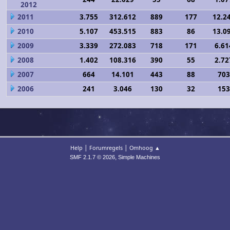
2012
2011
3.755
312.612
889
177
12.2
2010
5.107
453.515
883
86
13.0
2009
3.339
272.083
718
171
6.61
2008
1.402
108.316
390
55
2.72
2007
664
14.101
443
88
703
2006
241
3.046
130
32
153
|
|
Help
Forumregels
Omhoog ▲
,
SMF 2.1.7 © 2026
Simple Machines