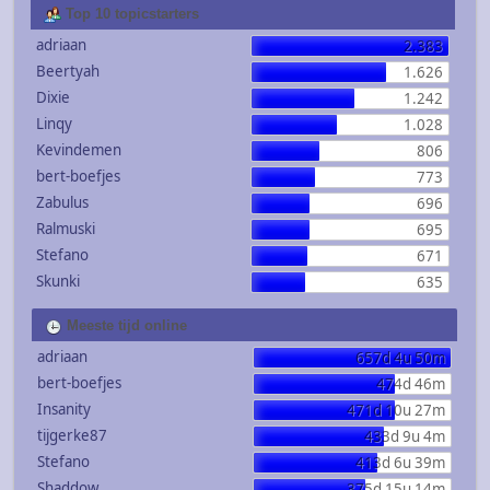
Top 10 topicstarters
adriaan
2.383
Beertyah
1.626
Dixie
1.242
Linqy
1.028
Kevindemen
806
bert-boefjes
773
Zabulus
696
Ralmuski
695
Stefano
671
Skunki
635
Meeste tijd online
adriaan
657d 4u 50m
bert-boefjes
474d 46m
Insanity
471d 10u 27m
tijgerke87
433d 9u 4m
Stefano
413d 6u 39m
Shaddow
375d 15u 14m