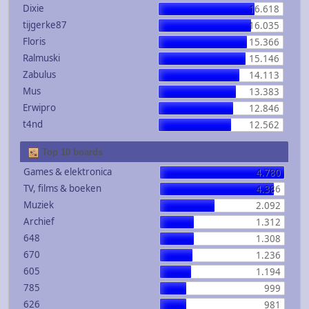
Dixie
16.618
tijgerke87
16.035
Floris
15.366
Ralmuski
15.146
Zabulus
14.113
Mus
13.383
Erwipro
12.846
t4nd
12.562
Top 10 boards
Games & elektronica
4.780
TV, films & boeken
4.386
Muziek
2.092
Archief
1.312
648
1.308
670
1.236
605
1.194
785
999
626
981