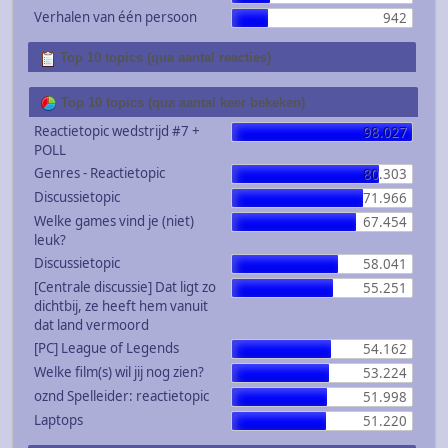
Verhalen van één persoon
942
Top 10 topics (qua aantal reacties)
Top 10 topics (qua aantal keer bekeken)
Reactietopic wedstrijd #7 +
98.027
POLL
Genres - Reactietopic
80.303
Discussietopic
71.966
Welke games vind je (niet)
67.454
leuk?
Discussietopic
58.041
[Centrale discussie] Dat ligt zo
55.251
dichtbij, ze heeft hem vanuit
dat land vermoord
[PC] League of Legends
54.162
Welke film(s) wil jij nog zien?
53.224
oznd Spelleider: reactietopic
51.998
Laptops
51.220