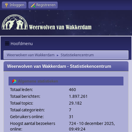
Inloggen
Registreren
Hoofdmenu
Weerwolven van Wakkerdam
Statistiekencentrum
►
Weerwolven van Wakkerdam - Statistiekencentrum
Algemene statistieken
Totaal leden:
460
Totaal berichten:
1.897.261
Totaal topics:
29.182
Totaal categorieën:
7
Gebruikers online:
31
Hoogst aantal bezoekers
724 - 10 december 2025,
online:
09:49:24