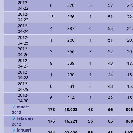
2012-
6
370
2
57
22
04-22
2012-
15
366
1
51
22
04-23
2012-
4
337
0
55
24
04-24
2012-
1
260
1
51
20
04-25
2012-
3
356
3
52
20
04-26
2012-
8
339
1
43
18
04-27
2012-
1
230
1
44
15
04-28
2012-
0
231
2
43
15
04-29
2012-
6
314
1
42
15
04-30
maart
173
13.028
43
66
805
2012
februari
175
16.221
56
65
868
2012
januari
244
22.029
55
68
1.07