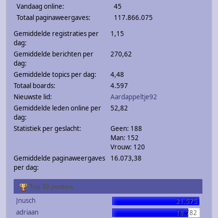
Vandaag online:
45
Totaal paginaweergaves:
117.866.075
Gemiddelde registraties per
1,15
dag:
Gemiddelde berichten per
270,62
dag:
Gemiddelde topics per dag:
4,48
Totaal boards:
4.597
Nieuwste lid:
Aardappeltje92
Gemiddelde leden online per
52,82
dag:
Statistiek per geslacht:
Geen: 188
Man: 152
Vrouw: 120
Gemiddelde paginaweergaves
16.073,38
per dag:
Top 10 posters
Jnusch
21.575
adriaan
18.782