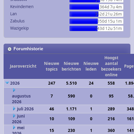
Kevindemen
364d 7u 4m
Lan
352d 21u 26m
Zabulus
350d 15u 1m
Wazigekip
343d 12u 51m
Forumhistorie
Hoogst
Nieuwe
Nieuwe
Nieuwe
aantal
Jaaroverzicht
Page
topics
berichten
leden
bezoekers
online
2026
247
5.510
24
558
1.89
augustus
7
590
0
95
58
2026
juli 2026
46
1.171
1
289
348
juni
10
109
0
216
161
2026
mei
15
230
1
360
141
2026