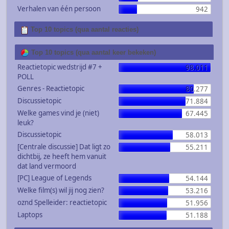
Verhalen van één persoon
942
Top 10 topics (qua aantal reacties)
Top 10 topics (qua aantal keer bekeken)
Reactietopic wedstrijd #7 +
98.011
POLL
Genres - Reactietopic
80.277
Discussietopic
71.884
Welke games vind je (niet)
67.445
leuk?
Discussietopic
58.013
[Centrale discussie] Dat ligt zo
55.211
dichtbij, ze heeft hem vanuit
dat land vermoord
[PC] League of Legends
54.144
Welke film(s) wil jij nog zien?
53.216
oznd Spelleider: reactietopic
51.956
Laptops
51.188