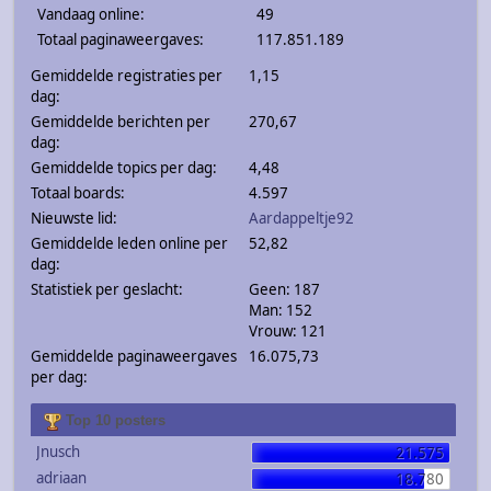
Vandaag online:
49
Totaal paginaweergaves:
117.851.189
Gemiddelde registraties per
1,15
dag:
Gemiddelde berichten per
270,67
dag:
Gemiddelde topics per dag:
4,48
Totaal boards:
4.597
Nieuwste lid:
Aardappeltje92
Gemiddelde leden online per
52,82
dag:
Statistiek per geslacht:
Geen: 187
Man: 152
Vrouw: 121
Gemiddelde paginaweergaves
16.075,73
per dag:
Top 10 posters
Jnusch
21.575
adriaan
18.780