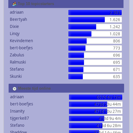
Top 10 topicstarters
adriaan
2.383
Beertyah
1.626
Dixie
1.242
Linqy
1.028
Kevindemen
806
bert-boefjes
773
Zabulus
696
Ralmuski
695
Stefano
671
Skunki
635
Meeste tijd online
adriaan
657d 4u 12m
bert-boefjes
473d 23u 44m
Insanity
471d 10u 27m
tijgerke87
433d 9u 4m
Stefano
413d 6u 28m
Shaddow
375d 14u 46m