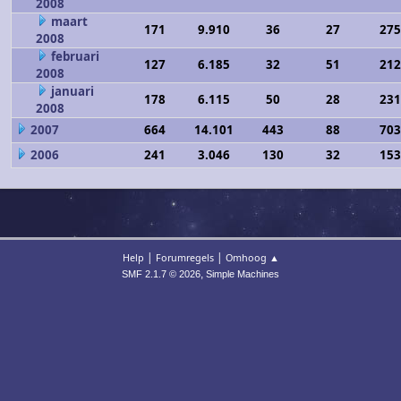
2008
maart
171
9.910
36
27
275
2008
februari
127
6.185
32
51
212
2008
januari
178
6.115
50
28
231
2008
2007
664
14.101
443
88
703
2006
241
3.046
130
32
153
|
|
Help
Forumregels
Omhoog ▲
,
SMF 2.1.7 © 2026
Simple Machines