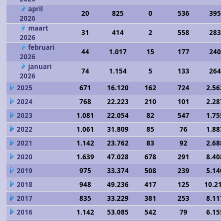
april
20
825
0
536
395
2026
maart
31
414
2
558
283
2026
februari
44
1.017
15
177
240
2026
januari
74
1.154
5
133
264
2026
2025
671
16.120
162
724
2.56
2024
768
22.223
210
101
2.28
2023
1.081
22.054
82
547
1.75
2022
1.061
31.809
85
76
1.88
2021
1.142
23.762
83
92
2.68
2020
1.639
47.028
678
291
8.40
2019
975
33.374
508
239
5.14
2018
948
49.236
417
125
10.2
2017
835
33.229
381
253
8.11
2016
1.142
53.085
542
79
6.15