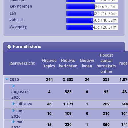
Kevindemen
364d 7u 4m
Lan
352d 21u 26m
Zabulus
350d 14u 58m
Wazigekip
343d 12u 51m
Forumhistorie
Hoogst
Nieuwe
Nieuwe
Nieuwe
aantal
Jaaroverzicht
Page
topics
berichten
leden
bezoekers
online
2026
244
5.305
24
558
1.87
augustus
4
385
0
95
43
2026
juli 2026
46
1.171
1
289
348
juni
10
109
0
216
161
2026
mei
15
230
1
360
141
2026