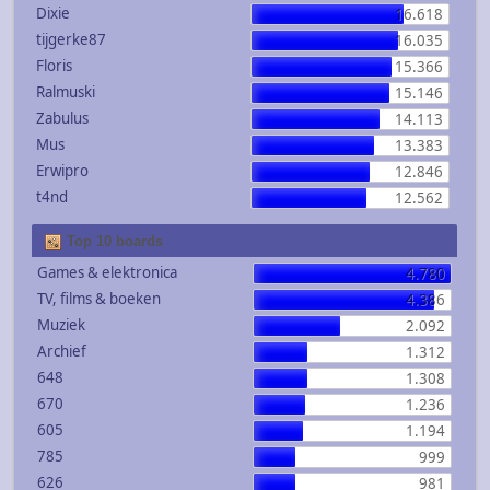
Dixie
16.618
tijgerke87
16.035
Floris
15.366
Ralmuski
15.146
Zabulus
14.113
Mus
13.383
Erwipro
12.846
t4nd
12.562
Top 10 boards
Games & elektronica
4.780
TV, films & boeken
4.386
Muziek
2.092
Archief
1.312
648
1.308
670
1.236
605
1.194
785
999
626
981