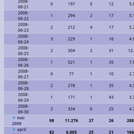
2008-
0
197
0
12
5.
06-21
2008-
1
294
2
17
5.
06-22
2008-
2
212
4
17
5.
06-23
2008-
3
229
1
16
4.
06-24
2008-
2
304
2
31
12
06-25
2008-
1
521
1
35
7.
06-26
2008-
0
77
1
10
2.
06-27
2008-
2
278
1
35
4.
06-28
2008-
1
171
1
43
3.
06-29
2008-
2
334
0
25
4.
06-30
mei
98
11.276
27
26
288
2008
april
82
6.005
25
21
166