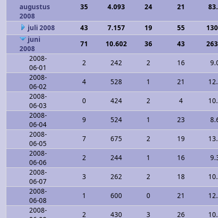
augustus
35
4.093
24
21
83
2008
juli 2008
43
7.157
19
55
130
juni
71
10.602
36
43
263
2008
2008-
2
242
2
16
9.
06-01
2008-
4
528
1
21
12
06-02
2008-
0
424
2
4
10
06-03
2008-
9
524
1
23
8.
06-04
2008-
7
675
2
19
13
06-05
2008-
2
244
1
16
9.
06-06
2008-
3
262
2
18
10
06-07
2008-
1
600
0
21
12
06-08
2008-
2
430
3
26
10