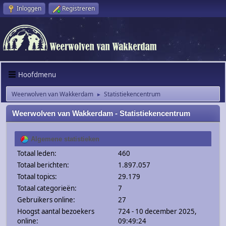
Inloggen
Registreren
Hoofdmenu
Weerwolven van Wakkerdam
Statistiekencentrum
►
Weerwolven van Wakkerdam - Statistiekencentrum
Algemene statistieken
Totaal leden:
460
Totaal berichten:
1.897.057
Totaal topics:
29.179
Totaal categorieën:
7
Gebruikers online:
27
Hoogst aantal bezoekers
724 - 10 december 2025,
online:
09:49:24