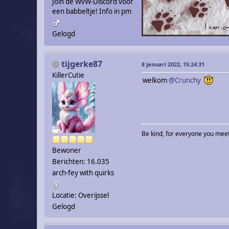
Join de WvW-Discord voor
een babbeltje! Info in pm
Gelogd
tijgerke87
8 januari 2022, 15:24:31
KillerCutie
welkom
@Crunchy
Be kind, for everyone you meet i
Bewoner
Berichten: 16.035
arch-fey with quirks
Locatie: Overijssel
Gelogd