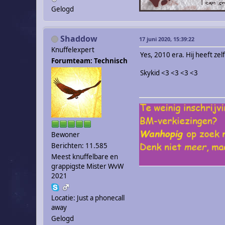
Gelogd
Shaddow
17 juni 2020, 15:39:22
Knuffelexpert
Yes, 2010 era. Hij heeft z
Forumteam: Technisch
Skykid <3 <3 <3 <3
Bewoner
Berichten: 11.585
Meest knuffelbare en
grappigste Mister WvW
2021
Locatie: Just a phonecall
away
Gelogd