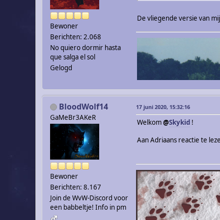
De vliegende versie van mij
Bewoner
Berichten: 2.068
No quiero dormir hasta
que salga el sol
Gelogd
BloodWolf14
17 juni 2020, 15:32:16
GaMeBr3AKeR
Welkom
@
Skykid
!
Aan Adriaans reactie te le
Bewoner
Berichten: 8.167
Join de WvW-Discord voor
een babbeltje! Info in pm