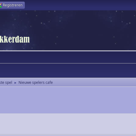
Registreren
ste spel
Nieuwe spelers cafe
►