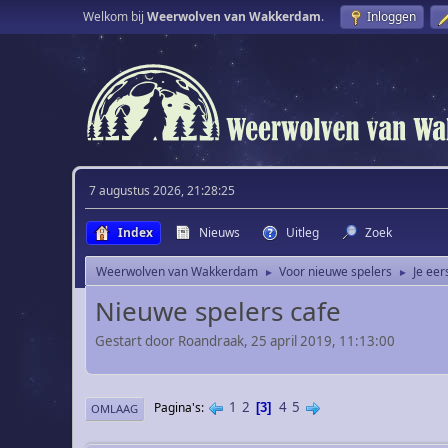
Welkom bij
Weerwolven van Wakkerdam
.
Inloggen
7 augustus 2026, 21:28:25
Index
Nieuws
Uitleg
Zoek
Weerwolven van Wakkerdam
Voor nieuwe spelers
Je eer
►
►
Nieuwe spelers cafe
Gestart door Roandraak, 25 april 2019, 11:13:00
1
2
4
5
Pagina's
3
OMLAAG