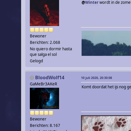
@
Winter
wordt in de zomer
Bewoner
Berichten: 2.068
No quiero dormir hasta
que salga el sol
Gelogd
BloodWolf14
10 juli 2020, 20:30:08
GaMeBr3AKeR
Komt doordat het ijs nog g
Bewoner
Berichten: 8.167