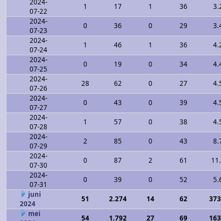
2024-
1
17
1
36
3.
07-22
2024-
0
36
0
29
3.
07-23
2024-
1
46
1
36
4.
07-24
2024-
0
19
0
34
4.
07-25
2024-
28
62
0
27
4.
07-26
2024-
0
43
0
39
4.
07-27
2024-
1
57
0
38
4.
07-28
2024-
2
85
0
43
8.
07-29
2024-
0
87
2
61
11
07-30
2024-
0
39
0
52
5.
07-31
juni
51
2.274
14
62
373
2024
mei
54
1.792
27
69
163