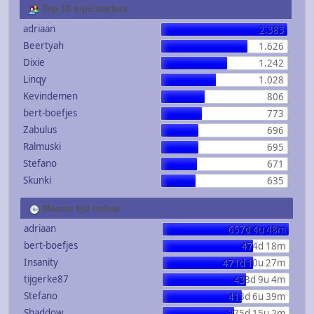
Top 10 topicstarters
adriaan
2.383
Beertyah
1.626
Dixie
1.242
Linqy
1.028
Kevindemen
806
bert-boefjes
773
Zabulus
696
Ralmuski
695
Stefano
671
Skunki
635
Meeste tijd online
adriaan
657d 4u 48m
bert-boefjes
474d 18m
Insanity
471d 10u 27m
tijgerke87
433d 9u 4m
Stefano
413d 6u 39m
Shaddow
375d 15u 2m