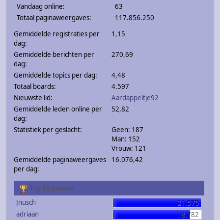
Vandaag online:
63
Totaal paginaweergaves:
117.856.250
Gemiddelde registraties per
1,15
dag:
Gemiddelde berichten per
270,69
dag:
Gemiddelde topics per dag:
4,48
Totaal boards:
4.597
Nieuwste lid:
Aardappeltje92
Gemiddelde leden online per
52,82
dag:
Statistiek per geslacht:
Geen: 187
Man: 152
Vrouw: 121
Gemiddelde paginaweergaves
16.076,42
per dag:
Top 10 posters
Jnusch
21.575
adriaan
18.782