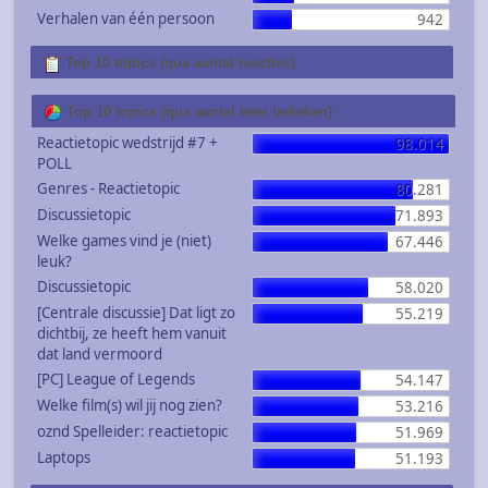
Verhalen van één persoon
942
Top 10 topics (qua aantal reacties)
Top 10 topics (qua aantal keer bekeken)
Reactietopic wedstrijd #7 +
98.014
POLL
Genres - Reactietopic
80.281
Discussietopic
71.893
Welke games vind je (niet)
67.446
leuk?
Discussietopic
58.020
[Centrale discussie] Dat ligt zo
55.219
dichtbij, ze heeft hem vanuit
dat land vermoord
[PC] League of Legends
54.147
Welke film(s) wil jij nog zien?
53.216
oznd Spelleider: reactietopic
51.969
Laptops
51.193