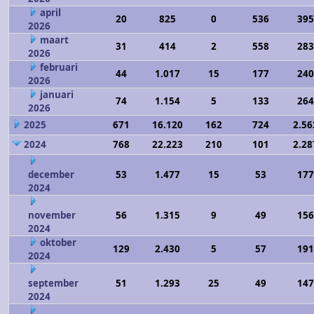
april
20
825
0
536
395
2026
maart
31
414
2
558
283
2026
februari
44
1.017
15
177
240
2026
januari
74
1.154
5
133
264
2026
2025
671
16.120
162
724
2.56
2024
768
22.223
210
101
2.28
december
53
1.477
15
53
177
2024
november
56
1.315
9
49
156
2024
oktober
129
2.430
5
57
191
2024
september
51
1.293
25
49
147
2024