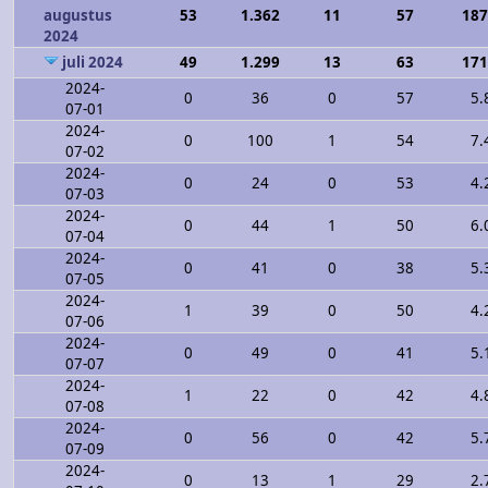
augustus
53
1.362
11
57
187
2024
juli 2024
49
1.299
13
63
171
2024-
0
36
0
57
5.
07-01
2024-
0
100
1
54
7.
07-02
2024-
0
24
0
53
4.
07-03
2024-
0
44
1
50
6.
07-04
2024-
0
41
0
38
5.
07-05
2024-
1
39
0
50
4.
07-06
2024-
0
49
0
41
5.
07-07
2024-
1
22
0
42
4.
07-08
2024-
0
56
0
42
5.
07-09
2024-
0
13
1
29
2.