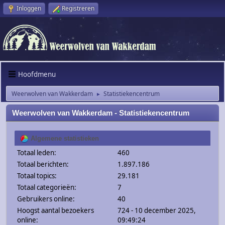
Inloggen
Registreren
Hoofdmenu
Weerwolven van Wakkerdam
Statistiekencentrum
►
Weerwolven van Wakkerdam - Statistiekencentrum
Algemene statistieken
Totaal leden:
460
Totaal berichten:
1.897.186
Totaal topics:
29.181
Totaal categorieën:
7
Gebruikers online:
40
Hoogst aantal bezoekers
724 - 10 december 2025,
online:
09:49:24