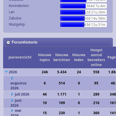
Kevindemen
364d 7u 4m
Lan
352d 21u 26m
Zabulus
350d 14u 58m
Wazigekip
343d 12u 51m
Forumhistorie
Hoogst
Nieuwe
Nieuwe
Nieuwe
aantal
Jaaroverzicht
Page
topics
berichten
leden
bezoekers
online
2026
246
5.434
24
558
1.88
augustus
6
514
0
95
48
2026
juli 2026
46
1.171
1
289
348
juni
10
109
0
216
161
2026
mei
15
230
1
360
141
2026