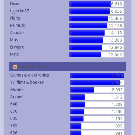
Dixie
16.618
tijgerke87
16.035
Floris
15.366
Ralmuski
15.146
Zabulus
14.113
Mus
13.383
Erwipro
12.846
t4nd
12.562
Top 10 boards
Games & elektronica
4.780
TV, films & boeken
4.386
Muziek
2.092
Archief
1.312
648
1.308
670
1.236
605
1.194
785
999
626
981