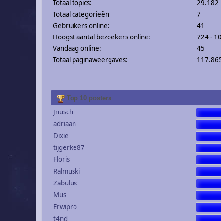
Totaal topics:
29.182
Totaal categorieën:
7
Gebruikers online:
41
Hoogst aantal bezoekers online:
724 - 1
Vandaag online:
45
Totaal paginaweergaves:
117.86
Top 10 posters
Jnusch
adriaan
Dixie
tijgerke87
Floris
Ralmuski
Zabulus
Mus
Erwipro
t4nd