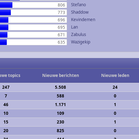
Stefano
806
Shaddow
773
Kevindemen
696
Lan
695
Zabulus
671
Wazigekip
635
uwe topics
Nieuwe berichten
Nieuwe leden
247
5.508
24
7
588
0
46
1.171
1
10
109
0
15
230
1
20
825
0