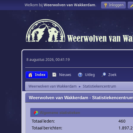
Welkom bij
Weerwolven van Wakkerdam
.
Inloggen
8 augustus 2026, 00:41:19
Index
Nieuws
Uitleg
Zoek
Weerwolven van Wakkerdam
Statistiekencentrum
►
Weerwolven van Wakkerdam - Statistiekencentru
Algemene statistieken
Totaal leden:
460
Totaal berichten:
1.897.