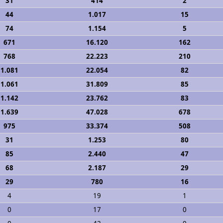
31
414
2
44
1.017
15
74
1.154
5
671
16.120
162
768
22.223
210
1.081
22.054
82
1.061
31.809
85
1.142
23.762
83
1.639
47.028
678
975
33.374
508
31
1.253
80
85
2.440
47
68
2.187
29
29
780
16
4
19
1
0
17
0