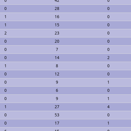
0
42
0
0
28
0
1
16
0
1
15
0
2
23
0
0
20
0
0
7
0
0
14
2
1
8
0
0
12
0
0
9
1
0
6
0
0
9
1
1
27
4
0
53
0
0
17
1