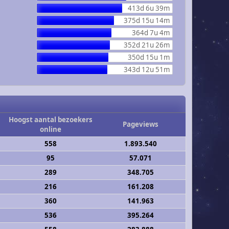
413d 6u 39m
375d 15u 14m
364d 7u 4m
352d 21u 26m
350d 15u 1m
343d 12u 51m
Hoogst aantal bezoekers
Pageviews
online
558
1.893.540
95
57.071
289
348.705
216
161.208
360
141.963
536
395.264