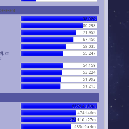
 bekeken)
98.026
80.298
71.952
67.450
58.035
ij, ze
55.247
d
54.159
53.224
51.992
51.213
657d 4u 50m
474d 46m
471d 10u 27m
433d 9u 4m