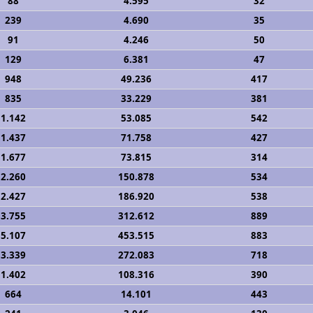
88
4.595
32
239
4.690
35
91
4.246
50
129
6.381
47
948
49.236
417
835
33.229
381
1.142
53.085
542
1.437
71.758
427
1.677
73.815
314
2.260
150.878
534
2.427
186.920
538
3.755
312.612
889
5.107
453.515
883
3.339
272.083
718
1.402
108.316
390
664
14.101
443