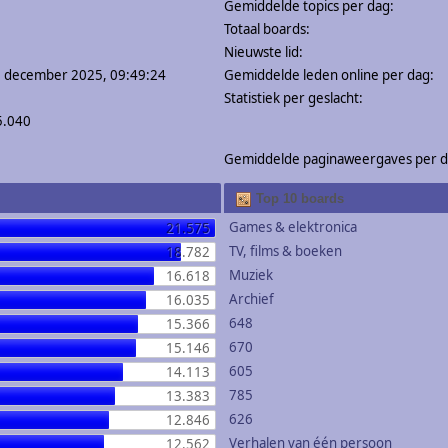
Gemiddelde topics per dag:
Totaal boards:
Nieuwste lid:
0 december 2025, 09:49:24
Gemiddelde leden online per dag:
Statistiek per geslacht:
5.040
Gemiddelde paginaweergaves per d
Top 10 boards
Games & elektronica
21.575
TV, films & boeken
18.782
Muziek
16.618
Archief
16.035
648
15.366
670
15.146
605
14.113
785
13.383
626
12.846
Verhalen van één persoon
12.562