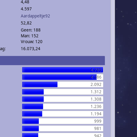
4,48
4.597
Aardappeltje92
52,82
Geen: 188
Man: 152
Vrouw: 120
ag:
16.073,24
4.780
4.386
2.092
1.312
1.308
1.236
1.194
999
981
942