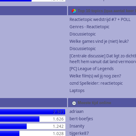
Top 10 topics (qua aantal keer
Reactietopic wedstrijd #7 + POLL
Genres - Reactietopic
Discussietopic
Welke games vind je (niet) leuk?
Discussietopic
[Centrale discussie] Dat ligt zo dichtb
heeft hem vanuit dat land vermoor
[PC] League of Legends
Welke film(s) wil jij nog zien?
oznd Spelleider: reactietopic
Laptops
Meeste tijd online
adriaan
2.383
bert-boefjes
1.626
Insanity
1.242
tijgerke87
1.028