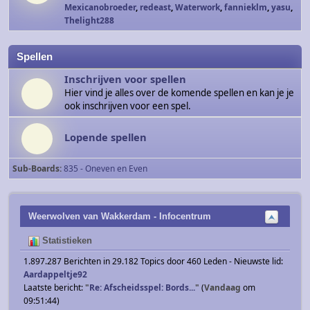
Mexicanobroeder
,
redeast
,
Waterwork
,
fannieklm
,
yasu
,
Thelight288
Spellen
Inschrijven voor spellen
Hier vind je alles over de komende spellen en kan je je
ook inschrijven voor een spel.
Lopende spellen
Sub-Boards
835 - Oneven en Even
Weerwolven van Wakkerdam - Infocentrum
Statistieken
1.897.287 Berichten in 29.182 Topics door 460 Leden - Nieuwste lid:
Aardappeltje92
Laatste bericht:
"
Re: Afscheidsspel: Bords...
"
(
Vandaag
om
09:51:44)