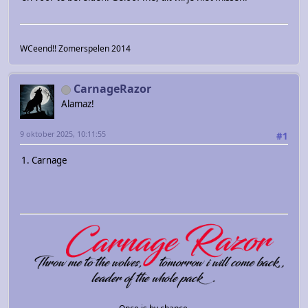
WCeend!! Zomerspelen 2014
CarnageRazor
Alamaz!
9 oktober 2025, 10:11:55
#1
1. Carnage