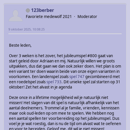
123berber
Favoriete medewolf 2021
Moderator
9 oktober 2025, 10:08:25
Beste leden,
Over 3 weken is het zover, het jubileumspel #800 gaat van
start geleid door Adriaan en mij. Natuurlijk willen we groots
uitpakken, dus dat gaan we dan ook zeker doen. Het plan is om
een variant ter doen waarin beide van onze eigen varianten in
voorkomen. Een landenspel zoals
spel 747
gecombineerd met
een roedelspel zoals
spel 733
. Dit unieke spel zal starten op 31
oktober! Zet het alvast in je agenda
Deze once in a lifetime mogelijkheid wil je natuurlijk niet
missen! Het slagen van dit spel is natuurlijk afhankelijk van het
aantal deelnemers. Trommel al je familie, vrienden, kennissen
maar ook oud-leden op om mee te spelen. We hebben nog
een aantal spellen ter voorbereiding op het jubileumspel. Dus
voel je je wat roestig, dan is nu de tijd om alvast wat te oefenen
en voor te bereiden. Geloof me, dit wil je niet missen!