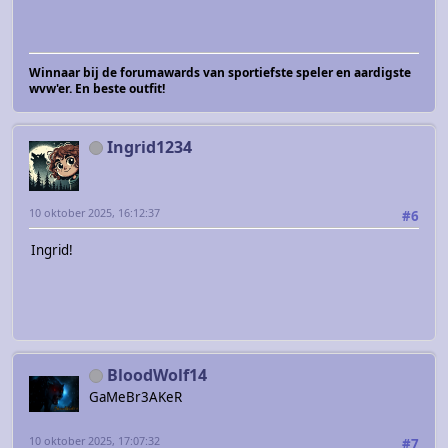
Winnaar bij de forumawards van sportiefste speler en aardigste
wvw'er. En beste outfit!
Ingrid1234
10 oktober 2025, 16:12:37
#6
Ingrid!
BloodWolf14
GaMeBr3AKeR
10 oktober 2025, 17:07:32
#7