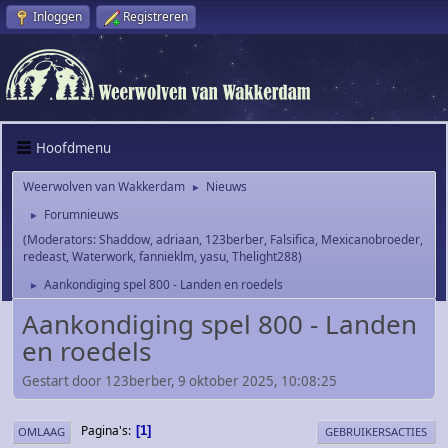
Inloggen
Registreren
Hoofdmenu
Weerwolven van Wakkerdam
Nieuws
►
Forumnieuws
►
(Moderators:
Shaddow
,
adriaan
,
123berber
,
Falsifica
,
Mexicanobroeder
,
redeast
,
Waterwork
,
fannieklm
,
yasu
,
Thelight288
)
Aankondiging spel 800 - Landen en roedels
►
Aankondiging spel 800 - Landen
en roedels
Gestart door 123berber, 9 oktober 2025, 10:08:25
Pagina's
1
OMLAAG
GEBRUIKERSACTIES