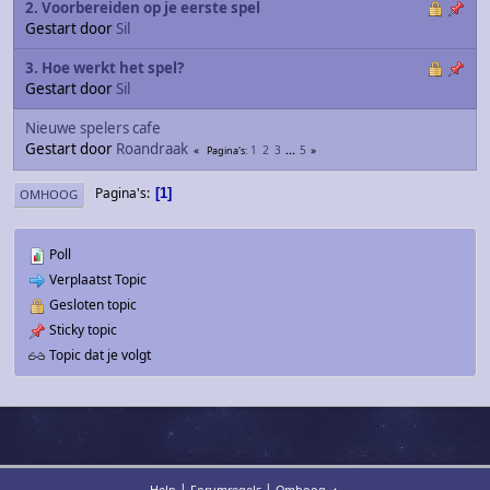
2. Voorbereiden op je eerste spel
Gestart door
Sil
3. Hoe werkt het spel?
Gestart door
Sil
Nieuwe spelers cafe
Gestart door
Roandraak
1
2
3
...
5
Pagina's
Pagina's
1
OMHOOG
Poll
Verplaatst Topic
Gesloten topic
Sticky topic
Topic dat je volgt
|
|
Help
Forumregels
Omhoog ▲