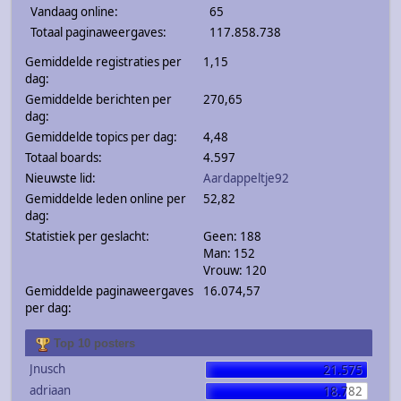
Vandaag online:
65
Totaal paginaweergaves:
117.858.738
Gemiddelde registraties per
1,15
dag:
Gemiddelde berichten per
270,65
dag:
Gemiddelde topics per dag:
4,48
Totaal boards:
4.597
Nieuwste lid:
Aardappeltje92
Gemiddelde leden online per
52,82
dag:
Statistiek per geslacht:
Geen: 188
Man: 152
Vrouw: 120
Gemiddelde paginaweergaves
16.074,57
per dag:
Top 10 posters
Jnusch
21.575
adriaan
18.782