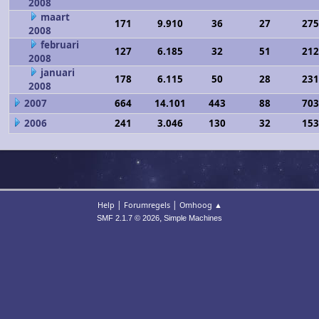
2008
maart
171
9.910
36
27
275
2008
februari
127
6.185
32
51
212
2008
januari
178
6.115
50
28
231
2008
2007
664
14.101
443
88
703
2006
241
3.046
130
32
153
|
|
Help
Forumregels
Omhoog ▲
,
SMF 2.1.7 © 2026
Simple Machines