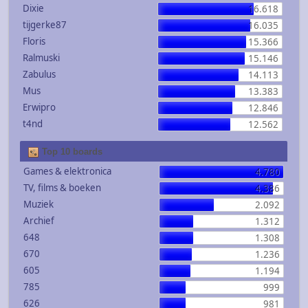
Dixie
16.618
tijgerke87
16.035
Floris
15.366
Ralmuski
15.146
Zabulus
14.113
Mus
13.383
Erwipro
12.846
t4nd
12.562
Top 10 boards
Games & elektronica
4.780
TV, films & boeken
4.386
Muziek
2.092
Archief
1.312
648
1.308
670
1.236
605
1.194
785
999
626
981