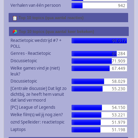
Verhalen van één persoon
942
Top 10 topics (qua aantal reacties)
Top 10 topics (qua aantal keer bekeken)
Reactietopic wedstrijd #7 +
98.017
POLL
Genres - Reactietopic
80.284
Discussietopic
71.909
Welke games vind je (niet)
67.449
leuk?
Discussietopic
58.029
[Centrale discussie] Dat ligt zo
55.230
dichtbij, ze heeft hem vanuit
dat land vermoord
[PC] League of Legends
54.150
Welke film(s) wil jij nog zien?
53.221
oznd Spelleider: reactietopic
51.979
Laptops
51.198