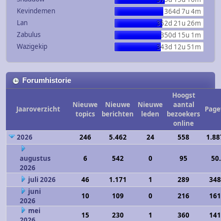
Kevindemen
364d 7u 4m
Lan
352d 21u 26m
Zabulus
350d 15u 1m
Wazigekip
343d 12u 51m
Forumhistorie
Hoogst
Nieuwe
Nieuwe
Nieuwe
aantal
Jaaroverzicht
Page
topics
berichten
leden
bezoekers
online
2026
246
5.462
24
558
1.88
augustus
6
542
0
95
50
2026
juli 2026
46
1.171
1
289
348
juni
10
109
0
216
161
2026
mei
15
230
1
360
141
2026