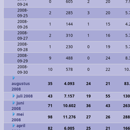
0
605
2
20
7.
09-24
2008-
2
285
3
20
5.
09-25
2008-
1
144
1
15
4.
09-26
2008-
2
310
1
16
5.
09-27
2008-
1
230
0
19
5.
09-28
2008-
9
488
0
24
8.
09-29
2008-
10
578
0
22
10
09-30
augustus
35
4.093
24
21
83
2008
juli 2008
43
7.157
19
55
130
juni
71
10.602
36
43
263
2008
mei
98
11.276
27
26
288
2008
april
82
6.005
25
21
166