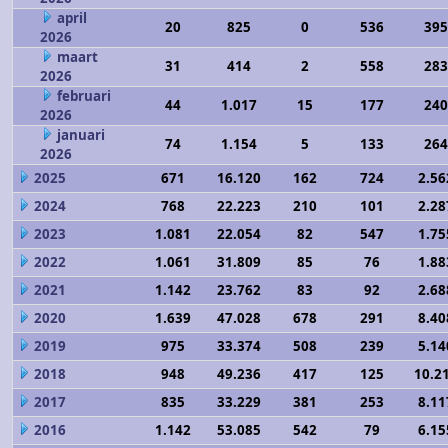
april
20
825
0
536
395
2026
maart
31
414
2
558
283
2026
februari
44
1.017
15
177
240
2026
januari
74
1.154
5
133
264
2026
2025
671
16.120
162
724
2.56
2024
768
22.223
210
101
2.28
2023
1.081
22.054
82
547
1.75
2022
1.061
31.809
85
76
1.88
2021
1.142
23.762
83
92
2.68
2020
1.639
47.028
678
291
8.40
2019
975
33.374
508
239
5.14
2018
948
49.236
417
125
10.2
2017
835
33.229
381
253
8.11
2016
1.142
53.085
542
79
6.15