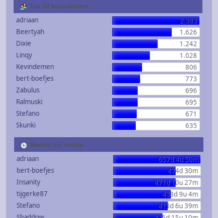
Top 10 topicstarters
adriaan
2.383
Beertyah
1.626
Dixie
1.242
Linqy
1.028
Kevindemen
806
bert-boefjes
773
Zabulus
696
Ralmuski
695
Stefano
671
Skunki
635
Meeste tijd online
adriaan
657d 4u 50m
bert-boefjes
474d 30m
Insanity
471d 10u 27m
tijgerke87
433d 9u 4m
Stefano
413d 6u 39m
Shaddow
375d 15u 10m