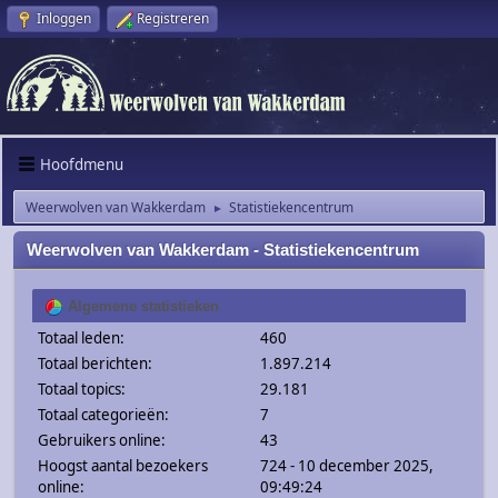
Inloggen
Registreren
Hoofdmenu
Weerwolven van Wakkerdam
Statistiekencentrum
►
Weerwolven van Wakkerdam - Statistiekencentrum
Algemene statistieken
Totaal leden:
460
Totaal berichten:
1.897.214
Totaal topics:
29.181
Totaal categorieën:
7
Gebruikers online:
43
Hoogst aantal bezoekers
724 - 10 december 2025,
online:
09:49:24