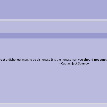
rust
a dishonest man, to be dishonest. It is the honest man you
should not trust
- Captain Jack Sparrow