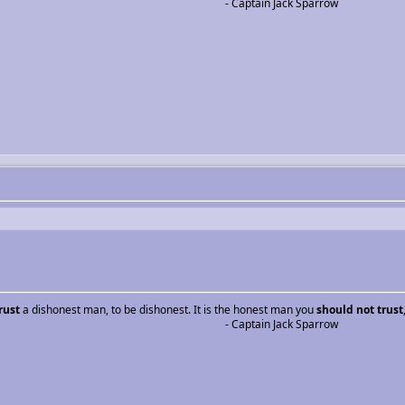
- Captain Jack Sparrow
rust
a dishonest man, to be dishonest. It is the honest man you
should not trust
- Captain Jack Sparrow