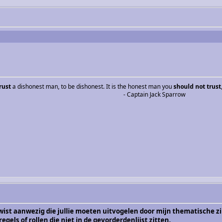
rust
a dishonest man, to be dishonest. It is the honest man you
should not trust
- Captain Jack Sparrow
wist aanwezig die jullie moeten uitvogelen door mijn thematische z
egels of rollen die niet in de gevorderdenlijst zitten.