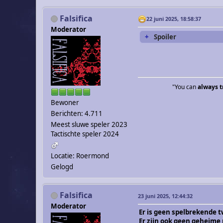
Falsifica
22 juni 2025, 18:58:37
Moderator
Spoiler
"You can
always t
Bewoner
Berichten: 4.711
Meest sluwe speler 2023
Tactischte speler 2024
Locatie: Roermond
Gelogd
Falsifica
23 juni 2025, 12:44:32
Moderator
Er is geen spelbrekende t
Er zijn ook geen geheime r