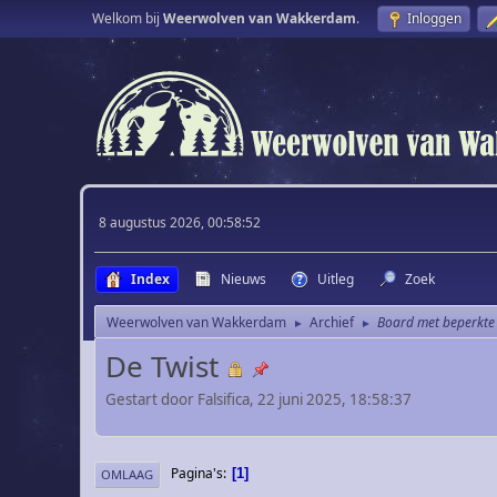
Welkom bij
Weerwolven van Wakkerdam
.
Inloggen
8 augustus 2026, 00:58:52
Index
Nieuws
Uitleg
Zoek
Weerwolven van Wakkerdam
Archief
Board met beperkte
►
►
De Twist
Gestart door Falsifica, 22 juni 2025, 18:58:37
Pagina's
1
OMLAAG