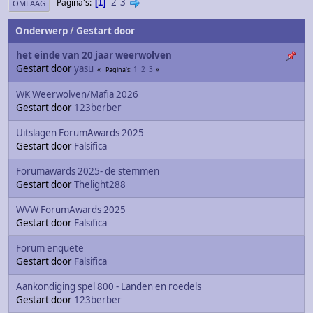
2
3
Pagina's
1
OMLAAG
Onderwerp
/
Gestart door
het einde van 20 jaar weerwolven
Gestart door
yasu
1
2
3
Pagina's
WK Weerwolven/Mafia 2026
Gestart door
123berber
Uitslagen ForumAwards 2025
Gestart door
Falsifica
Forumawards 2025- de stemmen
Gestart door
Thelight288
WVW ForumAwards 2025
Gestart door
Falsifica
Forum enquete
Gestart door
Falsifica
Aankondiging spel 800 - Landen en roedels
Gestart door
123berber