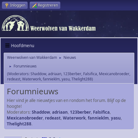
Inloggen
Registreren
Hoofdmenu
Weerwolven van Wakkerdam
Nieuws
►
Forumnieuws
►
(Moderators:
Shaddow
,
adriaan
,
123berber
,
Falsifica
,
Mexicanobroeder
,
redeast
,
Waterwork
,
fannieklm
,
yasu
,
Thelight288
)
Forumnieuws
Hier vind je alle nieuwtjes van en rondom het forum. Blijf op de
hoogte!
Moderators:
Shaddow
,
adriaan
,
123berber
,
Falsifica
,
Mexicanobroeder
,
redeast
,
Waterwork
,
fannieklm
,
yasu
,
Thelight288
.