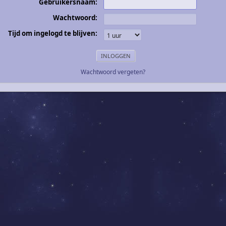
Gebruikersnaam:
Wachtwoord:
Tijd om ingelogd te blijven:
Wachtwoord vergeten?