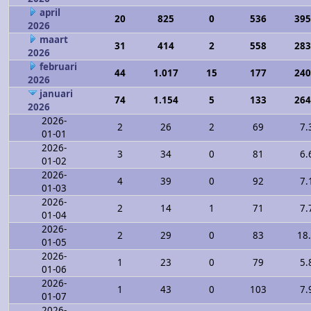
april
20
825
0
536
395
2026
maart
31
414
2
558
283
2026
februari
44
1.017
15
177
240
2026
januari
74
1.154
5
133
264
2026
2026-
2
26
2
69
7.
01-01
2026-
3
34
0
81
6.
01-02
2026-
4
39
0
92
7.
01-03
2026-
2
14
1
71
7.
01-04
2026-
2
29
0
83
18
01-05
2026-
1
23
0
79
5.
01-06
2026-
1
43
0
103
7.
01-07
2026-