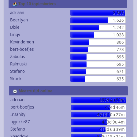
Top 10 topicstarters
adriaan
2.383
Beertyah
1.626
Dixie
1.242
Linqy
1.028
Kevindemen
806
bert-boefjes
773
Zabulus
696
Ralmuski
695
Stefano
671
Skunki
635
Meeste tijd online
adriaan
657d 4u 50m
bert-boefjes
474d 46m
Insanity
471d 10u 27m
tijgerke87
433d 9u 4m
Stefano
413d 6u 39m
Shaddow
375d 15u 24m