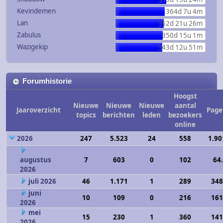
Kevindemen
364d 7u 4m
Lan
352d 21u 26m
Zabulus
350d 15u 1m
Wazigekip
343d 12u 51m
Forumhistorie
Hoogst
Nieuwe
Nieuwe
Nieuwe
aantal
Jaaroverzicht
Page
topics
berichten
leden
bezoekers
online
2026
247
5.523
24
558
1.90
augustus
7
603
0
102
64
2026
juli 2026
46
1.171
1
289
348
juni
10
109
0
216
161
2026
mei
15
230
1
360
141
2026