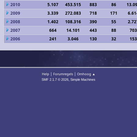
2010
5.107
453.515
883
86
13.0
2009
3.339
272.083
718
171
6.61
2008
1.402
108.316
390
55
2.72
2007
664
14.101
443
88
703
2006
241
3.046
130
32
153
|
|
Help
Forumregels
Omhoog ▲
,
SMF 2.1.7 © 2026
Simple Machines