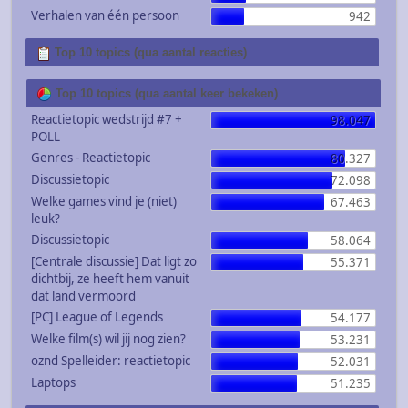
Verhalen van één persoon
942
Top 10 topics (qua aantal reacties)
Top 10 topics (qua aantal keer bekeken)
Reactietopic wedstrijd #7 +
98.047
POLL
Genres - Reactietopic
80.327
Discussietopic
72.098
Welke games vind je (niet)
67.463
leuk?
Discussietopic
58.064
[Centrale discussie] Dat ligt zo
55.371
dichtbij, ze heeft hem vanuit
dat land vermoord
[PC] League of Legends
54.177
Welke film(s) wil jij nog zien?
53.231
oznd Spelleider: reactietopic
52.031
Laptops
51.235