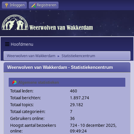
Inloggen
Registreren
Hoofdmenu
Weerwolven van Wakkerdam
Statistiekencentrum
►
Weerwolven van Wakkerdam - Statistiekencentrum
Algemene statistieken
Totaal leden:
460
Totaal berichten:
1.897.274
Totaal topics:
29.182
Totaal categorieën:
7
Gebruikers online:
36
Hoogst aantal bezoekers
724 - 10 december 2025,
online:
09:49:24