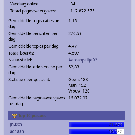
Vandaag online:
34
Totaal paginaweergaves:
117.872.575
Gemiddelde registraties per
1,15
dag:
Gemiddelde berichten per
270,59
dag:
Gemiddelde topics per dag:
4,47
Totaal boards:
4.597
Nieuwste lid:
Aardappeltje92
Gemiddelde leden online per
52,83
dag:
Statistiek per geslacht:
Geen: 188
Man: 152
Vrouw: 120
Gemiddelde paginaweergaves
16.072,07
per dag:
Top 10 posters
Jnusch
21.575
adriaan
18.782