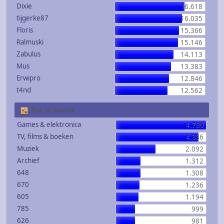
Dixie
16.618
tijgerke87
16.035
Floris
15.366
Ralmuski
15.146
Zabulus
14.113
Mus
13.383
Erwipro
12.846
t4nd
12.562
Top 10 boards
Games & elektronica
4.780
TV, films & boeken
4.386
Muziek
2.092
Archief
1.312
648
1.308
670
1.236
605
1.194
785
999
626
981