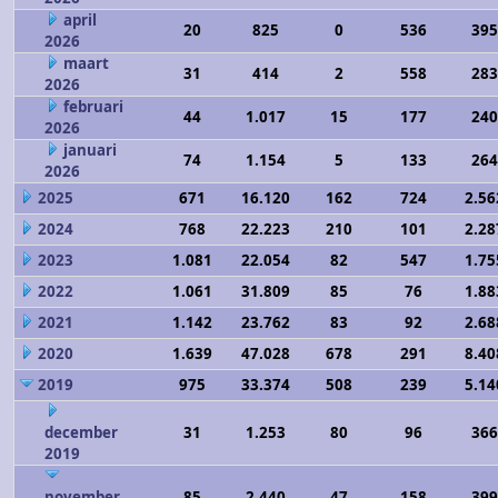
april
20
825
0
536
395
2026
maart
31
414
2
558
283
2026
februari
44
1.017
15
177
240
2026
januari
74
1.154
5
133
264
2026
2025
671
16.120
162
724
2.56
2024
768
22.223
210
101
2.28
2023
1.081
22.054
82
547
1.75
2022
1.061
31.809
85
76
1.88
2021
1.142
23.762
83
92
2.68
2020
1.639
47.028
678
291
8.40
2019
975
33.374
508
239
5.14
december
31
1.253
80
96
366
2019
november
85
2.440
47
158
399