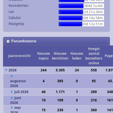
Kevindemen
364d 7u 4m
Lan
352d 21u 26m
Zabulus
350d 14u 58m
Wazigekip
343d 12u 51m
Forumhistorie
Hoogst
Nieuwe
Nieuwe
Nieuwe
aantal
Jaaroverzicht
Page
topics
berichten
leden
bezoekers
online
2026
244
5.305
24
558
1.87
augustus
4
385
0
95
43
2026
juli 2026
46
1.171
1
289
348
juni
10
109
0
216
161
2026
mei
15
230
1
360
141
2026