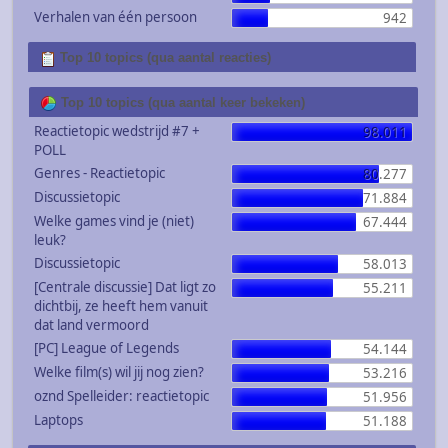
Verhalen van één persoon
942
Top 10 topics (qua aantal reacties)
Top 10 topics (qua aantal keer bekeken)
Reactietopic wedstrijd #7 +
98.011
POLL
Genres - Reactietopic
80.277
Discussietopic
71.884
Welke games vind je (niet)
67.444
leuk?
Discussietopic
58.013
[Centrale discussie] Dat ligt zo
55.211
dichtbij, ze heeft hem vanuit
dat land vermoord
[PC] League of Legends
54.144
Welke film(s) wil jij nog zien?
53.216
oznd Spelleider: reactietopic
51.956
Laptops
51.188