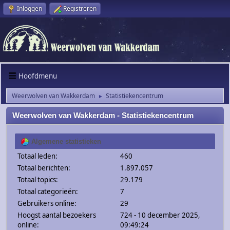
Inloggen
Registreren
Hoofdmenu
Weerwolven van Wakkerdam
Statistiekencentrum
►
Weerwolven van Wakkerdam - Statistiekencentrum
Algemene statistieken
Totaal leden:
460
Totaal berichten:
1.897.057
Totaal topics:
29.179
Totaal categorieën:
7
Gebruikers online:
29
Hoogst aantal bezoekers
724 - 10 december 2025,
online:
09:49:24