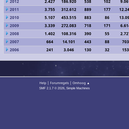
2012
2.427
186.920
538
102
9.06
2011
3.755
312.612
889
177
12.2
2010
5.107
453.515
883
86
13.0
2009
3.339
272.083
718
171
6.61
2008
1.402
108.316
390
55
2.72
2007
664
14.101
443
88
703
2006
241
3.046
130
32
153
|
|
Help
Forumregels
Omhoog ▲
,
SMF 2.1.7 © 2026
Simple Machines