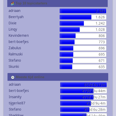
Top 10 topicstarters
adriaan
2.383
Beertyah
1.626
Dixie
1.242
Linqy
1.028
Kevindemen
806
bert-boefjes
773
Zabulus
696
Ralmuski
695
Stefano
671
Skunki
635
Meeste tijd online
adriaan
657d 4u 12m
bert-boefjes
473d 23u 44m
Insanity
471d 10u 27m
tijgerke87
433d 9u 4m
Stefano
413d 6u 28m
Shaddow
375d 14u 46m