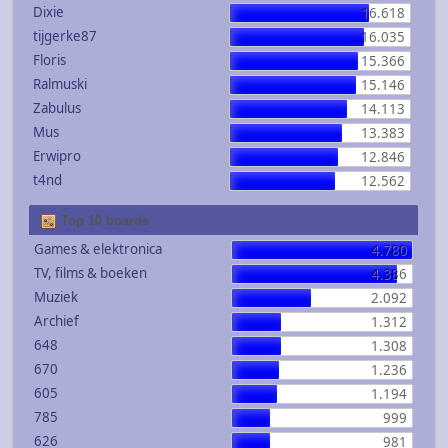
Dixie
16.618
tijgerke87
16.035
Floris
15.366
Ralmuski
15.146
Zabulus
14.113
Mus
13.383
Erwipro
12.846
t4nd
12.562
Top 10 boards
Games & elektronica
4.780
TV, films & boeken
4.386
Muziek
2.092
Archief
1.312
648
1.308
670
1.236
605
1.194
785
999
626
981