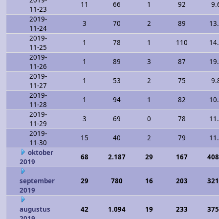
2019-
11
66
1
92
9.
11-23
2019-
3
70
2
89
13
11-24
2019-
1
78
1
110
14
11-25
2019-
1
89
3
87
19
11-26
2019-
1
53
2
75
9.
11-27
2019-
1
94
1
82
10
11-28
2019-
3
69
0
78
11
11-29
2019-
15
40
2
79
11
11-30
oktober
68
2.187
29
167
408
2019
september
29
780
16
203
321
2019
augustus
42
1.094
19
233
375
2019