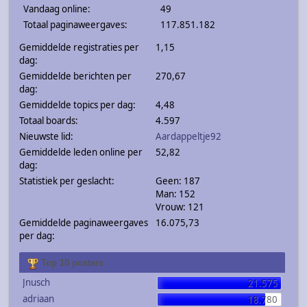
Vandaag online:
49
Totaal paginaweergaves:
117.851.182
Gemiddelde registraties per
1,15
dag:
Gemiddelde berichten per
270,67
dag:
Gemiddelde topics per dag:
4,48
Totaal boards:
4.597
Nieuwste lid:
Aardappeltje92
Gemiddelde leden online per
52,82
dag:
Statistiek per geslacht:
Geen: 187
Man: 152
Vrouw: 121
Gemiddelde paginaweergaves
16.075,73
per dag:
Top 10 posters
Jnusch
21.575
adriaan
18.780