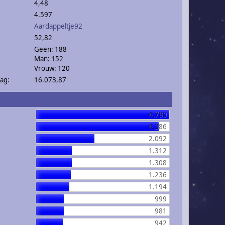
4,48
4.597
Aardappeltje92
52,82
Geen: 188
Man: 152
Vrouw: 120
ag:
16.073,87
4.780
4.386
2.092
1.312
1.308
1.236
1.194
999
981
942