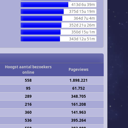
413d 6u 39m
375d 15u 19m
364d 7u 4m
352d 21u 26m
350d 15u 1m
343d 12u 51m
Hoogst aantal bezoekers
Pageviews
online
558
1.898.221
95
61.752
289
348.705
216
161.208
360
141.963
536
395.264