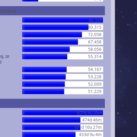
 bekeken)
98.036
80.315
72.058
67.458
58.056
ij, ze
55.314
d
54.167
53.228
52.009
51.229
657d 4u 50m
474d 46m
471d 10u 27m
433d 9u 4m