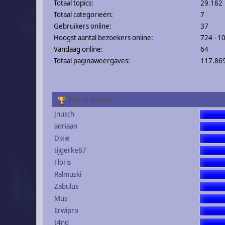
Totaal topics:
29.182
Totaal categorieën:
7
Gebruikers online:
37
Hoogst aantal bezoekers online:
724 - 1
Vandaag online:
64
Totaal paginaweergaves:
117.86
Top 10 posters
Jnusch
adriaan
Dixie
tijgerke87
Floris
Ralmuski
Zabulus
Mus
Erwipro
t4nd