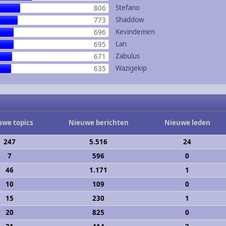
Stefano
806
Shaddow
773
Kevindemen
696
Lan
695
Zabulus
671
Wazigekip
635
uwe topics
Nieuwe berichten
Nieuwe leden
247
5.516
24
7
596
0
46
1.171
1
10
109
0
15
230
1
20
825
0