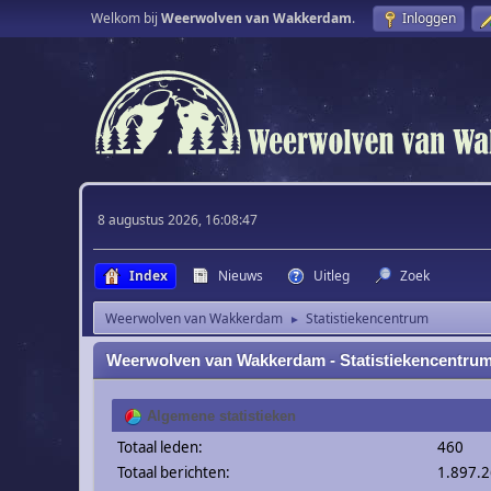
Welkom bij
Weerwolven van Wakkerdam
.
Inloggen
8 augustus 2026, 16:08:47
Index
Nieuws
Uitleg
Zoek
Weerwolven van Wakkerdam
Statistiekencentrum
►
Weerwolven van Wakkerdam - Statistiekencentru
Algemene statistieken
Totaal leden:
460
Totaal berichten:
1.897.