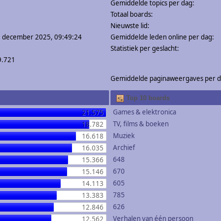
Gemiddelde topics per dag:
Totaal boards:
Nieuwste lid:
0 december 2025, 09:49:24
Gemiddelde leden online per dag:
Statistiek per geslacht:
9.721
Gemiddelde paginaweergaves per d
Top 10 boards
Games & elektronica
21.575
TV, films & boeken
18.782
Muziek
16.618
Archief
16.035
648
15.366
670
15.146
605
14.113
785
13.383
626
12.846
Verhalen van één persoon
12.562