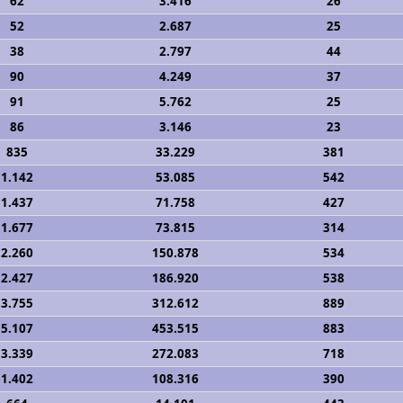
62
3.416
26
52
2.687
25
38
2.797
44
90
4.249
37
91
5.762
25
86
3.146
23
835
33.229
381
1.142
53.085
542
1.437
71.758
427
1.677
73.815
314
2.260
150.878
534
2.427
186.920
538
3.755
312.612
889
5.107
453.515
883
3.339
272.083
718
1.402
108.316
390