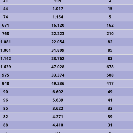
31
414
2
44
1.017
15
74
1.154
5
671
16.120
162
768
22.223
210
1.081
22.054
82
1.061
31.809
85
1.142
23.762
83
1.639
47.028
678
975
33.374
508
948
49.236
417
90
6.602
49
96
5.639
41
85
3.622
33
82
4.271
39
88
4.410
31