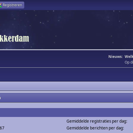
Registreren
Nieuws:
Welk
Op d
m
Gemiddelde registraties per dag:
267
Gemiddelde berichten per dag: