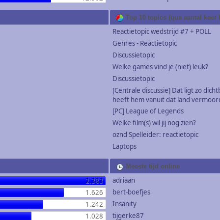
Top 10 topics (qua aantal keer
Reactietopic wedstrijd #7 + POLL
Genres - Reactietopic
Discussietopic
Welke games vind je (niet) leuk?
Discussietopic
[Centrale discussie] Dat ligt zo dichtb
heeft hem vanuit dat land vermoor
[PC] League of Legends
Welke film(s) wil jij nog zien?
oznd Spelleider: reactietopic
Laptops
Meeste tijd online
adriaan
2.383
bert-boefjes
1.626
Insanity
1.242
tijgerke87
1.028