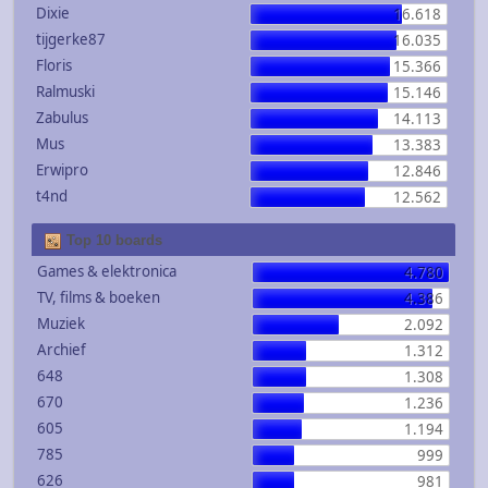
Dixie
16.618
tijgerke87
16.035
Floris
15.366
Ralmuski
15.146
Zabulus
14.113
Mus
13.383
Erwipro
12.846
t4nd
12.562
Top 10 boards
Games & elektronica
4.780
TV, films & boeken
4.386
Muziek
2.092
Archief
1.312
648
1.308
670
1.236
605
1.194
785
999
626
981