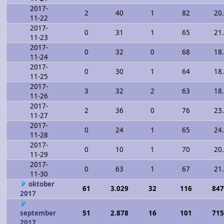
2017-
2
40
1
82
20
11-22
2017-
0
31
1
65
21
11-23
2017-
0
32
0
68
18
11-24
2017-
0
30
1
64
18
11-25
2017-
3
32
2
63
18
11-26
2017-
2
36
0
76
23
11-27
2017-
0
24
1
65
24
11-28
2017-
0
10
1
70
20
11-29
2017-
0
63
1
67
21
11-30
oktober
61
3.029
32
116
847
2017
september
51
2.878
16
101
715
2017