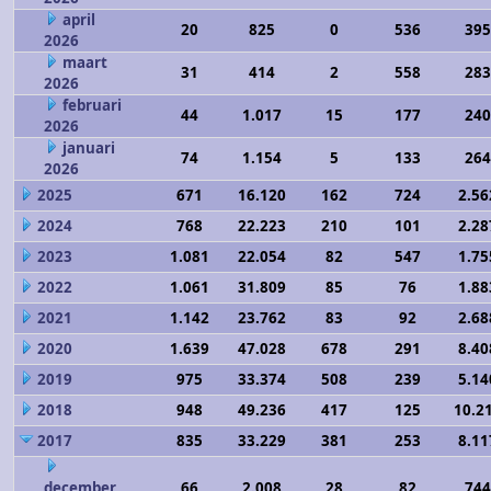
april
20
825
0
536
395
2026
maart
31
414
2
558
283
2026
februari
44
1.017
15
177
240
2026
januari
74
1.154
5
133
264
2026
2025
671
16.120
162
724
2.56
2024
768
22.223
210
101
2.28
2023
1.081
22.054
82
547
1.75
2022
1.061
31.809
85
76
1.88
2021
1.142
23.762
83
92
2.68
2020
1.639
47.028
678
291
8.40
2019
975
33.374
508
239
5.14
2018
948
49.236
417
125
10.2
2017
835
33.229
381
253
8.11
december
66
2.008
28
82
744