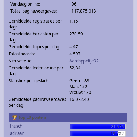
Vandaag online:
96
Totaal paginaweergaves:
117.875.013
Gemiddelde registraties per
1,15
dag:
Gemiddelde berichten per
270,59
dag:
Gemiddelde topics per dag:
4,47
Totaal boards:
4.597
Nieuwste lid:
Aardappeltje92
Gemiddelde leden online per
52,84
dag:
Statistiek per geslacht:
Geen: 188
Man: 152
Vrouw: 120
Gemiddelde paginaweergaves
16.072,40
per dag:
Top 10 posters
Jnusch
21.575
adriaan
18.782