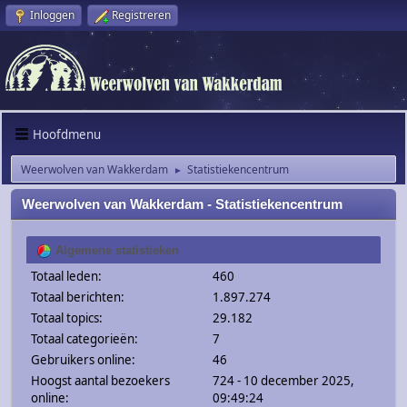
Inloggen
Registreren
Hoofdmenu
Weerwolven van Wakkerdam
Statistiekencentrum
►
Weerwolven van Wakkerdam - Statistiekencentrum
Algemene statistieken
Totaal leden:
460
Totaal berichten:
1.897.274
Totaal topics:
29.182
Totaal categorieën:
7
Gebruikers online:
46
Hoogst aantal bezoekers
724 - 10 december 2025,
online:
09:49:24