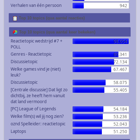
Verhalen van één persoon
942
Top 10 topics (qua aantal reacties)
Top 10 topics (qua aantal keer bekeken)
Reactietopic wedstrijd #7 +
98.054
POLL
Genres - Reactietopic
80.341
Discussietopic
72.134
Welke games vind je (niet)
67.467
leuk?
Discussietopic
58.075
[Centrale discussie] Dat ligt zo
55.405
dichtbij, ze heeft hem vanuit
dat land vermoord
[PC] League of Legends
54.184
Welke film(s) wil jij nog zien?
53.236
oznd Spelleider: reactietopic
52.043
Laptops
51.250