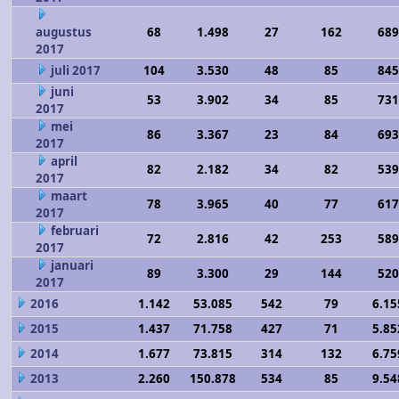
augustus
68
1.498
27
162
689
2017
juli 2017
104
3.530
48
85
845
juni
53
3.902
34
85
731
2017
mei
86
3.367
23
84
693
2017
april
82
2.182
34
82
539
2017
maart
78
3.965
40
77
617
2017
februari
72
2.816
42
253
589
2017
januari
89
3.300
29
144
520
2017
2016
1.142
53.085
542
79
6.15
2015
1.437
71.758
427
71
5.85
2014
1.677
73.815
314
132
6.75
2013
2.260
150.878
534
85
9.54