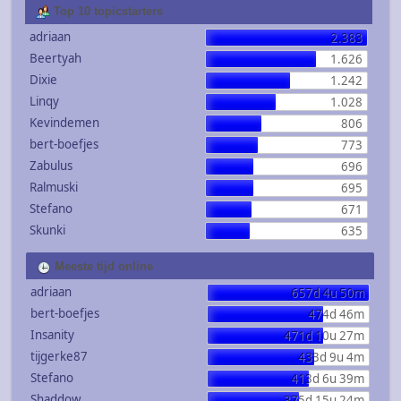
Top 10 topicstarters
adriaan
2.383
Beertyah
1.626
Dixie
1.242
Linqy
1.028
Kevindemen
806
bert-boefjes
773
Zabulus
696
Ralmuski
695
Stefano
671
Skunki
635
Meeste tijd online
adriaan
657d 4u 50m
bert-boefjes
474d 46m
Insanity
471d 10u 27m
tijgerke87
433d 9u 4m
Stefano
413d 6u 39m
Shaddow
375d 15u 24m