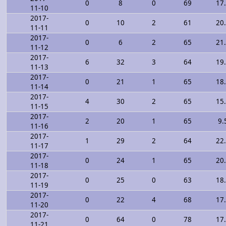
0
8
0
69
17
11-10
2017-
0
10
2
61
20
11-11
2017-
0
6
2
65
21
11-12
2017-
6
32
3
64
19
11-13
2017-
0
21
1
65
18
11-14
2017-
4
30
2
65
15
11-15
2017-
2
20
1
65
9.
11-16
2017-
1
29
2
64
22
11-17
2017-
0
24
1
65
20
11-18
2017-
0
25
0
63
18
11-19
2017-
0
22
4
68
17
11-20
2017-
0
64
0
78
17
11-21