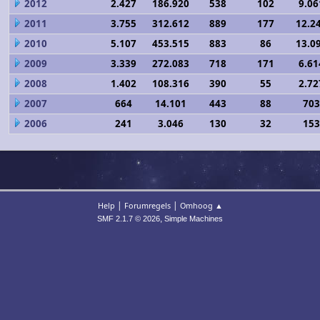
2012
2.427
186.920
538
102
9.06
2011
3.755
312.612
889
177
12.2
2010
5.107
453.515
883
86
13.0
2009
3.339
272.083
718
171
6.61
2008
1.402
108.316
390
55
2.72
2007
664
14.101
443
88
703
2006
241
3.046
130
32
153
|
|
Help
Forumregels
Omhoog ▲
,
SMF 2.1.7 © 2026
Simple Machines