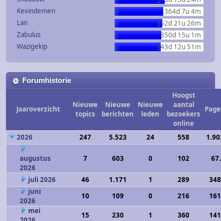
Kevindemen
364d 7u 4m
Lan
352d 21u 26m
Zabulus
350d 15u 1m
Wazigekip
343d 12u 51m
Forumhistorie
Hoogst
Nieuwe
Nieuwe
Nieuwe
aantal
Jaaroverzicht
Page
topics
berichten
leden
bezoekers
online
2026
247
5.523
24
558
1.90
augustus
7
603
0
102
67
2026
juli 2026
46
1.171
1
289
348
juni
10
109
0
216
161
2026
mei
15
230
1
360
141
2026