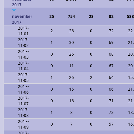
2017
november
25
754
28
82
583
2017
2017-
2
26
0
72
22
11-01
2017-
1
30
0
69
21
11-02
2017-
0
26
0
68
20
11-03
2017-
0
11
0
67
20
11-04
2017-
1
26
2
64
15
11-05
2017-
0
15
0
66
21
11-06
2017-
0
16
0
71
21
11-07
2017-
1
8
0
73
18
11-08
2017-
0
7
0
57
16
11-09
2017-