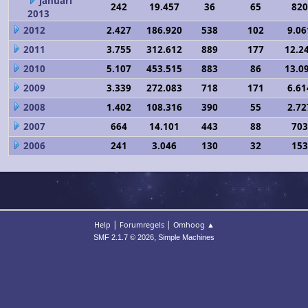
januari
242
19.457
36
65
820
2013
2012
2.427
186.920
538
102
9.06
2011
3.755
312.612
889
177
12.2
2010
5.107
453.515
883
86
13.0
2009
3.339
272.083
718
171
6.61
2008
1.402
108.316
390
55
2.72
2007
664
14.101
443
88
703
2006
241
3.046
130
32
153
|
|
Help
Forumregels
Omhoog ▲
,
SMF 2.1.7 © 2026
Simple Machines