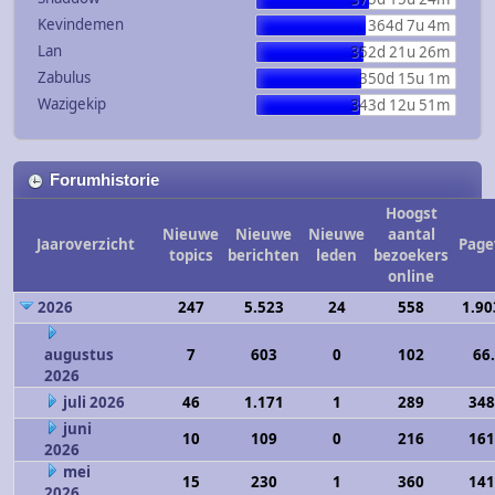
Kevindemen
364d 7u 4m
Lan
352d 21u 26m
Zabulus
350d 15u 1m
Wazigekip
343d 12u 51m
Forumhistorie
Hoogst
Nieuwe
Nieuwe
Nieuwe
aantal
Jaaroverzicht
Page
topics
berichten
leden
bezoekers
online
2026
247
5.523
24
558
1.90
augustus
7
603
0
102
66
2026
juli 2026
46
1.171
1
289
348
juni
10
109
0
216
161
2026
mei
15
230
1
360
141
2026