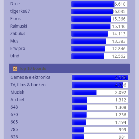
Dixie
16.618
tijgerke87
16.035
Floris
15.366
Ralmuski
15.146
Zabulus
14.113
Mus
13.383
Erwipro
12.846
t4nd
12.562
Top 10 boards
Games & elektronica
4.780
TV, films & boeken
4.386
Muziek
2.092
Archief
1.312
648
1.308
670
1.236
605
1.194
785
999
626
981