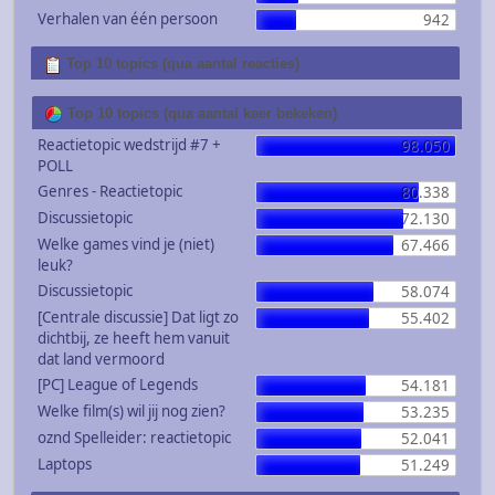
Verhalen van één persoon
942
Top 10 topics (qua aantal reacties)
Top 10 topics (qua aantal keer bekeken)
Reactietopic wedstrijd #7 +
98.050
POLL
Genres - Reactietopic
80.338
Discussietopic
72.130
Welke games vind je (niet)
67.466
leuk?
Discussietopic
58.074
[Centrale discussie] Dat ligt zo
55.402
dichtbij, ze heeft hem vanuit
dat land vermoord
[PC] League of Legends
54.181
Welke film(s) wil jij nog zien?
53.235
oznd Spelleider: reactietopic
52.041
Laptops
51.249