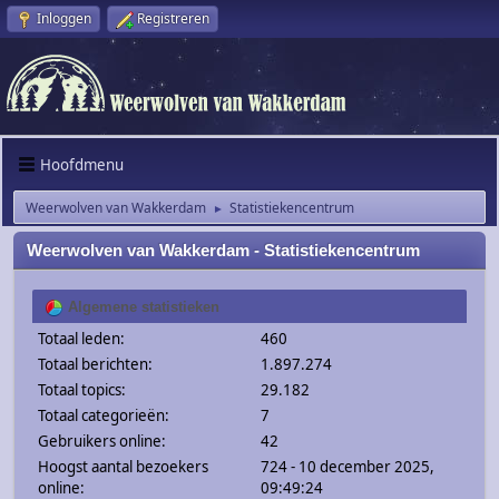
Inloggen
Registreren
Hoofdmenu
Weerwolven van Wakkerdam
Statistiekencentrum
►
Weerwolven van Wakkerdam - Statistiekencentrum
Algemene statistieken
Totaal leden:
460
Totaal berichten:
1.897.274
Totaal topics:
29.182
Totaal categorieën:
7
Gebruikers online:
42
Hoogst aantal bezoekers
724 - 10 december 2025,
online:
09:49:24