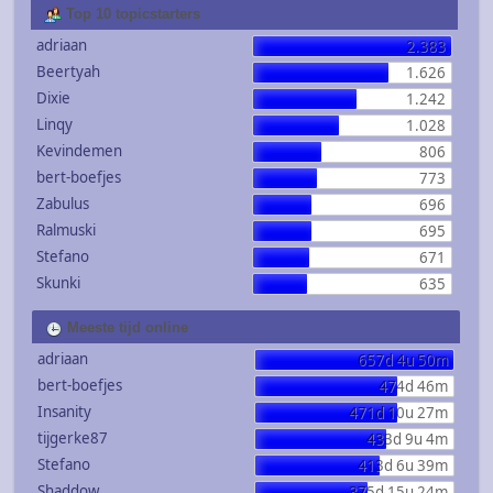
Top 10 topicstarters
adriaan
2.383
Beertyah
1.626
Dixie
1.242
Linqy
1.028
Kevindemen
806
bert-boefjes
773
Zabulus
696
Ralmuski
695
Stefano
671
Skunki
635
Meeste tijd online
adriaan
657d 4u 50m
bert-boefjes
474d 46m
Insanity
471d 10u 27m
tijgerke87
433d 9u 4m
Stefano
413d 6u 39m
Shaddow
375d 15u 24m