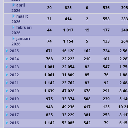
april
20
825
0
536
395
2026
maart
31
414
2
558
283
2026
februari
44
1.017
15
177
240
2026
januari
74
1.154
5
133
264
2026
2025
671
16.120
162
724
2.56
2024
768
22.223
210
101
2.28
2023
1.081
22.054
82
547
1.75
2022
1.061
31.809
85
76
1.88
2021
1.142
23.762
83
92
2.68
2020
1.639
47.028
678
291
8.40
2019
975
33.374
508
239
5.14
2018
948
49.236
417
125
10.2
2017
835
33.229
381
253
8.11
2016
1.142
53.085
542
79
6.15