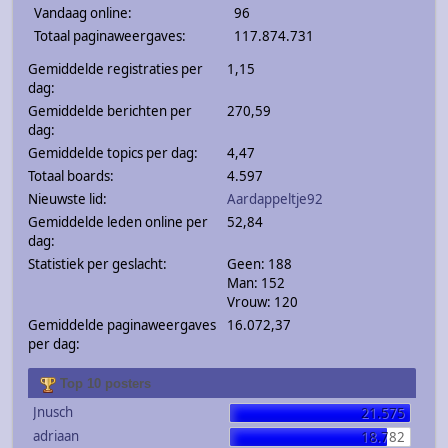
Vandaag online:
96
Totaal paginaweergaves:
117.874.731
Gemiddelde registraties per
1,15
dag:
Gemiddelde berichten per
270,59
dag:
Gemiddelde topics per dag:
4,47
Totaal boards:
4.597
Nieuwste lid:
Aardappeltje92
Gemiddelde leden online per
52,84
dag:
Statistiek per geslacht:
Geen: 188
Man: 152
Vrouw: 120
Gemiddelde paginaweergaves
16.072,37
per dag:
Top 10 posters
Jnusch
21.575
adriaan
18.782