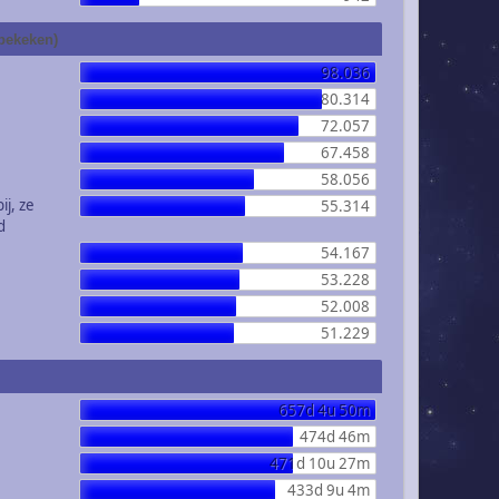
 bekeken)
98.036
80.314
72.057
67.458
58.056
ij, ze
55.314
d
54.167
53.228
52.008
51.229
657d 4u 50m
474d 46m
471d 10u 27m
433d 9u 4m