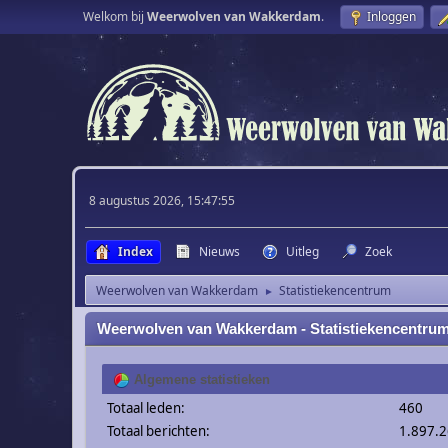
Welkom bij
Weerwolven van Wakkerdam
.
Inloggen
8 augustus 2026, 15:47:55
Index
Nieuws
Uitleg
Zoek
Weerwolven van Wakkerdam
Statistiekencentrum
►
Weerwolven van Wakkerdam - Statistiekencentru
Algemene statistieken
Totaal leden:
460
Totaal berichten:
1.897.