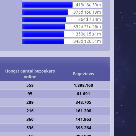
413d 6u 39m
375d 15u 19m
364d 7u 4m
352d 21u 26m
350d 15u 1m
343d 12u 51m
Hoogst aantal bezoekers
Pageviews
online
558
1.898.160
95
61.691
289
348.705
216
161.208
360
141.963
536
395.264