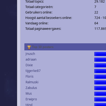
Totaal topics:
29.182
Totaal categorieën:
7
Gebruikers online:
22
Hoogst aantal bezoekers online:
724 - 1
Vandaag online:
64
Totaal paginaweergaves:
117.86
Top 10 posters
Jnusch
adriaan
Dixie
tijgerke87
Floris
Ralmuski
Zabulus
Mus
Erwipro
t4nd