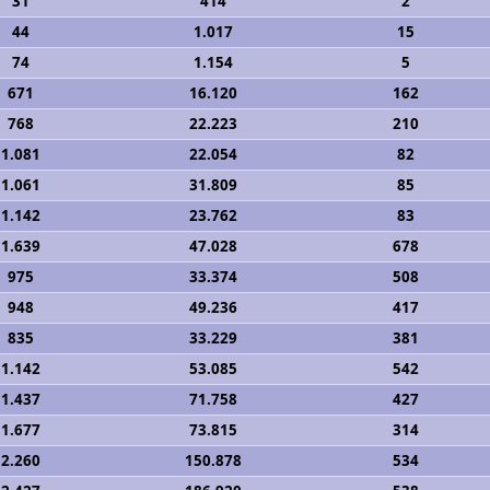
31
414
2
44
1.017
15
74
1.154
5
671
16.120
162
768
22.223
210
1.081
22.054
82
1.061
31.809
85
1.142
23.762
83
1.639
47.028
678
975
33.374
508
948
49.236
417
835
33.229
381
1.142
53.085
542
1.437
71.758
427
1.677
73.815
314
2.260
150.878
534