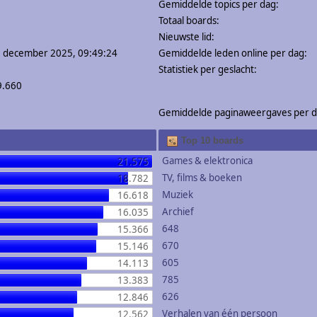
Gemiddelde topics per dag:
Totaal boards:
Nieuwste lid:
0 december 2025, 09:49:24
Gemiddelde leden online per dag:
Statistiek per geslacht:
9.660
Gemiddelde paginaweergaves per d
Top 10 boards
Games & elektronica
21.575
TV, films & boeken
18.782
Muziek
16.618
Archief
16.035
648
15.366
670
15.146
605
14.113
785
13.383
626
12.846
Verhalen van één persoon
12.562