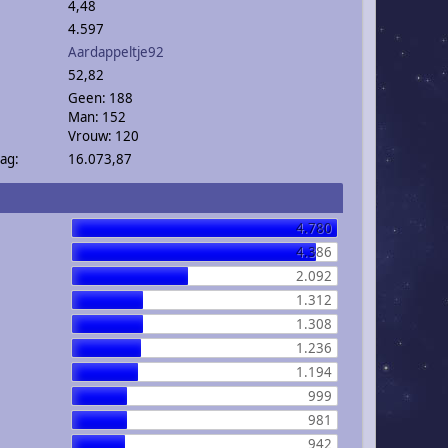
4,48
4.597
Aardappeltje92
52,82
Geen: 188
Man: 152
Vrouw: 120
ag:
16.073,87
4.780
4.386
2.092
1.312
1.308
1.236
1.194
999
981
942