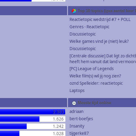
Top 10 topics (qua aantal keer
Reactietopic wedstrijd #7 + POLL
Genres - Reactietopic
Discussietopic
Welke games vind je (niet) leuk?
Discussietopic
[Centrale discussie] Dat ligt zo dichtb
heeft hem vanuit dat land vermoor
[PC] League of Legends
Welke film(s) wil jij nog zien?
oznd Spelleider: reactietopic
Laptops
Meeste tijd online
adriaan
2.383
bert-boefjes
1.626
Insanity
1.242
tijgerke87
1.028