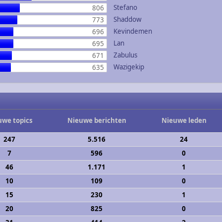
Stefano
806
Shaddow
773
Kevindemen
696
Lan
695
Zabulus
671
Wazigekip
635
uwe topics
Nieuwe berichten
Nieuwe leden
247
5.516
24
7
596
0
46
1.171
1
10
109
0
15
230
1
20
825
0