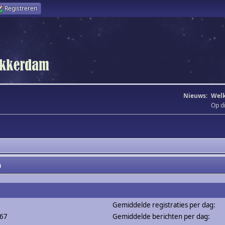
Registreren
Nieuws:
Welk
Op d
m
Gemiddelde registraties per dag:
267
Gemiddelde berichten per dag: