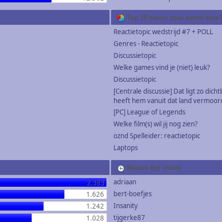
Top 10 topics (qua aantal keer
Reactietopic wedstrijd #7 + POLL
Genres - Reactietopic
Discussietopic
Welke games vind je (niet) leuk?
Discussietopic
[Centrale discussie] Dat ligt zo dichtb
heeft hem vanuit dat land vermoor
[PC] League of Legends
Welke film(s) wil jij nog zien?
oznd Spelleider: reactietopic
Laptops
Meeste tijd online
adriaan
2.383
bert-boefjes
1.626
Insanity
1.242
tijgerke87
1.028