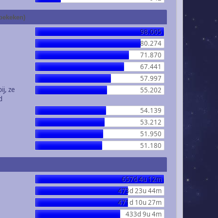
 bekeken)
98.005
80.274
71.870
67.441
57.997
ij, ze
55.202
d
54.139
53.212
51.950
51.180
657d 4u 12m
473d 23u 44m
471d 10u 27m
433d 9u 4m