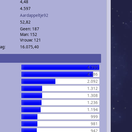
4,48
4.597
Aardappeltje92
52,82
Geen: 187
Man: 152
Vrouw: 121
ag:
16.075,40
4.780
4.386
2.092
1.312
1.308
1.236
1.194
999
981
942