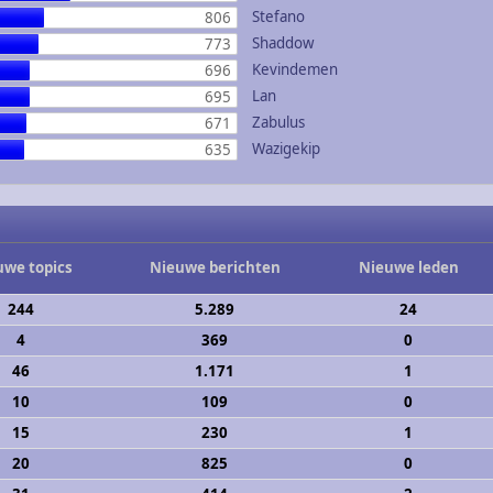
Stefano
806
Shaddow
773
Kevindemen
696
Lan
695
Zabulus
671
Wazigekip
635
uwe topics
Nieuwe berichten
Nieuwe leden
244
5.289
24
4
369
0
46
1.171
1
10
109
0
15
230
1
20
825
0