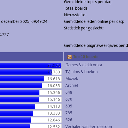
Gemiddelde topics per dag:
Totaal boards:
Nieuwste lid:
0 december 2025, 09:49:24
Gemiddelde leden online per dag:
Statistiek per geslacht:
8.727
Gemiddelde paginaweergaves per d
Top 10 boards
Games & elektronica
21.575
TV, films & boeken
18.780
Muziek
16.618
Archief
16.035
648
15.366
670
15.146
605
14.113
785
13.383
626
12.846
Verhalen van één persoon
12.562