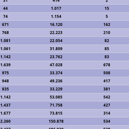
31
414
2
44
1.017
15
74
1.154
5
671
16.120
162
768
22.223
210
1.081
22.054
82
1.061
31.809
85
1.142
23.762
83
1.639
47.028
678
975
33.374
508
948
49.236
417
835
33.229
381
1.142
53.085
542
1.437
71.758
427
1.677
73.815
314
2.260
150.878
534