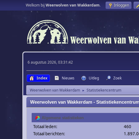
Welkom bij
Weerwolven van Wakkerdam
.
Inloggen
6 augustus 2026, 03:31:42
Index
Nieuws
Uitleg
Zoek
Weerwolven van Wakkerdam
Statistiekencentrum
►
Weerwolven van Wakkerdam - Statistiekencentru
Algemene statistieken
Totaal leden:
460
Totaal berichten:
1.897.