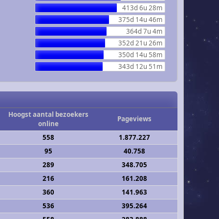
413d 6u 28m
375d 14u 46m
364d 7u 4m
352d 21u 26m
350d 14u 58m
343d 12u 51m
Hoogst aantal bezoekers
Pageviews
online
558
1.877.227
95
40.758
289
348.705
216
161.208
360
141.963
536
395.264