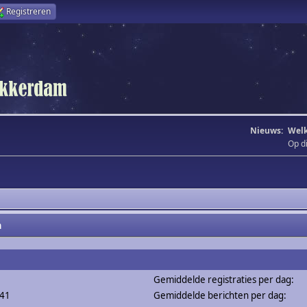
Registreren
Nieuws:
Welk
Op d
m
Gemiddelde registraties per dag:
041
Gemiddelde berichten per dag: