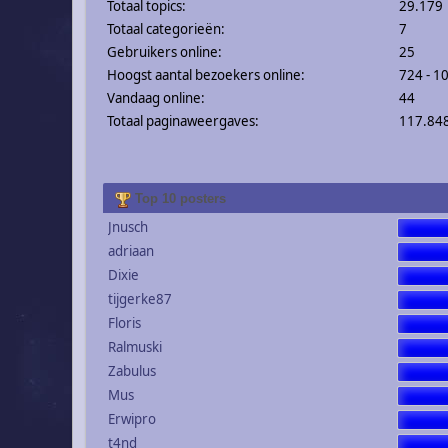
Totaal topics:
29.179
Totaal categorieën:
7
Gebruikers online:
25
Hoogst aantal bezoekers online:
724 - 1
Vandaag online:
44
Totaal paginaweergaves:
117.84
Top 10 posters
Jnusch
adriaan
Dixie
tijgerke87
Floris
Ralmuski
Zabulus
Mus
Erwipro
t4nd