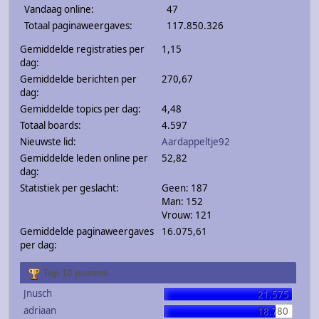
Vandaag online:
47
Totaal paginaweergaves:
117.850.326
Gemiddelde registraties per
1,15
dag:
Gemiddelde berichten per
270,67
dag:
Gemiddelde topics per dag:
4,48
Totaal boards:
4.597
Nieuwste lid:
Aardappeltje92
Gemiddelde leden online per
52,82
dag:
Statistiek per geslacht:
Geen: 187
Man: 152
Vrouw: 121
Gemiddelde paginaweergaves
16.075,61
per dag:
Top 10 posters
Jnusch
21.575
adriaan
18.780