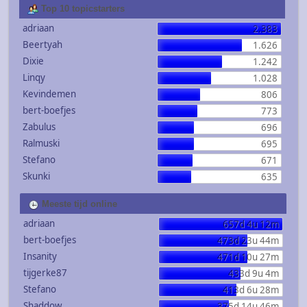
Top 10 topicstarters
adriaan
2.383
Beertyah
1.626
Dixie
1.242
Linqy
1.028
Kevindemen
806
bert-boefjes
773
Zabulus
696
Ralmuski
695
Stefano
671
Skunki
635
Meeste tijd online
adriaan
657d 4u 12m
bert-boefjes
473d 23u 44m
Insanity
471d 10u 27m
tijgerke87
433d 9u 4m
Stefano
413d 6u 28m
Shaddow
375d 14u 46m