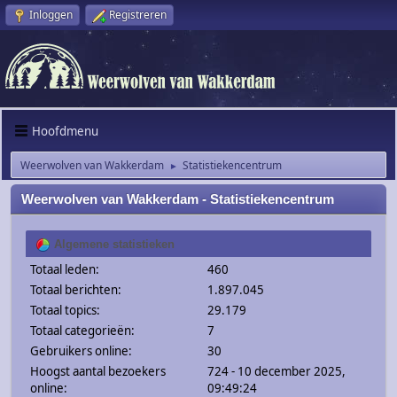
Inloggen
Registreren
Hoofdmenu
Weerwolven van Wakkerdam
Statistiekencentrum
►
Weerwolven van Wakkerdam - Statistiekencentrum
Algemene statistieken
Totaal leden:
460
Totaal berichten:
1.897.045
Totaal topics:
29.179
Totaal categorieën:
7
Gebruikers online:
30
Hoogst aantal bezoekers
724 - 10 december 2025,
online:
09:49:24