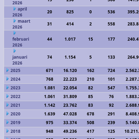
2026
april
20
825
0
536
395.
2026
maart
31
414
2
558
283.
2026
februari
44
1.017
15
177
240.
2026
januari
74
1.154
5
133
264.
2026
2025
671
16.120
162
724
2.562.
2024
768
22.223
210
101
2.287.
2023
1.081
22.054
82
547
1.755.
2022
1.061
31.809
85
76
1.883.
2021
1.142
23.762
83
92
2.688.
2020
1.639
47.028
678
291
8.408.
2019
975
33.374
508
239
5.140.
2018
948
49.236
417
125
10.211