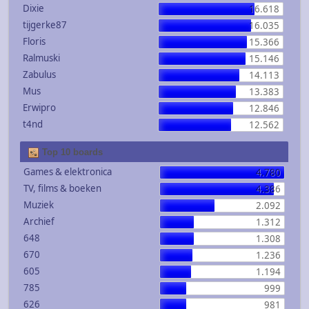
Dixie
16.618
tijgerke87
16.035
Floris
15.366
Ralmuski
15.146
Zabulus
14.113
Mus
13.383
Erwipro
12.846
t4nd
12.562
Top 10 boards
Games & elektronica
4.780
TV, films & boeken
4.386
Muziek
2.092
Archief
1.312
648
1.308
670
1.236
605
1.194
785
999
626
981