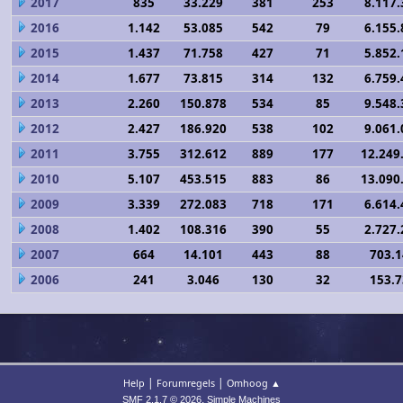
2017
835
33.229
381
253
8.117.
2016
1.142
53.085
542
79
6.155.
2015
1.437
71.758
427
71
5.852.
2014
1.677
73.815
314
132
6.759.
2013
2.260
150.878
534
85
9.548.
2012
2.427
186.920
538
102
9.061.
2011
3.755
312.612
889
177
12.249
2010
5.107
453.515
883
86
13.090
2009
3.339
272.083
718
171
6.614.
2008
1.402
108.316
390
55
2.727.
2007
664
14.101
443
88
703.
2006
241
3.046
130
32
153.
|
|
Help
Forumregels
Omhoog ▲
,
SMF 2.1.7 © 2026
Simple Machines