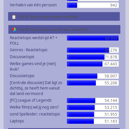
Verhalen van één persoon
942
Top 10 topics (qua aantal reacties)
Top 10 topics (qua aantal keer bekeken)
Reactietopic wedstrijd #7 +
98.008
POLL
Genres - Reactietopic
80.276
Discussietopic
71.878
Welke games vind je (niet)
67.443
leuk?
Discussietopic
58.007
[Centrale discussie] Dat ligt zo
55.208
dichtbij, ze heeft hem vanuit
dat land vermoord
[PC] League of Legends
54.144
Welke film(s) wil jij nog zien?
53.215
oznd Spelleider: reactietopic
51.955
Laptops
51.183