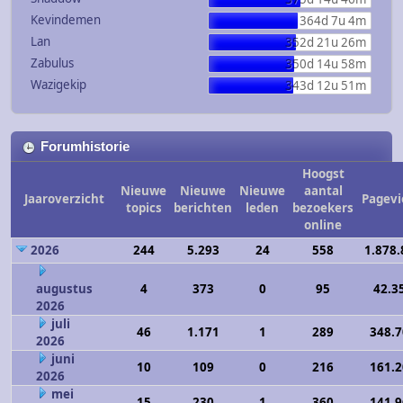
Kevindemen
364d 7u 4m
Lan
352d 21u 26m
Zabulus
350d 14u 58m
Wazigekip
343d 12u 51m
Forumhistorie
Hoogst
Nieuwe
Nieuwe
Nieuwe
aantal
Jaaroverzicht
Pagev
topics
berichten
leden
bezoekers
online
2026
244
5.293
24
558
1.878.
augustus
4
373
0
95
42.3
2026
juli
46
1.171
1
289
348.
2026
juni
10
109
0
216
161.
2026
mei
15
230
1
360
141.