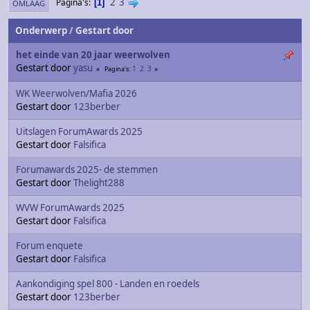
2
3
Pagina's
1
OMLAAG
Onderwerp
/
Gestart door
het einde van 20 jaar weerwolven
Gestart door
yasu
1
2
3
Pagina's
WK Weerwolven/Mafia 2026
Gestart door
123berber
Uitslagen ForumAwards 2025
Gestart door
Falsifica
Forumawards 2025- de stemmen
Gestart door
Thelight288
WVW ForumAwards 2025
Gestart door
Falsifica
Forum enquete
Gestart door
Falsifica
Aankondiging spel 800 - Landen en roedels
Gestart door
123berber