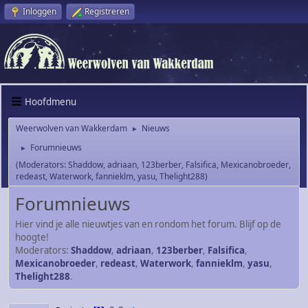
Inloggen
Registreren
Hoofdmenu
Weerwolven van Wakkerdam
Nieuws
►
Forumnieuws
►
(Moderators:
Shaddow
,
adriaan
,
123berber
,
Falsifica
,
Mexicanobroeder
,
redeast
,
Waterwork
,
fannieklm
,
yasu
,
Thelight288
)
Forumnieuws
Hier vind je alle nieuwtjes van en rondom het forum. Blijf op de
hoogte!
Moderators:
Shaddow
,
adriaan
,
123berber
,
Falsifica
,
Mexicanobroeder
,
redeast
,
Waterwork
,
fannieklm
,
yasu
,
Thelight288
.