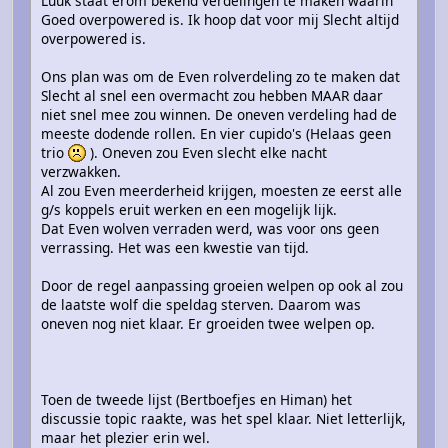
Luuk staat erom bekend verdelingen te maken waarin
Goed overpowered is. Ik hoop dat voor mij Slecht altijd
overpowered is.
Ons plan was om de Even rolverdeling zo te maken dat
Slecht al snel een overmacht zou hebben MAAR daar
niet snel mee zou winnen. De oneven verdeling had de
meeste dodende rollen. En vier cupido's (Helaas geen
trio
). Oneven zou Even slecht elke nacht
verzwakken.
Al zou Even meerderheid krijgen, moesten ze eerst alle
g/s koppels eruit werken en een mogelijk lijk.
Dat Even wolven verraden werd, was voor ons geen
verrassing. Het was een kwestie van tijd.
Door de regel aanpassing groeien welpen op ook al zou
de laatste wolf die speldag sterven. Daarom was
oneven nog niet klaar. Er groeiden twee welpen op.
Toen de tweede lijst (Bertboefjes en Himan) het
discussie topic raakte, was het spel klaar. Niet letterlijk,
maar het plezier erin wel.