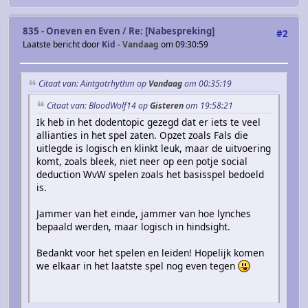
835 - Oneven en Even
/
Re: [Nabespreking]
#2
Laatste bericht door
Kid
-
Vandaag
om 09:30:59
Citaat van: Aintgotrhythm op
Vandaag
om 00:35:19
Citaat van: BloodWolf14 op
Gisteren
om 19:58:21
Ik heb in het dodentopic gezegd dat er iets te veel
allianties in het spel zaten. Opzet zoals Fals die
uitlegde is logisch en klinkt leuk, maar de uitvoering
komt, zoals bleek, niet neer op een potje social
deduction WvW spelen zoals het basisspel bedoeld
is.
Jammer van het einde, jammer van hoe lynches
bepaald werden, maar logisch in hindsight.
Bedankt voor het spelen en leiden! Hopelijk komen
we elkaar in het laatste spel nog even tegen