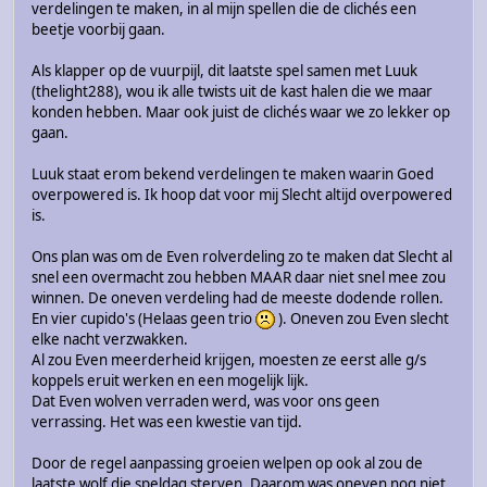
verdelingen te maken, in al mijn spellen die de clichés een
beetje voorbij gaan.
Als klapper op de vuurpijl, dit laatste spel samen met Luuk
(thelight288), wou ik alle twists uit de kast halen die we maar
konden hebben. Maar ook juist de clichés waar we zo lekker op
gaan.
Luuk staat erom bekend verdelingen te maken waarin Goed
overpowered is. Ik hoop dat voor mij Slecht altijd overpowered
is.
Ons plan was om de Even rolverdeling zo te maken dat Slecht al
snel een overmacht zou hebben MAAR daar niet snel mee zou
winnen. De oneven verdeling had de meeste dodende rollen.
En vier cupido's (Helaas geen trio
). Oneven zou Even slecht
elke nacht verzwakken.
Al zou Even meerderheid krijgen, moesten ze eerst alle g/s
koppels eruit werken en een mogelijk lijk.
Dat Even wolven verraden werd, was voor ons geen
verrassing. Het was een kwestie van tijd.
Door de regel aanpassing groeien welpen op ook al zou de
laatste wolf die speldag sterven. Daarom was oneven nog niet