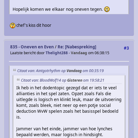
Hopelijk komen we elkaar nog oneven tegen.
chef's kiss dit hoor
835 - Oneven en Even
/
Re: [Nabespreking]
#3
Laatste bericht door
Thelight288
-
Vandaag
om 06:38:15
Citaat van: Aintgotrhythm op
Vandaag
om 00:35:19
Citaat van: BloodWolf14 op
Gisteren
om 19:58:21
Ik heb in het dodentopic gezegd dat er iets te veel
allianties in het spel zaten. Opzet zoals Fals die
uitlegde is logisch en klinkt leuk, maar de uitvoering
komt, zoals bleek, niet neer op een potje social
deduction WvW spelen zoals het basisspel bedoeld
is.
Jammer van het einde, jammer van hoe lynches
bepaald werden, maar logisch in hindsight.