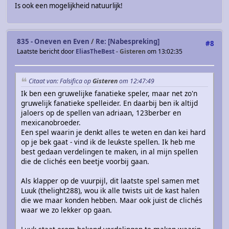
Is ook een mogelijkheid natuurlijk!
835 - Oneven en Even
/
Re: [Nabespreking]
#8
Laatste bericht door
EliasTheBest
-
Gisteren
om 13:02:35
Citaat van: Falsifica op
Gisteren
om 12:47:49
Ik ben een gruwelijke fanatieke speler, maar net zo'n
gruwelijk fanatieke spelleider. En daarbij ben ik altijd
jaloers op de spellen van adriaan, 123berber en
mexicanobroeder.
Een spel waarin je denkt alles te weten en dan kei hard
op je bek gaat - vind ik de leukste spellen. Ik heb me
best gedaan verdelingen te maken, in al mijn spellen
die de clichés een beetje voorbij gaan.
Als klapper op de vuurpijl, dit laatste spel samen met
Luuk (thelight288), wou ik alle twists uit de kast halen
die we maar konden hebben. Maar ook juist de clichés
waar we zo lekker op gaan.