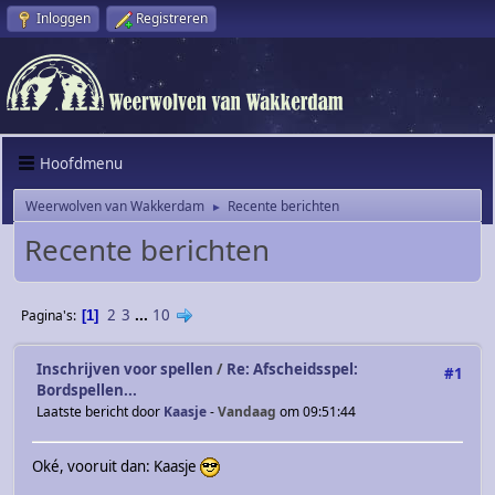
Inloggen
Registreren
Hoofdmenu
Weerwolven van Wakkerdam
Recente berichten
►
Recente berichten
2
3
...
10
Pagina's
1
Inschrijven voor spellen
/
Re: Afscheidsspel:
#1
Bordspellen...
Laatste bericht door
Kaasje
-
Vandaag
om 09:51:44
Oké, vooruit dan: Kaasje