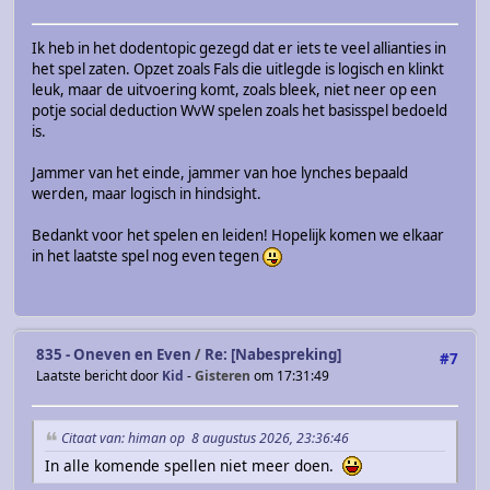
Ik heb in het dodentopic gezegd dat er iets te veel allianties in
het spel zaten. Opzet zoals Fals die uitlegde is logisch en klinkt
leuk, maar de uitvoering komt, zoals bleek, niet neer op een
potje social deduction WvW spelen zoals het basisspel bedoeld
is.
Jammer van het einde, jammer van hoe lynches bepaald
werden, maar logisch in hindsight.
Bedankt voor het spelen en leiden! Hopelijk komen we elkaar
in het laatste spel nog even tegen
835 - Oneven en Even
/
Re: [Nabespreking]
#7
Laatste bericht door
Kid
-
Gisteren
om 17:31:49
Citaat van: himan op 8 augustus 2026, 23:36:46
In alle komende spellen niet meer doen.