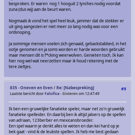
besproken. Er waren nog 1 hooguit 2 lynches nodig voordat
zuna (dus wij) aan de beurt waren.
Nogmaals ik vond het spel heel leuk, jammer dat de stekker er
uit ging aangezien er niet meer zo lang nodig was voor een
ontknoping.
Ja sommige mensen voelen zich genaaid, gebackstabbed, in het
ootje genomen en ja soms worden er harde woorden gebruikt
maar mensen dit is f*cking weerwolven. Genieten toch. Ik kan
hier nog wel wat neerzetten maar ik houd rekening met de
tere zieltjes.
835 - Oneven en Even
/
Re: [Nabespreking]
#9
Laatste bericht door
Falsifica
-
Gisteren
om 12:47:49
Ik ben een gruwelijke fanatieke speler, maar net zo'n gruwelijk
fanatieke spelleider. En daarbij ben ik altijd jaloers op de spellen
van adriaan, 123berber en mexicanobroeder.
Een spel waarin je denkt alles te weten en dan kei hard op je
bek gaat - vind ik de leukste spellen. Ik heb me best gedaan