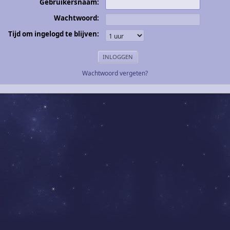
Gebruikersnaam:
Wachtwoord:
Tijd om ingelogd te blijven:
Wachtwoord vergeten?